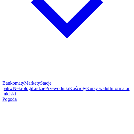
Bankomaty
Markety
Stacje
paliw
Nekrologi
Ludzie
Przewodniki
Kościoły
Kursy walut
Informator
miejski
Pogoda