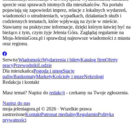
sporcie oraz sprawach istotnych dla mieszkańców. Na portalu
pojawiają się zapowiedzi imprez, relacje z lokalnych wydarzeń,
wiadomości o utrudnieniach, wypadkach, działaniach służb i
codziennych tematach, które wpływają na życie w mieście.
Stawiamy na praktyczne informacje, dzięki którym łatwiej być na
bieżąco z tym, czym żyje Jelenia Góra. Zaglądaj regularnie na
Moja-JeleniaGora.pl i sprawdzaj najnowsze wiadomości z miasta
oraz regionu.
Serwisy
Wiadomości
Wydarzenia i bilety
Katalog firm
Oferty
pracy
Przewodniki
Ludzie
Dla mieszkańca
Pogoda i smog
Stacje
paliw
Bankomaty
Markety
Kościoły i msze
Nekrologi
Redakcja i kontakt
Masz temat? Napisz do
redakcji
- czekamy na Twoje zgłoszenia.
Napisz do nas
moja-jeleniagora.pl © 2026 · Wszelkie prawa
zastrzeżone
Kontakt
Patronat medialny
Regulamin
Polityka
prywatności