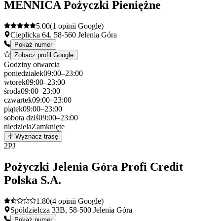
MENNICA Pożyczki Pieniężne
5.00
(1 opinii Google)
Cieplicka 64, 58-560 Jelenia Góra
Pokaż numer
Zobacz profil Google
Godziny otwarcia
poniedziałek
09:00–23:00
wtorek
09:00–23:00
środa
09:00–23:00
czwartek
09:00–23:00
piątek
09:00–23:00
sobota
dziś
09:00–23:00
niedziela
Zamknięte
Leaflet
|
©
OpenStreetMap
1
Wyznacz trasę
+
2
PJ
−
Pożyczki Jelenia Góra Profi Credit
Polska S.A.
1.80
(4 opinii Google)
Spółdzielcza 33B, 58-500 Jelenia Góra
Pokaż numer