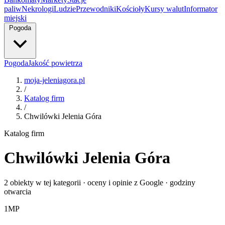
paliw
Nekrologi
Ludzie
Przewodniki
Kościoły
Kursy walut
Informator
miejski
Pogoda
Pogoda
Jakość powietrza
moja-jeleniagora.pl
/
Katalog firm
/
Chwilówki Jelenia Góra
Katalog firm
Chwilówki Jelenia Góra
2 obiekty w tej kategorii · oceny i opinie z Google · godziny
otwarcia
1
MP