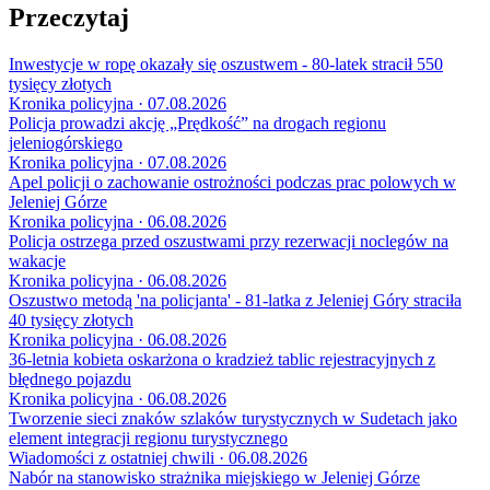
Przeczytaj
Inwestycje w ropę okazały się oszustwem - 80-latek stracił 550
tysięcy złotych
Kronika policyjna · 07.08.2026
Policja prowadzi akcję „Prędkość” na drogach regionu
jeleniogórskiego
Kronika policyjna · 07.08.2026
Apel policji o zachowanie ostrożności podczas prac polowych w
Jeleniej Górze
Kronika policyjna · 06.08.2026
Policja ostrzega przed oszustwami przy rezerwacji noclegów na
wakacje
Kronika policyjna · 06.08.2026
Oszustwo metodą 'na policjanta' - 81-latka z Jeleniej Góry straciła
40 tysięcy złotych
Kronika policyjna · 06.08.2026
36-letnia kobieta oskarżona o kradzież tablic rejestracyjnych z
błędnego pojazdu
Kronika policyjna · 06.08.2026
Tworzenie sieci znaków szlaków turystycznych w Sudetach jako
element integracji regionu turystycznego
Wiadomości z ostatniej chwili · 06.08.2026
Nabór na stanowisko strażnika miejskiego w Jeleniej Górze