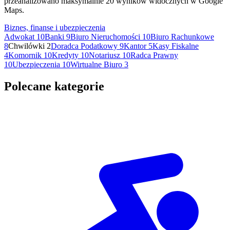
przeanalizowano maksymalnie 20 wyników widocznych w Google
Maps.
Biznes, finanse i ubezpieczenia
Adwokat
10
Banki
9
Biuro Nieruchomości
10
Biuro Rachunkowe
8
Chwilówki
2
Doradca Podatkowy
9
Kantor
5
Kasy Fiskalne
4
Komornik
10
Kredyty
10
Notariusz
10
Radca Prawny
10
Ubezpieczenia
10
Wirtualne Biuro
3
Polecane kategorie