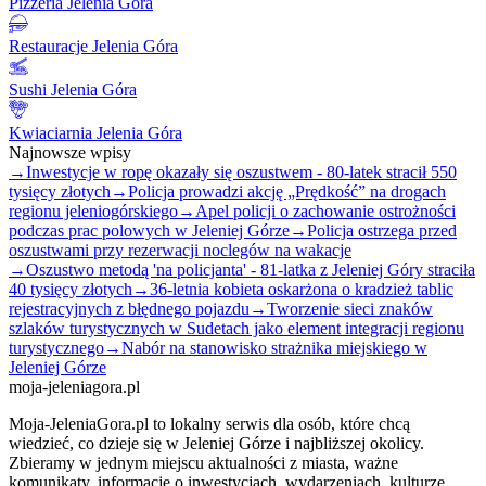
Pizzeria Jelenia Góra
Restauracje Jelenia Góra
Sushi Jelenia Góra
Kwiaciarnia Jelenia Góra
Najnowsze wpisy
→
Inwestycje w ropę okazały się oszustwem - 80-latek stracił 550
tysięcy złotych
→
Policja prowadzi akcję „Prędkość” na drogach
regionu jeleniogórskiego
→
Apel policji o zachowanie ostrożności
podczas prac polowych w Jeleniej Górze
→
Policja ostrzega przed
oszustwami przy rezerwacji noclegów na wakacje
→
Oszustwo metodą 'na policjanta' - 81-latka z Jeleniej Góry straciła
40 tysięcy złotych
→
36-letnia kobieta oskarżona o kradzież tablic
rejestracyjnych z błędnego pojazdu
→
Tworzenie sieci znaków
szlaków turystycznych w Sudetach jako element integracji regionu
turystycznego
→
Nabór na stanowisko strażnika miejskiego w
Jeleniej Górze
moja-jeleniagora.pl
Moja-JeleniaGora.pl to lokalny serwis dla osób, które chcą
wiedzieć, co dzieje się w Jeleniej Górze i najbliższej okolicy.
Zbieramy w jednym miejscu aktualności z miasta, ważne
komunikaty, informacje o inwestycjach, wydarzeniach, kulturze,