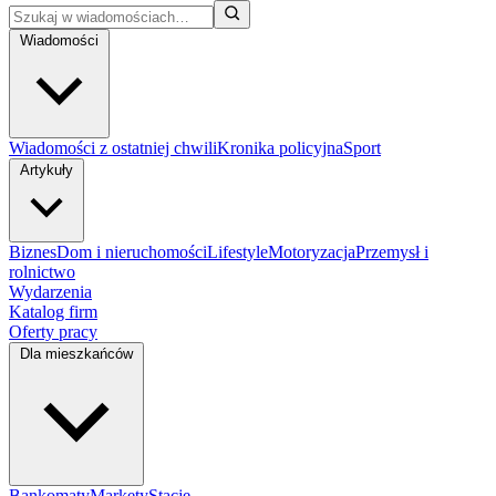
Wiadomości
Wiadomości z ostatniej chwili
Kronika policyjna
Sport
Artykuły
Biznes
Dom i nieruchomości
Lifestyle
Motoryzacja
Przemysł i
rolnictwo
Wydarzenia
Katalog firm
Oferty pracy
Dla mieszkańców
Bankomaty
Markety
Stacje