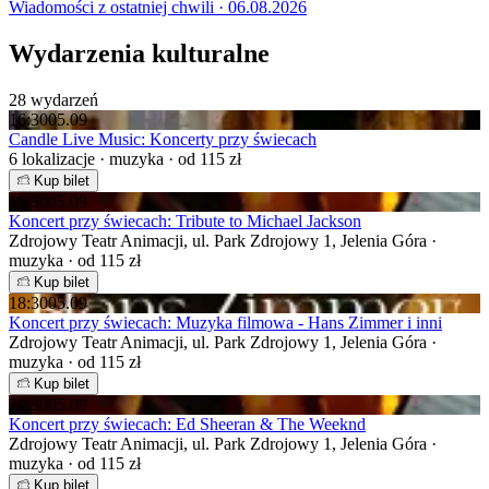
Wiadomości z ostatniej chwili · 06.08.2026
Wydarzenia kulturalne
28 wydarzeń
16:30
05.09
Candle Live Music: Koncerty przy świecach
6 lokalizacje · muzyka · od 115 zł
Kup bilet
16:30
05.09
Koncert przy świecach: Tribute to Michael Jackson
Zdrojowy Teatr Animacji, ul. Park Zdrojowy 1, Jelenia Góra ·
muzyka · od 115 zł
Kup bilet
18:30
05.09
Koncert przy świecach: Muzyka filmowa - Hans Zimmer i inni
Zdrojowy Teatr Animacji, ul. Park Zdrojowy 1, Jelenia Góra ·
muzyka · od 115 zł
Kup bilet
20:30
05.09
Koncert przy świecach: Ed Sheeran & The Weeknd
Zdrojowy Teatr Animacji, ul. Park Zdrojowy 1, Jelenia Góra ·
muzyka · od 115 zł
Kup bilet