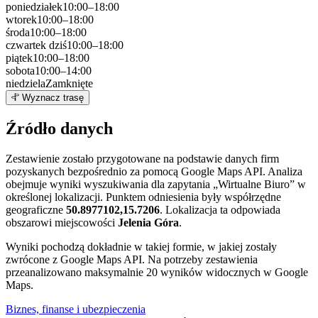
poniedziałek
10:00–18:00
wtorek
10:00–18:00
środa
10:00–18:00
czwartek
dziś
10:00–18:00
piątek
10:00–18:00
sobota
10:00–14:00
niedziela
Zamknięte
Leaflet
|
©
OpenStreetMap
3
Wyznacz trasę
+
Źródło danych
−
Zestawienie zostało przygotowane na podstawie danych firm
pozyskanych bezpośrednio za pomocą Google Maps API. Analiza
obejmuje wyniki wyszukiwania dla zapytania „Wirtualne Biuro” w
określonej lokalizacji. Punktem odniesienia były współrzędne
geograficzne
50.8977102,15.7206
. Lokalizacja ta odpowiada
obszarowi miejscowości
Jelenia Góra
.
Wyniki pochodzą dokładnie w takiej formie, w jakiej zostały
zwrócone z Google Maps API. Na potrzeby zestawienia
przeanalizowano maksymalnie 20 wyników widocznych w Google
Maps.
Biznes, finanse i ubezpieczenia