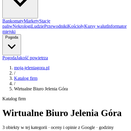
Bankomaty
Markety
Stacje
paliw
Nekrologi
Ludzie
Przewodniki
Kościoły
Kursy walut
Informator
miejski
Pogoda
Pogoda
Jakość powietrza
moja-jeleniagora.pl
/
Katalog firm
/
Wirtualne Biuro Jelenia Góra
Katalog firm
Wirtualne Biuro Jelenia Góra
3 obiekty w tej kategorii · oceny i opinie z Google · godziny