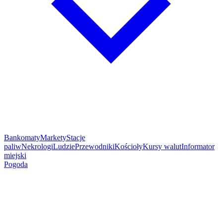
Bankomaty
Markety
Stacje
paliw
Nekrologi
Ludzie
Przewodniki
Kościoły
Kursy walut
Informator
miejski
Pogoda