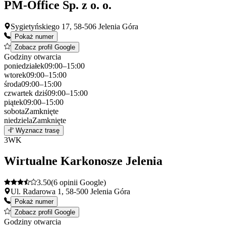
PM-Office Sp. z o. o.
Sygietyńskiego 17, 58-506 Jelenia Góra
Pokaż numer
Zobacz profil Google
Godziny otwarcia
poniedziałek
09:00–15:00
wtorek
09:00–15:00
środa
09:00–15:00
czwartek
dziś
09:00–15:00
piątek
09:00–15:00
sobota
Zamknięte
niedziela
Zamknięte
Leaflet
|
©
OpenStreetMap
2
Wyznacz trasę
+
3
WK
−
Wirtualne Karkonosze Jelenia
3.50
(6 opinii Google)
Ul. Radarowa 1, 58-500 Jelenia Góra
Pokaż numer
Zobacz profil Google
Godziny otwarcia