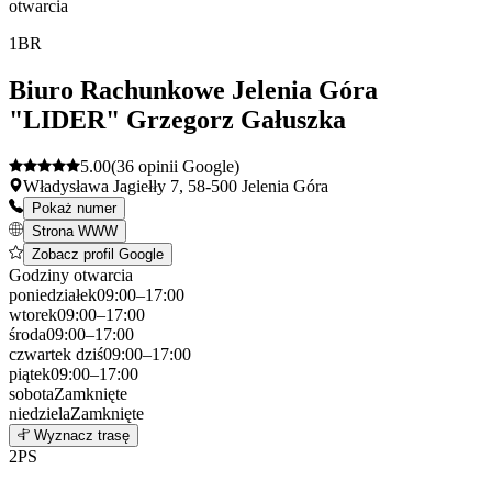
otwarcia
1
BR
Biuro Rachunkowe Jelenia Góra
"LIDER" Grzegorz Gałuszka
5.00
(36 opinii Google)
Władysława Jagiełły 7, 58-500 Jelenia Góra
Pokaż numer
Strona WWW
Zobacz profil Google
Godziny otwarcia
poniedziałek
09:00–17:00
wtorek
09:00–17:00
środa
09:00–17:00
czwartek
dziś
09:00–17:00
piątek
09:00–17:00
sobota
Zamknięte
niedziela
Zamknięte
Leaflet
|
©
OpenStreetMap
1
Wyznacz trasę
+
2
PS
−