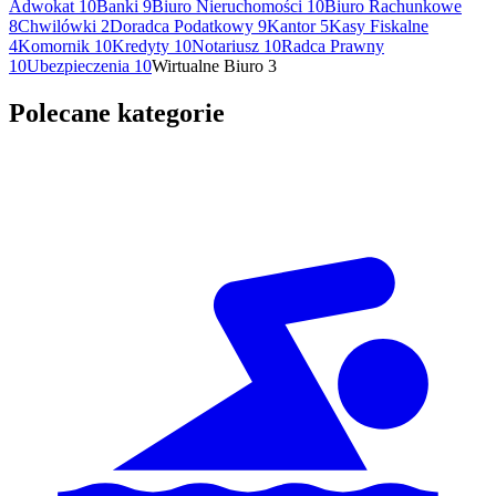
Adwokat
10
Banki
9
Biuro Nieruchomości
10
Biuro Rachunkowe
8
Chwilówki
2
Doradca Podatkowy
9
Kantor
5
Kasy Fiskalne
4
Komornik
10
Kredyty
10
Notariusz
10
Radca Prawny
10
Ubezpieczenia
10
Wirtualne Biuro
3
Polecane kategorie