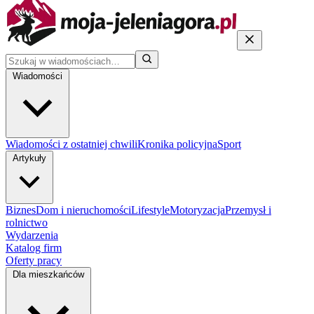
Wiadomości
Wiadomości z ostatniej chwili
Kronika policyjna
Sport
Artykuły
Biznes
Dom i nieruchomości
Lifestyle
Motoryzacja
Przemysł i
rolnictwo
Wydarzenia
Katalog firm
Oferty pracy
Dla mieszkańców