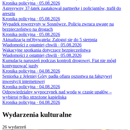
Kronika policyjna · 05.08.2026
Agresywny 37-latek zaatakował partnerkę i policjantów, trafił do
aresztu
Kronika policyjna · 05.08.2026
Wypadek rowerzysty w Sosnówce. Policja zwraca uwagę na
bezpieczeństwo na drogach
Kronika policyjna · 05.08.2026
Aktualizacja mObywatela: Zaloguj się do 5 sierpnia
Wiadomości z ostatniej chwili · 05.08.2026
Wakacyjne spotkania dotyczące bezpieczeństwa
Wiadomości z ostatniej chwili · 05.08.2026
Kumulacja naruszeń podczas kontroli drogowej. Fiat nie mógł
kontynuować jazdy
Kronika policyjna · 04.08.2026
Seniorka z Jeleniej Góry padła ofiarą oszustwa na fałszywej
inwestycji internetowej
Kronika policyjna · 04.08.2026
Odpowiedzialny wypoczynek nad wodą w czasie upałów –
wybieraj tylko strzeżone kąpieliska
Kronika policyjna · 04.08.2026
Wydarzenia kulturalne
26 wydarzeń