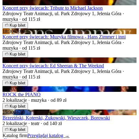
16:30
05.09
Koncert przy świecach: Tribute to Michael Jackson
Zdrojowy Teatr Animacji, ul. Park Zdrojowy 1, Jelenia Góra ·
muzyka · od 115 zł
Kup bilet
18:30
05.09
Koncert przy świecach: Muzyka filmowa - Hans Zimmer i inni
Zdrojowy Teatr Animacji, ul. Park Zdrojowy 1, Jelenia Góra ·
muzyka · od 115 zł
Kup bilet
20:30
05.09
Koncert przy świecach: Ed Sheeran & The Weeknd
Zdrojowy Teatr Animacji, ul. Park Zdrojowy 1, Jelenia Góra ·
muzyka · od 115 zł
Kup bilet
19:00
25.09
ROCK the PIANO
2 lokalizacje · muzyka · od 89 zł
Kup bilet
15:30
04.10
Brzeziński, Koterski, Żukowski, Wieszczek, Borowski
2 lokalizacje · teatr · od 140 zł
Kup bilet
Katalog firm
Przeglądaj katalog →