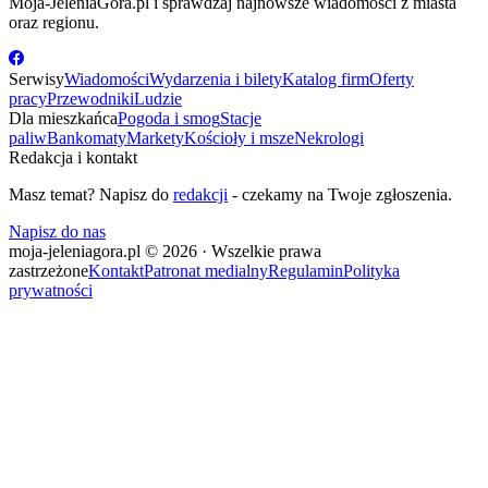
Moja-JeleniaGora.pl i sprawdzaj najnowsze wiadomości z miasta
oraz regionu.
Serwisy
Wiadomości
Wydarzenia i bilety
Katalog firm
Oferty
pracy
Przewodniki
Ludzie
Dla mieszkańca
Pogoda i smog
Stacje
paliw
Bankomaty
Markety
Kościoły i msze
Nekrologi
Redakcja i kontakt
Masz temat? Napisz do
redakcji
- czekamy na Twoje zgłoszenia.
Napisz do nas
moja-jeleniagora.pl © 2026 · Wszelkie prawa
zastrzeżone
Kontakt
Patronat medialny
Regulamin
Polityka
prywatności