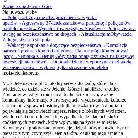
Kwiaciarnia Jelenia Góra
Najnowsze wpisy
→
Policja ostrzega przed zagrożeniem w wyniku
upałów
→
Agresywny 37-latek zaatakował partnerkę i policjantów,
trafił do aresztu
→
Wypadek rowerzysty w Sosnówce. Policja zwraca
uwagę na bezpieczeństwo na drogach
→
Aktualizacja mObywatela:
Zaloguj się do 5 sierpnia
→
Wakacyjne spotkania dotyczące bezpieczeństwa
→
Kumulacja
naruszeń podczas kontroli drogowej. Fiat nie mógł kontynuować
jazdy
→
Seniorka z Jeleniej Góry padła ofiarą oszustwa na fałszywej
inwestycji internetowej
→
Odpowiedzialny wypoczynek nad wodą
w czasie upałów – wybieraj tylko strzeżone kąpieliska
moja-jeleniagora.pl
Moja-JeleniaGora.pl to lokalny serwis dla osób, które chcą
wiedzieć, co dzieje się w Jeleniej Górze i najbliższej okolicy.
Zbieramy w jednym miejscu aktualności z miasta, ważne
komunikaty, informacje o inwestycjach, wydarzeniach, kulturze,
sporcie oraz sprawach istotnych dla mieszkańców. Na portalu
pojawiają się zapowiedzi imprez, relacje z lokalnych wydarzeń,
wiadomości o utrudnieniach, wypadkach, działaniach służb i
codziennych tematach, które wpływają na życie w mieście.
Stawiamy na praktyczne informacje, dzięki którym łatwiej być na
bieżąco z tym, czym żyje Jelenia Góra. Zaglądaj regularnie na