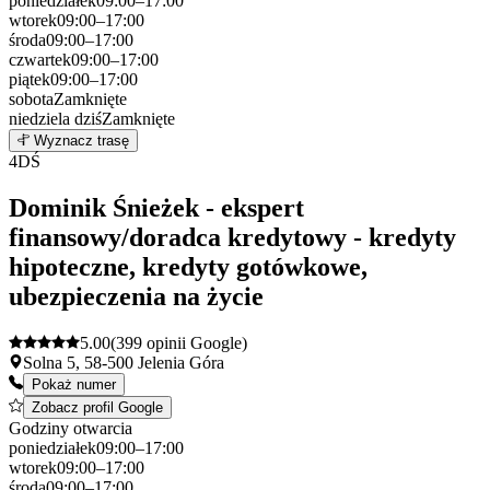
poniedziałek
09:00–17:00
wtorek
09:00–17:00
środa
09:00–17:00
czwartek
09:00–17:00
piątek
09:00–17:00
sobota
Zamknięte
niedziela
dziś
Zamknięte
Leaflet
|
©
OpenStreetMap
3
Wyznacz trasę
+
4
DŚ
−
Dominik Śnieżek - ekspert
finansowy/doradca kredytowy - kredyty
hipoteczne, kredyty gotówkowe,
ubezpieczenia na życie
5.00
(399 opinii Google)
Solna 5, 58-500 Jelenia Góra
Pokaż numer
Zobacz profil Google
Godziny otwarcia
poniedziałek
09:00–17:00
wtorek
09:00–17:00
środa
09:00–17:00