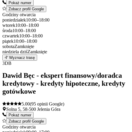
Pokaż numer
Zobacz profil Google
Godziny otwarcia
poniedziałek
10:00–18:00
wtorek
10:00–18:00
środa
10:00–18:00
czwartek
10:00–18:00
piątek
10:00–18:00
sobota
Zamknięte
niedziela
dziś
Zamknięte
Leaflet
|
©
OpenStreetMap
2
Wyznacz trasę
+
3
DB
−
Dawid Bęc - ekspert finansowy/doradca
kredytowy - kredyty hipoteczne, kredyty
gotówkowe
5.00
(95 opinii Google)
Solna 5, 58-500 Jelenia Góra
Pokaż numer
Zobacz profil Google
Godziny otwarcia