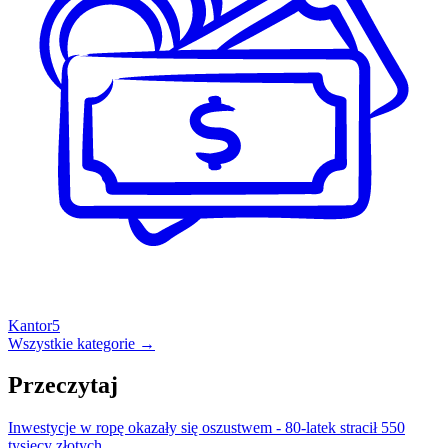
Kantor
5
Wszystkie kategorie →
Przeczytaj
Inwestycje w ropę okazały się oszustwem - 80-latek stracił 550
tysięcy złotych