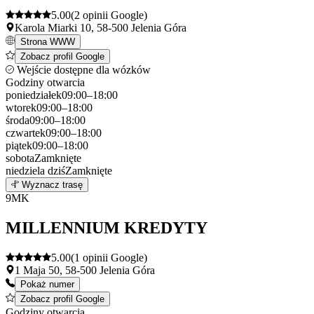
5.00
(2 opinii Google)
Karola Miarki 10, 58-500 Jelenia Góra
Strona WWW
Zobacz profil Google
Wejście dostępne dla wózków
Godziny otwarcia
poniedziałek
09:00–18:00
wtorek
09:00–18:00
środa
09:00–18:00
czwartek
09:00–18:00
piątek
09:00–18:00
sobota
Zamknięte
niedziela
dziś
Zamknięte
Leaflet
|
©
OpenStreetMap
8
Wyznacz trasę
+
9
MK
−
MILLENNIUM KREDYTY
5.00
(1 opinii Google)
1 Maja 50, 58-500 Jelenia Góra
Pokaż numer
Zobacz profil Google
Godziny otwarcia