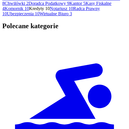
8
Chwilówki
2
Doradca Podatkowy
9
Kantor
5
Kasy Fiskalne
4
Komornik
10
Kredyty
10
Notariusz
10
Radca Prawny
10
Ubezpieczenia
10
Wirtualne Biuro
3
Polecane kategorie