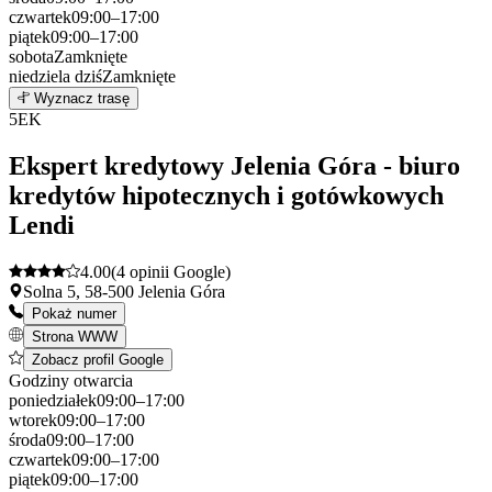
czwartek
09:00–17:00
piątek
09:00–17:00
sobota
Zamknięte
niedziela
dziś
Zamknięte
Leaflet
|
©
OpenStreetMap
4
Wyznacz trasę
+
5
EK
−
Ekspert kredytowy Jelenia Góra - biuro
kredytów hipotecznych i gotówkowych
Lendi
4.00
(4 opinii Google)
Solna 5, 58-500 Jelenia Góra
Pokaż numer
Strona WWW
Zobacz profil Google
Godziny otwarcia
poniedziałek
09:00–17:00
wtorek
09:00–17:00
środa
09:00–17:00
czwartek
09:00–17:00
piątek
09:00–17:00