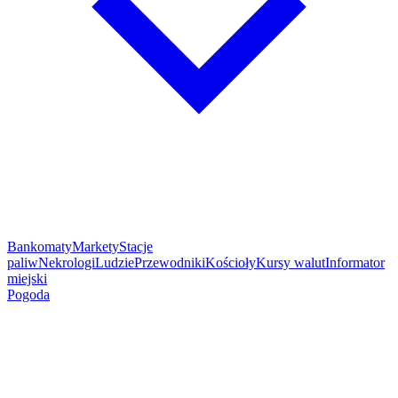
Bankomaty
Markety
Stacje
paliw
Nekrologi
Ludzie
Przewodniki
Kościoły
Kursy walut
Informator
miejski
Pogoda