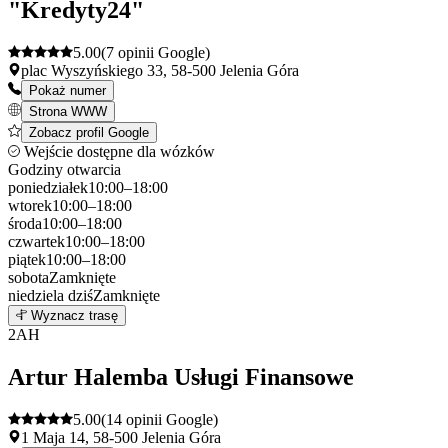
"Kredyty24"
5.00
(7 opinii Google)
plac Wyszyńskiego 33, 58-500 Jelenia Góra
Pokaż numer
Strona WWW
Zobacz profil Google
Wejście dostępne dla wózków
Godziny otwarcia
poniedziałek
10:00–18:00
wtorek
10:00–18:00
środa
10:00–18:00
czwartek
10:00–18:00
piątek
10:00–18:00
sobota
Zamknięte
niedziela
dziś
Zamknięte
Leaflet
|
©
OpenStreetMap
1
Wyznacz trasę
+
2
AH
−
Artur Halemba Usługi Finansowe
5.00
(14 opinii Google)
1 Maja 14, 58-500 Jelenia Góra