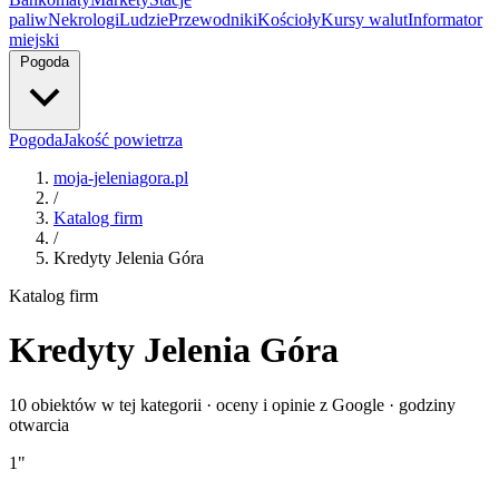
paliw
Nekrologi
Ludzie
Przewodniki
Kościoły
Kursy walut
Informator
miejski
Pogoda
Pogoda
Jakość powietrza
moja-jeleniagora.pl
/
Katalog firm
/
Kredyty Jelenia Góra
Katalog firm
Kredyty Jelenia Góra
10 obiektów w tej kategorii · oceny i opinie z Google · godziny
otwarcia
1
"