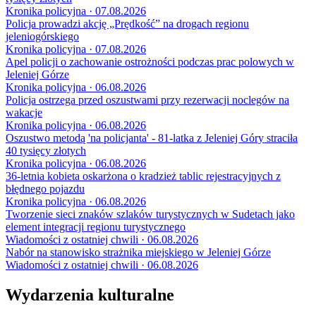
Kronika policyjna · 07.08.2026
Policja prowadzi akcję „Prędkość” na drogach regionu
jeleniogórskiego
Kronika policyjna · 07.08.2026
Apel policji o zachowanie ostrożności podczas prac polowych w
Jeleniej Górze
Kronika policyjna · 06.08.2026
Policja ostrzega przed oszustwami przy rezerwacji noclegów na
wakacje
Kronika policyjna · 06.08.2026
Oszustwo metodą 'na policjanta' - 81-latka z Jeleniej Góry straciła
40 tysięcy złotych
Kronika policyjna · 06.08.2026
36-letnia kobieta oskarżona o kradzież tablic rejestracyjnych z
błędnego pojazdu
Kronika policyjna · 06.08.2026
Tworzenie sieci znaków szlaków turystycznych w Sudetach jako
element integracji regionu turystycznego
Wiadomości z ostatniej chwili · 06.08.2026
Nabór na stanowisko strażnika miejskiego w Jeleniej Górze
Wiadomości z ostatniej chwili · 06.08.2026
Wydarzenia kulturalne