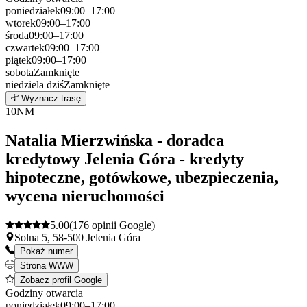
poniedziałek
09:00–17:00
wtorek
09:00–17:00
środa
09:00–17:00
czwartek
09:00–17:00
piątek
09:00–17:00
sobota
Zamknięte
niedziela
dziś
Zamknięte
Leaflet
|
©
OpenStreetMap
9
Wyznacz trasę
+
10
NM
−
Natalia Mierzwińska - doradca
kredytowy Jelenia Góra - kredyty
hipoteczne, gotówkowe, ubezpieczenia,
wycena nieruchomości
5.00
(176 opinii Google)
Solna 5, 58-500 Jelenia Góra
Pokaż numer
Strona WWW
Zobacz profil Google
Godziny otwarcia
poniedziałek
09:00–17:00