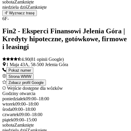
sobota
Zamknięte
niedziela
dziś
Zamknięte
Leaflet
|
©
OpenStreetMap
5
Wyznacz trasę
+
6
F-
−
Fin2 - Eksperci Finansowi Jelenia Góra |
Kredyty hipoteczne, gotówkowe, firmowe
i leasingi
4.90
(81 opinii Google)
1 Maja 43A, 58-500 Jelenia Góra
Pokaż numer
Strona WWW
Zobacz profil Google
Wejście dostępne dla wózków
Godziny otwarcia
poniedziałek
09:00–18:00
wtorek
09:00–18:00
środa
09:00–18:00
czwartek
09:00–18:00
piątek
09:00–15:00
sobota
Zamknięte
niedziela
dziś
Zamknięte
Leaflet
|
©
OpenStreetMap