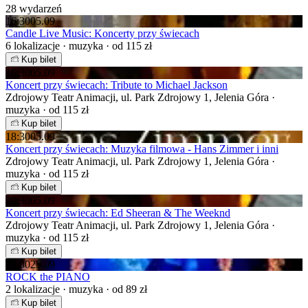
28 wydarzeń
16:30
05.09
Candle Live Music: Koncerty przy świecach
6 lokalizacje · muzyka · od 115 zł
Kup bilet
16:30
05.09
Koncert przy świecach: Tribute to Michael Jackson
Zdrojowy Teatr Animacji, ul. Park Zdrojowy 1, Jelenia Góra ·
muzyka · od 115 zł
Kup bilet
18:30
05.09
Koncert przy świecach: Muzyka filmowa - Hans Zimmer i inni
Zdrojowy Teatr Animacji, ul. Park Zdrojowy 1, Jelenia Góra ·
muzyka · od 115 zł
Kup bilet
20:30
05.09
Koncert przy świecach: Ed Sheeran & The Weeknd
Zdrojowy Teatr Animacji, ul. Park Zdrojowy 1, Jelenia Góra ·
muzyka · od 115 zł
Kup bilet
19:00
25.09
ROCK the PIANO
2 lokalizacje · muzyka · od 89 zł
Kup bilet