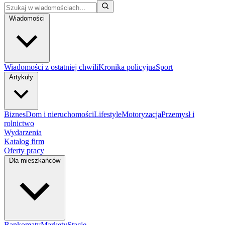
Wiadomości
Wiadomości z ostatniej chwili
Kronika policyjna
Sport
Artykuły
Biznes
Dom i nieruchomości
Lifestyle
Motoryzacja
Przemysł i
rolnictwo
Wydarzenia
Katalog firm
Oferty pracy
Dla mieszkańców
Bankomaty
Markety
Stacje