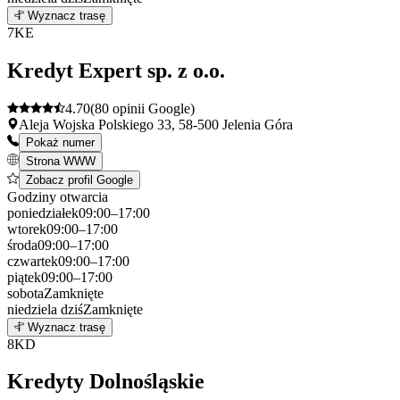
6
Wyznacz trasę
+
7
KE
−
Kredyt Expert sp. z o.o.
4.70
(80 opinii Google)
Aleja Wojska Polskiego 33, 58-500 Jelenia Góra
Pokaż numer
Strona WWW
Zobacz profil Google
Godziny otwarcia
poniedziałek
09:00–17:00
wtorek
09:00–17:00
środa
09:00–17:00
czwartek
09:00–17:00
piątek
09:00–17:00
sobota
Zamknięte
niedziela
dziś
Zamknięte
Leaflet
|
©
OpenStreetMap
7
Wyznacz trasę
+
8
KD
−
Kredyty Dolnośląskie