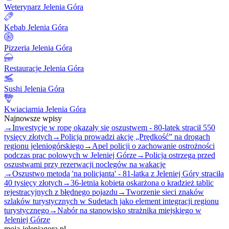
Weterynarz Jelenia Góra
Kebab Jelenia Góra
Pizzeria Jelenia Góra
Restauracje Jelenia Góra
Sushi Jelenia Góra
Kwiaciarnia Jelenia Góra
Najnowsze wpisy
→
Inwestycje w ropę okazały się oszustwem - 80-latek stracił 550
tysięcy złotych
→
Policja prowadzi akcję „Prędkość” na drogach
regionu jeleniogórskiego
→
Apel policji o zachowanie ostrożności
podczas prac polowych w Jeleniej Górze
→
Policja ostrzega przed
oszustwami przy rezerwacji noclegów na wakacje
→
Oszustwo metodą 'na policjanta' - 81-latka z Jeleniej Góry straciła
40 tysięcy złotych
→
36-letnia kobieta oskarżona o kradzież tablic
rejestracyjnych z błędnego pojazdu
→
Tworzenie sieci znaków
szlaków turystycznych w Sudetach jako element integracji regionu
turystycznego
→
Nabór na stanowisko strażnika miejskiego w
Jeleniej Górze
moja-jeleniagora.pl