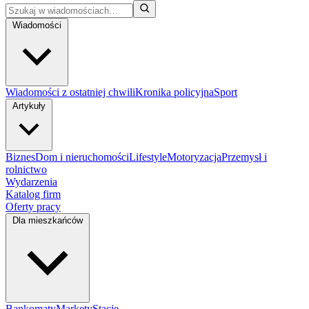
Wiadomości
Wiadomości z ostatniej chwili
Kronika policyjna
Sport
Artykuły
Biznes
Dom i nieruchomości
Lifestyle
Motoryzacja
Przemysł i
rolnictwo
Wydarzenia
Katalog firm
Oferty pracy
Dla mieszkańców
Bankomaty
Markety
Stacje