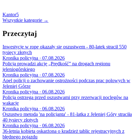
Kantor
5
Wszystkie kategorie →
Przeczytaj
Inwestycje w ropę okazały się oszustwem - 80-latek stracił 550
tysięcy złotych
Kronika policyjna · 07.08.2026
Policja prowadzi akcję „Prędkość” na drogach regionu
jeleniogórskiego
Kronika policyjna · 07.08.2026
Apel policji o zachowanie ostrożności podczas prac polowych w
Jeleniej Górze
Kronika policyjna · 06.08.2026
Policja ostrzega przed oszustwami przy rezerwacji noclegów na
wakacje
Kronika policyjna · 06.08.2026
Oszustwo metodą 'na policjanta' - 81-latka z Jeleniej Góry straciła
40 tysięcy złotych
Kronika policyjna · 06.08.2026
36-letnia kobieta oskarżona o kradzież tablic rejestracyjnych z
błędnego pojazdu