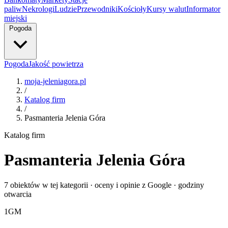
paliw
Nekrologi
Ludzie
Przewodniki
Kościoły
Kursy walut
Informator
miejski
Pogoda
Pogoda
Jakość powietrza
moja-jeleniagora.pl
/
Katalog firm
/
Pasmanteria Jelenia Góra
Katalog firm
Pasmanteria Jelenia Góra
7 obiektów w tej kategorii · oceny i opinie z Google · godziny
otwarcia
1
GM