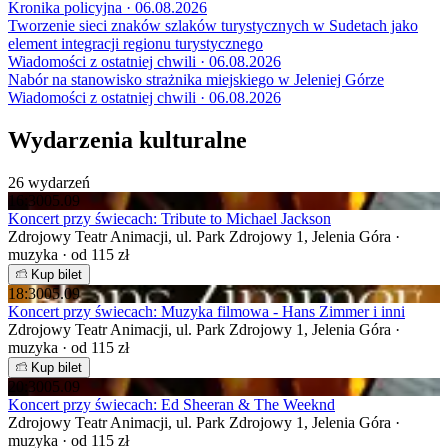
Kronika policyjna · 06.08.2026
Tworzenie sieci znaków szlaków turystycznych w Sudetach jako
element integracji regionu turystycznego
Wiadomości z ostatniej chwili · 06.08.2026
Nabór na stanowisko strażnika miejskiego w Jeleniej Górze
Wiadomości z ostatniej chwili · 06.08.2026
Wydarzenia kulturalne
26 wydarzeń
16:30
05.09
Koncert przy świecach: Tribute to Michael Jackson
Zdrojowy Teatr Animacji, ul. Park Zdrojowy 1, Jelenia Góra ·
muzyka · od 115 zł
Kup bilet
18:30
05.09
Koncert przy świecach: Muzyka filmowa - Hans Zimmer i inni
Zdrojowy Teatr Animacji, ul. Park Zdrojowy 1, Jelenia Góra ·
muzyka · od 115 zł
Kup bilet
20:30
05.09
Koncert przy świecach: Ed Sheeran & The Weeknd
Zdrojowy Teatr Animacji, ul. Park Zdrojowy 1, Jelenia Góra ·
muzyka · od 115 zł