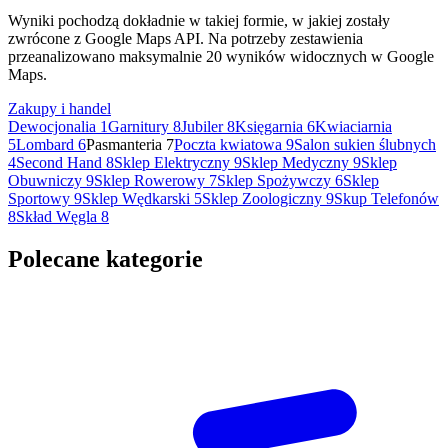
Wyniki pochodzą dokładnie w takiej formie, w jakiej zostały
zwrócone z Google Maps API. Na potrzeby zestawienia
przeanalizowano maksymalnie 20 wyników widocznych w Google
Maps.
Zakupy i handel
Dewocjonalia
1
Garnitury
8
Jubiler
8
Księgarnia
6
Kwiaciarnia
5
Lombard
6
Pasmanteria
7
Poczta kwiatowa
9
Salon sukien ślubnych
4
Second Hand
8
Sklep Elektryczny
9
Sklep Medyczny
9
Sklep
Obuwniczy
9
Sklep Rowerowy
7
Sklep Spożywczy
6
Sklep
Sportowy
9
Sklep Wędkarski
5
Sklep Zoologiczny
9
Skup Telefonów
8
Skład Węgla
8
Polecane kategorie