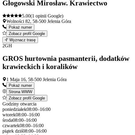
Głogowski Mirosław. Krawiectwo
5.00
(1 opinii Google)
Wolności 82, 58-500 Jelenia Góra
Pokaż numer
Zobacz profil Google
Leaflet
|
©
OpenStreetMap
1
Wyznacz trasę
+
2
GH
−
GROS hurtownia pasmanterii, dodatków
krawieckich i koralików
1 Maja 16, 58-500 Jelenia Góra
Pokaż numer
Strona WWW
Zobacz profil Google
Godziny otwarcia
poniedziałek
08:00–16:00
wtorek
08:00–16:00
środa
08:00–16:00
czwartek
08:00–16:00
piątek
dziś
08:00–16:00