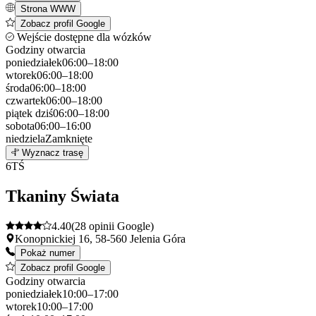
Strona WWW
Zobacz profil Google
Wejście dostępne dla wózków
Godziny otwarcia
poniedziałek
06:00–18:00
wtorek
06:00–18:00
środa
06:00–18:00
czwartek
06:00–18:00
piątek
dziś
06:00–18:00
sobota
06:00–16:00
niedziela
Zamknięte
Leaflet
|
©
OpenStreetMap
5
Wyznacz trasę
+
6
TŚ
−
Tkaniny Świata
4.40
(28 opinii Google)
Konopnickiej 16, 58-560 Jelenia Góra
Pokaż numer
Zobacz profil Google
Godziny otwarcia
poniedziałek
10:00–17:00
wtorek
10:00–17:00