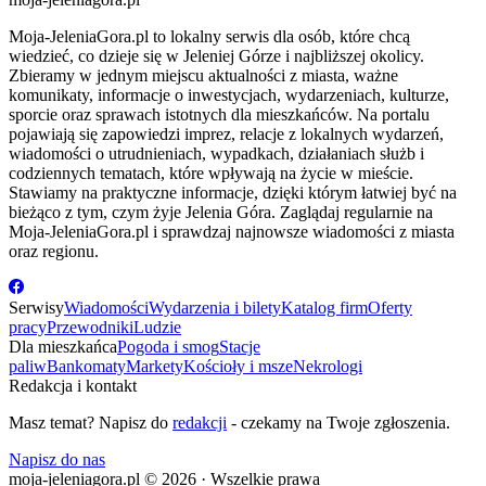
Moja-JeleniaGora.pl to lokalny serwis dla osób, które chcą
wiedzieć, co dzieje się w Jeleniej Górze i najbliższej okolicy.
Zbieramy w jednym miejscu aktualności z miasta, ważne
komunikaty, informacje o inwestycjach, wydarzeniach, kulturze,
sporcie oraz sprawach istotnych dla mieszkańców. Na portalu
pojawiają się zapowiedzi imprez, relacje z lokalnych wydarzeń,
wiadomości o utrudnieniach, wypadkach, działaniach służb i
codziennych tematach, które wpływają na życie w mieście.
Stawiamy na praktyczne informacje, dzięki którym łatwiej być na
bieżąco z tym, czym żyje Jelenia Góra. Zaglądaj regularnie na
Moja-JeleniaGora.pl i sprawdzaj najnowsze wiadomości z miasta
oraz regionu.
Serwisy
Wiadomości
Wydarzenia i bilety
Katalog firm
Oferty
pracy
Przewodniki
Ludzie
Dla mieszkańca
Pogoda i smog
Stacje
paliw
Bankomaty
Markety
Kościoły i msze
Nekrologi
Redakcja i kontakt
Masz temat? Napisz do
redakcji
- czekamy na Twoje zgłoszenia.
Napisz do nas
moja-jeleniagora.pl © 2026 · Wszelkie prawa