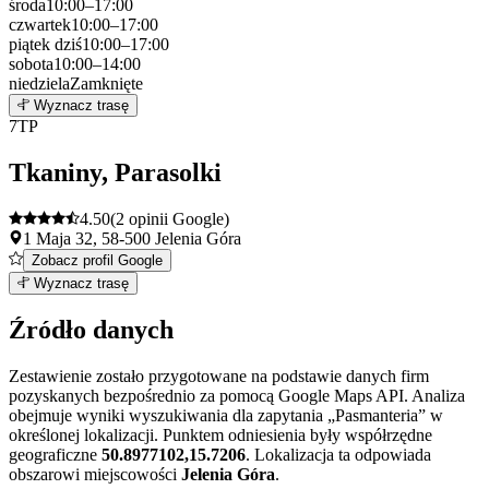
środa
10:00–17:00
czwartek
10:00–17:00
piątek
dziś
10:00–17:00
sobota
10:00–14:00
niedziela
Zamknięte
Leaflet
|
©
OpenStreetMap
6
Wyznacz trasę
+
7
TP
−
Tkaniny, Parasolki
4.50
(2 opinii Google)
1 Maja 32, 58-500 Jelenia Góra
Zobacz profil Google
Leaflet
|
©
OpenStreetMap
7
Wyznacz trasę
+
Źródło danych
−
Zestawienie zostało przygotowane na podstawie danych firm
pozyskanych bezpośrednio za pomocą Google Maps API. Analiza
obejmuje wyniki wyszukiwania dla zapytania „Pasmanteria” w
określonej lokalizacji. Punktem odniesienia były współrzędne
geograficzne
50.8977102,15.7206
. Lokalizacja ta odpowiada
obszarowi miejscowości
Jelenia Góra
.