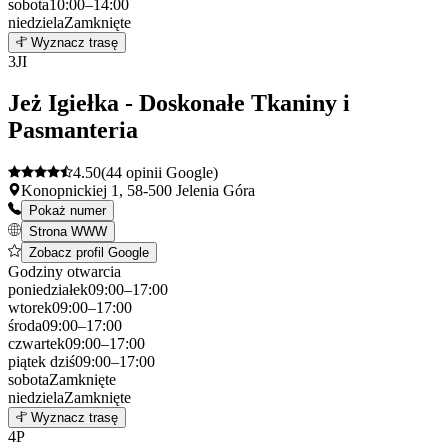
sobota
10:00–14:00
niedziela
Zamknięte
Leaflet
|
©
OpenStreetMap
2
Wyznacz trasę
+
3
JI
−
Jeż Igiełka - Doskonałe Tkaniny i
Pasmanteria
4.50
(44 opinii Google)
Konopnickiej 1, 58-500 Jelenia Góra
Pokaż numer
Strona WWW
Zobacz profil Google
Godziny otwarcia
poniedziałek
09:00–17:00
wtorek
09:00–17:00
środa
09:00–17:00
czwartek
09:00–17:00
piątek
dziś
09:00–17:00
sobota
Zamknięte
niedziela
Zamknięte
Leaflet
|
©
OpenStreetMap
3
Wyznacz trasę
+
4
P