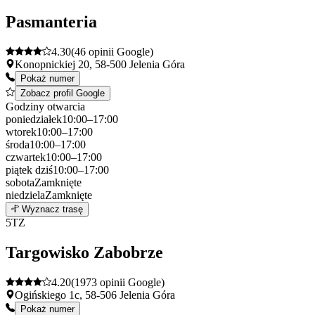
−
Pasmanteria
4.30
(46 opinii Google)
Konopnickiej 20, 58-500 Jelenia Góra
Pokaż numer
Zobacz profil Google
Godziny otwarcia
poniedziałek
10:00–17:00
wtorek
10:00–17:00
środa
10:00–17:00
czwartek
10:00–17:00
piątek
dziś
10:00–17:00
sobota
Zamknięte
niedziela
Zamknięte
Leaflet
|
©
OpenStreetMap
4
Wyznacz trasę
+
5
TZ
−
Targowisko Zabobrze
4.20
(1973 opinii Google)
Ogińskiego 1c, 58-506 Jelenia Góra
Pokaż numer