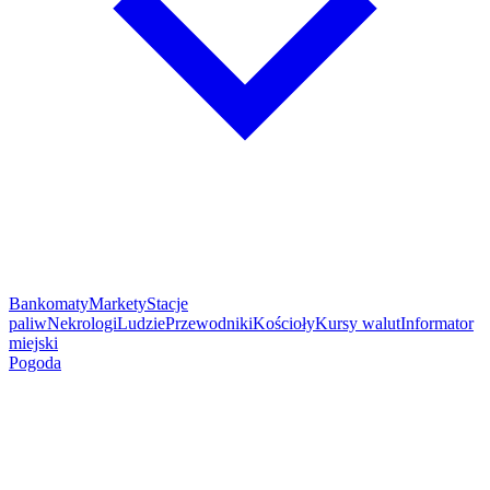
Bankomaty
Markety
Stacje
paliw
Nekrologi
Ludzie
Przewodniki
Kościoły
Kursy walut
Informator
miejski
Pogoda