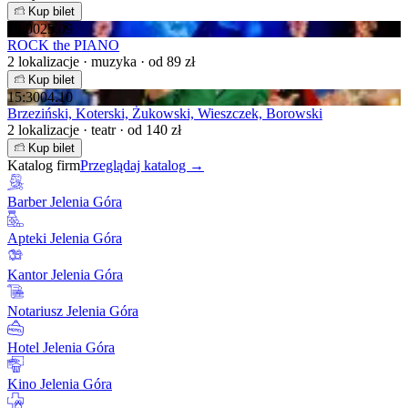
Kup bilet
19:00
25.09
ROCK the PIANO
2 lokalizacje · muzyka · od 89 zł
Kup bilet
15:30
04.10
Brzeziński, Koterski, Żukowski, Wieszczek, Borowski
2 lokalizacje · teatr · od 140 zł
Kup bilet
Katalog firm
Przeglądaj katalog →
Barber Jelenia Góra
Apteki Jelenia Góra
Kantor Jelenia Góra
Notariusz Jelenia Góra
Hotel Jelenia Góra
Kino Jelenia Góra