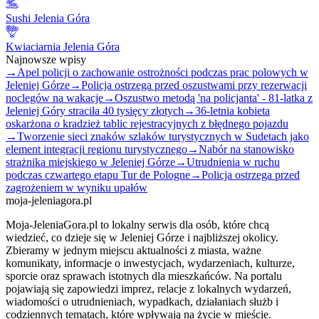
Sushi Jelenia Góra
Kwiaciarnia Jelenia Góra
Najnowsze wpisy
→
Apel policji o zachowanie ostrożności podczas prac polowych w
Jeleniej Górze
→
Policja ostrzega przed oszustwami przy rezerwacji
noclegów na wakacje
→
Oszustwo metodą 'na policjanta' - 81-latka z
Jeleniej Góry straciła 40 tysięcy złotych
→
36-letnia kobieta
oskarżona o kradzież tablic rejestracyjnych z błędnego pojazdu
→
Tworzenie sieci znaków szlaków turystycznych w Sudetach jako
element integracji regionu turystycznego
→
Nabór na stanowisko
strażnika miejskiego w Jeleniej Górze
→
Utrudnienia w ruchu
podczas czwartego etapu Tur de Pologne
→
Policja ostrzega przed
zagrożeniem w wyniku upałów
moja-jeleniagora.pl
Moja-JeleniaGora.pl to lokalny serwis dla osób, które chcą
wiedzieć, co dzieje się w Jeleniej Górze i najbliższej okolicy.
Zbieramy w jednym miejscu aktualności z miasta, ważne
komunikaty, informacje o inwestycjach, wydarzeniach, kulturze,
sporcie oraz sprawach istotnych dla mieszkańców. Na portalu
pojawiają się zapowiedzi imprez, relacje z lokalnych wydarzeń,
wiadomości o utrudnieniach, wypadkach, działaniach służb i
codziennych tematach, które wpływają na życie w mieście.