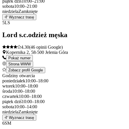
piątek
dziś
10:00–21:00
sobota
10:00–21:00
niedziela
Zamknięte
Leaflet
|
©
OpenStreetMap
4
Wyznacz trasę
+
5
LS
−
Lord s.c.odzież męska
4.30
(46 opinii Google)
Kopernika 2, 58-500 Jelenia Góra
Pokaż numer
Strona WWW
Zobacz profil Google
Godziny otwarcia
poniedziałek
10:00–18:00
wtorek
10:00–18:00
środa
10:00–18:00
czwartek
10:00–18:00
piątek
dziś
10:00–18:00
sobota
10:00–14:00
niedziela
Zamknięte
Leaflet
|
©
OpenStreetMap
5
Wyznacz trasę
+
6
SM