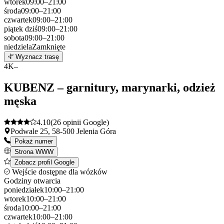
wtorek
09:00–21:00
środa
09:00–21:00
czwartek
09:00–21:00
piątek
dziś
09:00–21:00
sobota
09:00–21:00
niedziela
Zamknięte
Leaflet
|
©
OpenStreetMap
3
Wyznacz trasę
+
4
K–
−
KUBENZ – garnitury, marynarki, odzież
męska
4.10
(26 opinii Google)
Podwale 25, 58-500 Jelenia Góra
Pokaż numer
Strona WWW
Zobacz profil Google
Wejście dostępne dla wózków
Godziny otwarcia
poniedziałek
10:00–21:00
wtorek
10:00–21:00
środa
10:00–21:00
czwartek
10:00–21:00