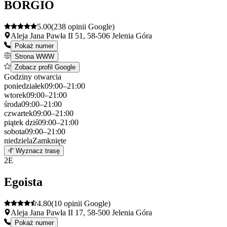
BORGIO
5.00
(238 opinii Google)
Aleja Jana Pawła II 51, 58-506 Jelenia Góra
Pokaż numer
Strona WWW
Zobacz profil Google
Godziny otwarcia
poniedziałek
09:00–21:00
wtorek
09:00–21:00
środa
09:00–21:00
czwartek
09:00–21:00
piątek
dziś
09:00–21:00
sobota
09:00–21:00
niedziela
Zamknięte
Leaflet
|
©
OpenStreetMap
1
Wyznacz trasę
+
2
E
−
Egoista
4.80
(10 opinii Google)
Aleja Jana Pawła II 17, 58-500 Jelenia Góra
Pokaż numer