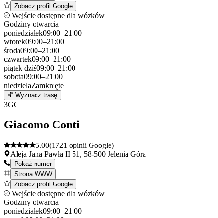
Zobacz profil Google
Wejście dostępne dla wózków
Godziny otwarcia
poniedziałek
09:00–21:00
wtorek
09:00–21:00
środa
09:00–21:00
czwartek
09:00–21:00
piątek
dziś
09:00–21:00
sobota
09:00–21:00
niedziela
Zamknięte
Leaflet
|
©
OpenStreetMap
2
Wyznacz trasę
+
3
GC
−
Giacomo Conti
5.00
(1721 opinii Google)
Aleja Jana Pawła II 51, 58-500 Jelenia Góra
Pokaż numer
Strona WWW
Zobacz profil Google
Wejście dostępne dla wózków
Godziny otwarcia
poniedziałek
09:00–21:00