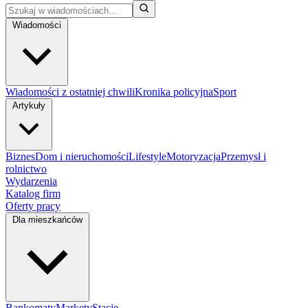
Wiadomości
Wiadomości z ostatniej chwili
Kronika policyjna
Sport
Artykuły
Biznes
Dom i nieruchomości
Lifestyle
Motoryzacja
Przemysł i
rolnictwo
Wydarzenia
Katalog firm
Oferty pracy
Dla mieszkańców
Bankomaty
Markety
Stacje