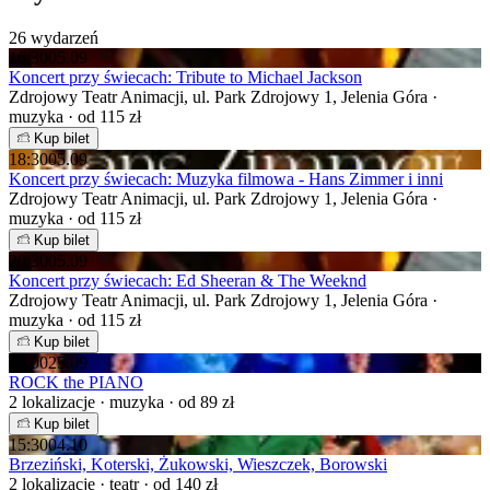
26 wydarzeń
16:30
05.09
Koncert przy świecach: Tribute to Michael Jackson
Zdrojowy Teatr Animacji, ul. Park Zdrojowy 1, Jelenia Góra ·
muzyka · od 115 zł
Kup bilet
18:30
05.09
Koncert przy świecach: Muzyka filmowa - Hans Zimmer i inni
Zdrojowy Teatr Animacji, ul. Park Zdrojowy 1, Jelenia Góra ·
muzyka · od 115 zł
Kup bilet
20:30
05.09
Koncert przy świecach: Ed Sheeran & The Weeknd
Zdrojowy Teatr Animacji, ul. Park Zdrojowy 1, Jelenia Góra ·
muzyka · od 115 zł
Kup bilet
19:00
25.09
ROCK the PIANO
2 lokalizacje · muzyka · od 89 zł
Kup bilet
15:30
04.10
Brzeziński, Koterski, Żukowski, Wieszczek, Borowski
2 lokalizacje · teatr · od 140 zł