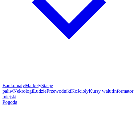
Bankomaty
Markety
Stacje
paliw
Nekrologi
Ludzie
Przewodniki
Kościoły
Kursy walut
Informator
miejski
Pogoda