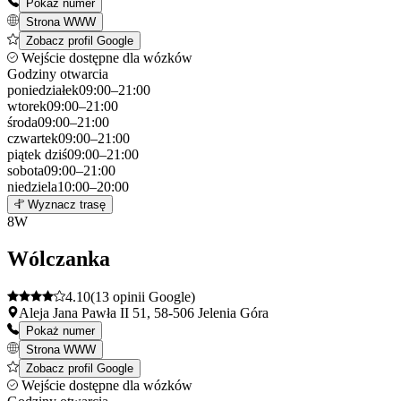
Pokaż numer
Strona WWW
Zobacz profil Google
Wejście dostępne dla wózków
Godziny otwarcia
poniedziałek
09:00–21:00
wtorek
09:00–21:00
środa
09:00–21:00
czwartek
09:00–21:00
piątek
dziś
09:00–21:00
sobota
09:00–21:00
niedziela
10:00–20:00
Leaflet
|
©
OpenStreetMap
7
Wyznacz trasę
+
8
W
−
Wólczanka
4.10
(13 opinii Google)
Aleja Jana Pawła II 51, 58-506 Jelenia Góra
Pokaż numer
Strona WWW
Zobacz profil Google
Wejście dostępne dla wózków