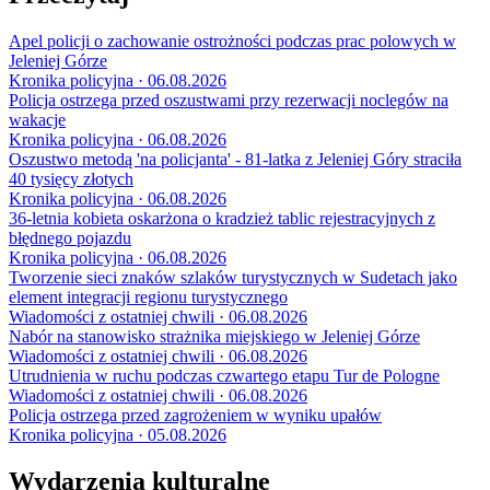
Apel policji o zachowanie ostrożności podczas prac polowych w
Jeleniej Górze
Kronika policyjna · 06.08.2026
Policja ostrzega przed oszustwami przy rezerwacji noclegów na
wakacje
Kronika policyjna · 06.08.2026
Oszustwo metodą 'na policjanta' - 81-latka z Jeleniej Góry straciła
40 tysięcy złotych
Kronika policyjna · 06.08.2026
36-letnia kobieta oskarżona o kradzież tablic rejestracyjnych z
błędnego pojazdu
Kronika policyjna · 06.08.2026
Tworzenie sieci znaków szlaków turystycznych w Sudetach jako
element integracji regionu turystycznego
Wiadomości z ostatniej chwili · 06.08.2026
Nabór na stanowisko strażnika miejskiego w Jeleniej Górze
Wiadomości z ostatniej chwili · 06.08.2026
Utrudnienia w ruchu podczas czwartego etapu Tur de Pologne
Wiadomości z ostatniej chwili · 06.08.2026
Policja ostrzega przed zagrożeniem w wyniku upałów
Kronika policyjna · 05.08.2026
Wydarzenia kulturalne