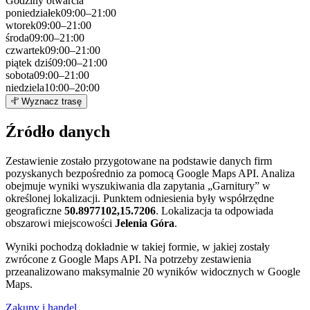
Godziny otwarcia
poniedziałek
09:00–21:00
wtorek
09:00–21:00
środa
09:00–21:00
czwartek
09:00–21:00
piątek
dziś
09:00–21:00
sobota
09:00–21:00
niedziela
10:00–20:00
Leaflet
|
©
OpenStreetMap
8
Wyznacz trasę
+
Źródło danych
−
Zestawienie zostało przygotowane na podstawie danych firm
pozyskanych bezpośrednio za pomocą Google Maps API. Analiza
obejmuje wyniki wyszukiwania dla zapytania „Garnitury” w
określonej lokalizacji. Punktem odniesienia były współrzędne
geograficzne
50.8977102,15.7206
. Lokalizacja ta odpowiada
obszarowi miejscowości
Jelenia Góra
.
Wyniki pochodzą dokładnie w takiej formie, w jakiej zostały
zwrócone z Google Maps API. Na potrzeby zestawienia
przeanalizowano maksymalnie 20 wyników widocznych w Google
Maps.
Zakupy i handel