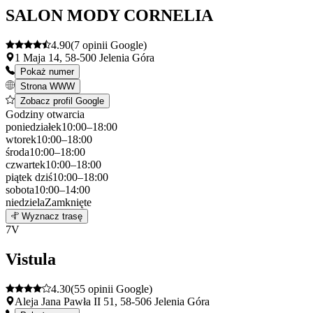
−
SALON MODY CORNELIA
4.90
(7 opinii Google)
1 Maja 14, 58-500 Jelenia Góra
Pokaż numer
Strona WWW
Zobacz profil Google
Godziny otwarcia
poniedziałek
10:00–18:00
wtorek
10:00–18:00
środa
10:00–18:00
czwartek
10:00–18:00
piątek
dziś
10:00–18:00
sobota
10:00–14:00
niedziela
Zamknięte
Leaflet
|
©
OpenStreetMap
6
Wyznacz trasę
+
7
V
−
Vistula
4.30
(55 opinii Google)
Aleja Jana Pawła II 51, 58-506 Jelenia Góra