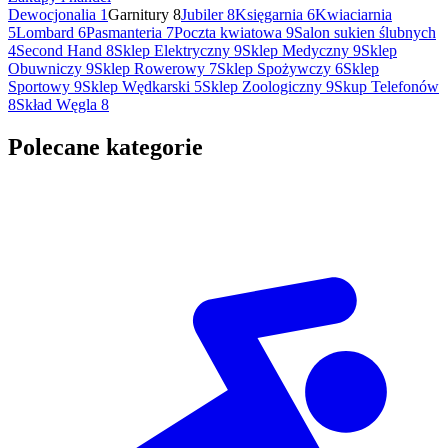
Dewocjonalia
1
Garnitury
8
Jubiler
8
Księgarnia
6
Kwiaciarnia
5
Lombard
6
Pasmanteria
7
Poczta kwiatowa
9
Salon sukien ślubnych
4
Second Hand
8
Sklep Elektryczny
9
Sklep Medyczny
9
Sklep
Obuwniczy
9
Sklep Rowerowy
7
Sklep Spożywczy
6
Sklep
Sportowy
9
Sklep Wędkarski
5
Sklep Zoologiczny
9
Skup Telefonów
8
Skład Węgla
8
Polecane kategorie