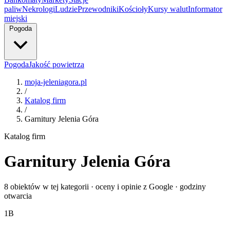
paliw
Nekrologi
Ludzie
Przewodniki
Kościoły
Kursy walut
Informator
miejski
Pogoda
Pogoda
Jakość powietrza
moja-jeleniagora.pl
/
Katalog firm
/
Garnitury Jelenia Góra
Katalog firm
Garnitury Jelenia Góra
8 obiektów w tej kategorii · oceny i opinie z Google · godziny
otwarcia
1
B