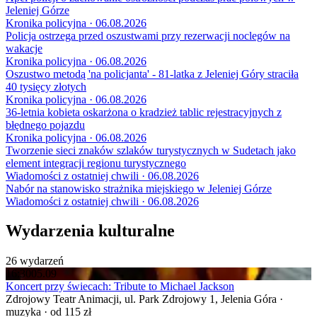
Jeleniej Górze
Kronika policyjna · 06.08.2026
Policja ostrzega przed oszustwami przy rezerwacji noclegów na
wakacje
Kronika policyjna · 06.08.2026
Oszustwo metodą 'na policjanta' - 81-latka z Jeleniej Góry straciła
40 tysięcy złotych
Kronika policyjna · 06.08.2026
36-letnia kobieta oskarżona o kradzież tablic rejestracyjnych z
błędnego pojazdu
Kronika policyjna · 06.08.2026
Tworzenie sieci znaków szlaków turystycznych w Sudetach jako
element integracji regionu turystycznego
Wiadomości z ostatniej chwili · 06.08.2026
Nabór na stanowisko strażnika miejskiego w Jeleniej Górze
Wiadomości z ostatniej chwili · 06.08.2026
Wydarzenia kulturalne
26 wydarzeń
16:30
05.09
Koncert przy świecach: Tribute to Michael Jackson
Zdrojowy Teatr Animacji, ul. Park Zdrojowy 1, Jelenia Góra ·
muzyka · od 115 zł