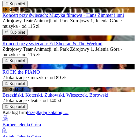
Kup bilet
18:30
05.09
Koncert przy świecach: Muzyka filmowa - Hans Zimmer i inni
Zdrojowy Teatr Animacji, ul. Park Zdrojowy 1, Jelenia Góra ·
muzyka · od 115 zł
Kup bilet
20:30
05.09
Koncert przy świecach: Ed Sheeran & The Weeknd
Zdrojowy Teatr Animacji, ul. Park Zdrojowy 1, Jelenia Góra ·
muzyka · od 115 zł
Kup bilet
19:00
25.09
ROCK the PIANO
2 lokalizacje · muzyka · od 89 zł
Kup bilet
15:30
04.10
Brzeziński, Koterski, Żukowski, Wieszczek, Borowski
2 lokalizacje · teatr · od 140 zł
Kup bilet
Katalog firm
Przeglądaj katalog →
Barber Jelenia Góra
Apteki Jelenia Góra