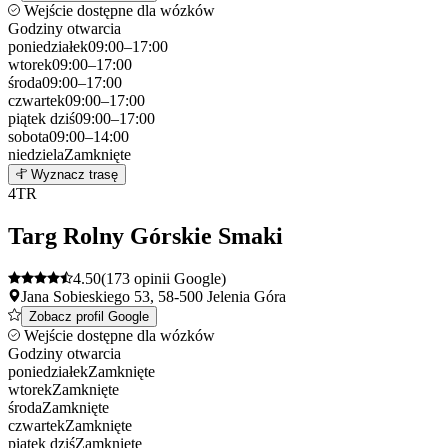
Wejście dostępne dla wózków
Godziny otwarcia
poniedziałek
09:00–17:00
wtorek
09:00–17:00
środa
09:00–17:00
czwartek
09:00–17:00
piątek
dziś
09:00–17:00
sobota
09:00–14:00
niedziela
Zamknięte
Leaflet
|
©
OpenStreetMap
3
Wyznacz trasę
+
4
TR
−
Targ Rolny Górskie Smaki
4.50
(173 opinii Google)
Jana Sobieskiego 53, 58-500 Jelenia Góra
Zobacz profil Google
Wejście dostępne dla wózków
Godziny otwarcia
poniedziałek
Zamknięte
wtorek
Zamknięte
środa
Zamknięte
czwartek
Zamknięte
piątek
dziś
Zamknięte