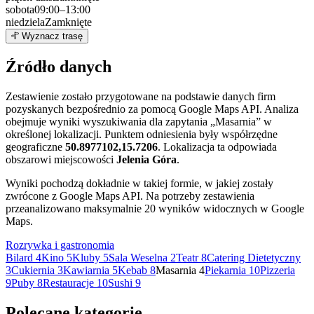
sobota
09:00–13:00
niedziela
Zamknięte
Leaflet
|
©
OpenStreetMap
4
Wyznacz trasę
+
Źródło danych
−
Zestawienie zostało przygotowane na podstawie danych firm
pozyskanych bezpośrednio za pomocą Google Maps API. Analiza
obejmuje wyniki wyszukiwania dla zapytania „Masarnia” w
określonej lokalizacji. Punktem odniesienia były współrzędne
geograficzne
50.8977102,15.7206
. Lokalizacja ta odpowiada
obszarowi miejscowości
Jelenia Góra
.
Wyniki pochodzą dokładnie w takiej formie, w jakiej zostały
zwrócone z Google Maps API. Na potrzeby zestawienia
przeanalizowano maksymalnie 20 wyników widocznych w Google
Maps.
Rozrywka i gastronomia
Bilard
4
Kino
5
Kluby
5
Sala Weselna
2
Teatr
8
Catering Dietetyczny
3
Cukiernia
3
Kawiarnia
5
Kebab
8
Masarnia
4
Piekarnia
10
Pizzeria
9
Puby
8
Restauracje
10
Sushi
9
Polecane kategorie