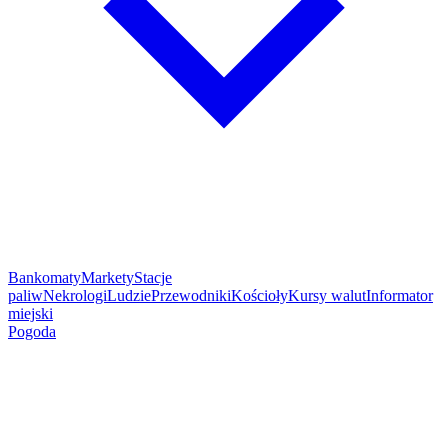
Bankomaty
Markety
Stacje
paliw
Nekrologi
Ludzie
Przewodniki
Kościoły
Kursy walut
Informator
miejski
Pogoda