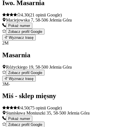
Iwo. Masarnia
4.30
(21 opinii Google)
Maciejowska 7, 58-506 Jelenia Góra
Pokaż numer
Zobacz profil Google
Leaflet
|
©
OpenStreetMap
1
Wyznacz trasę
+
2
M
−
Masarnia
Różyckiego 19, 58-500 Jelenia Góra
Zobacz profil Google
Leaflet
|
©
OpenStreetMap
2
Wyznacz trasę
+
3
M-
−
Miś - sklep mięsny
4.50
(75 opinii Google)
Stanisława Moniuszki 35, 58-500 Jelenia Góra
Pokaż numer
Zobacz profil Google