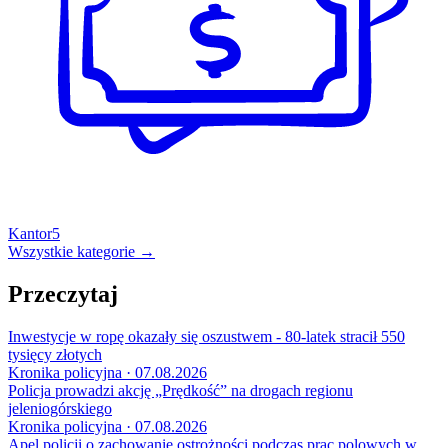
Kantor
5
Wszystkie kategorie →
Przeczytaj
Inwestycje w ropę okazały się oszustwem - 80-latek stracił 550
tysięcy złotych
Kronika policyjna · 07.08.2026
Policja prowadzi akcję „Prędkość” na drogach regionu
jeleniogórskiego
Kronika policyjna · 07.08.2026
Apel policji o zachowanie ostrożności podczas prac polowych w