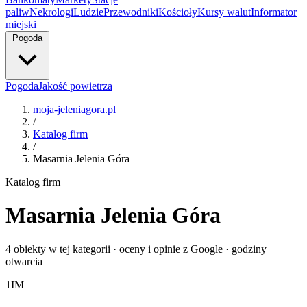
paliw
Nekrologi
Ludzie
Przewodniki
Kościoły
Kursy walut
Informator
miejski
Pogoda
Pogoda
Jakość powietrza
moja-jeleniagora.pl
/
Katalog firm
/
Masarnia Jelenia Góra
Katalog firm
Masarnia Jelenia Góra
4 obiekty w tej kategorii · oceny i opinie z Google · godziny
otwarcia
1
IM