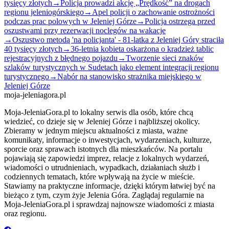
tysięcy złotych
→
Policja prowadzi akcję „Prędkość” na drogach
regionu jeleniogórskiego
→
Apel policji o zachowanie ostrożności
podczas prac polowych w Jeleniej Górze
→
Policja ostrzega przed
oszustwami przy rezerwacji noclegów na wakacje
→
Oszustwo metodą 'na policjanta' - 81-latka z Jeleniej Góry straciła
40 tysięcy złotych
→
36-letnia kobieta oskarżona o kradzież tablic
rejestracyjnych z błędnego pojazdu
→
Tworzenie sieci znaków
szlaków turystycznych w Sudetach jako element integracji regionu
turystycznego
→
Nabór na stanowisko strażnika miejskiego w
Jeleniej Górze
moja-jeleniagora.pl
Moja-JeleniaGora.pl to lokalny serwis dla osób, które chcą
wiedzieć, co dzieje się w Jeleniej Górze i najbliższej okolicy.
Zbieramy w jednym miejscu aktualności z miasta, ważne
komunikaty, informacje o inwestycjach, wydarzeniach, kulturze,
sporcie oraz sprawach istotnych dla mieszkańców. Na portalu
pojawiają się zapowiedzi imprez, relacje z lokalnych wydarzeń,
wiadomości o utrudnieniach, wypadkach, działaniach służb i
codziennych tematach, które wpływają na życie w mieście.
Stawiamy na praktyczne informacje, dzięki którym łatwiej być na
bieżąco z tym, czym żyje Jelenia Góra. Zaglądaj regularnie na
Moja-JeleniaGora.pl i sprawdzaj najnowsze wiadomości z miasta
oraz regionu.