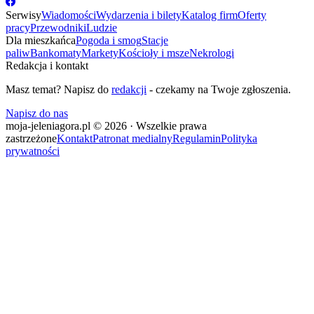
Serwisy
Wiadomości
Wydarzenia i bilety
Katalog firm
Oferty
pracy
Przewodniki
Ludzie
Dla mieszkańca
Pogoda i smog
Stacje
paliw
Bankomaty
Markety
Kościoły i msze
Nekrologi
Redakcja i kontakt
Masz temat? Napisz do
redakcji
- czekamy na Twoje zgłoszenia.
Napisz do nas
moja-jeleniagora.pl © 2026 · Wszelkie prawa
zastrzeżone
Kontakt
Patronat medialny
Regulamin
Polityka
prywatności