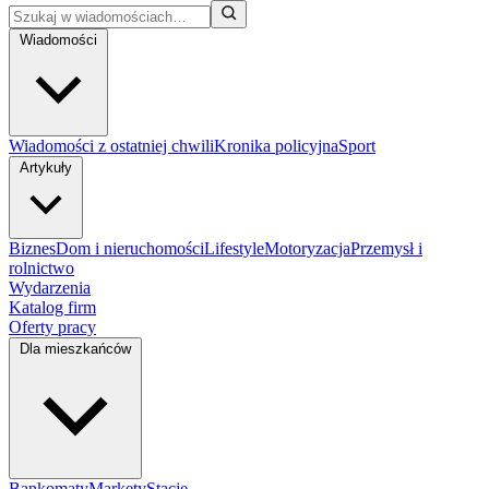
Wiadomości
Wiadomości z ostatniej chwili
Kronika policyjna
Sport
Artykuły
Biznes
Dom i nieruchomości
Lifestyle
Motoryzacja
Przemysł i
rolnictwo
Wydarzenia
Katalog firm
Oferty pracy
Dla mieszkańców
Bankomaty
Markety
Stacje