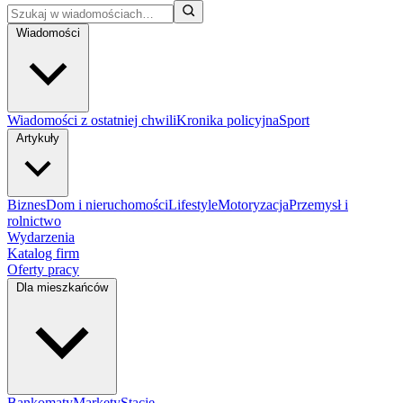
Wiadomości
Wiadomości z ostatniej chwili
Kronika policyjna
Sport
Artykuły
Biznes
Dom i nieruchomości
Lifestyle
Motoryzacja
Przemysł i
rolnictwo
Wydarzenia
Katalog firm
Oferty pracy
Dla mieszkańców
Bankomaty
Markety
Stacje