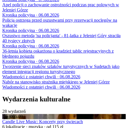
Apel policji o zachowanie ostrożności podczas prac polowych w
Jeleniej Górze
Kronika policyjna · 06.08.2026
Policja ostrzega przed oszustwami przy rezerwacji noclegów na
wakacje
Kronika policyjna · 06.08.2026
Oszustwo metodą 'na policjanta' - 81-latka z Jeleniej Góry straciła
40 tysięcy złotych
Kronika policyjna · 06.08.2026
36-letnia kobieta oskarżona o kradzież tablic rejestracyjnych z
błędnego pojazdu
Kronika policyjna · 06.08.2026
Tworzenie sieci znaków szlaków turystycznych w Sudetach jako
element integracji regionu turystycznego
Wiadomości z ostatniej chwili · 06.08.2026
Nabór na stanowisko strażnika miejskiego w Jeleniej Górze
Wiadomości z ostatniej chwili · 06.08.2026
Wydarzenia kulturalne
28 wydarzeń
16:30
05.09
Candle Live Music: Koncerty przy świecach
6 lokalizacje · muzyka · od 115 zł