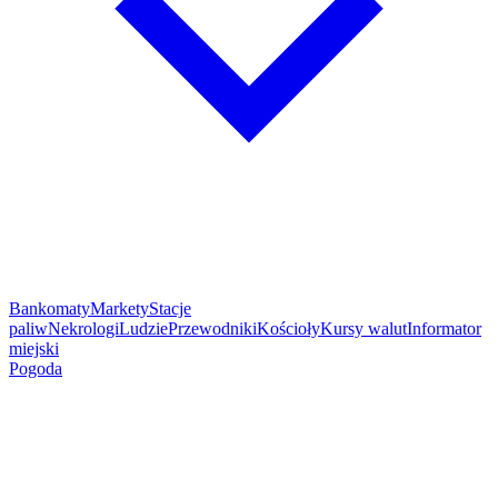
Bankomaty
Markety
Stacje
paliw
Nekrologi
Ludzie
Przewodniki
Kościoły
Kursy walut
Informator
miejski
Pogoda