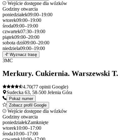
Wejście dostępne dla wózków
Godziny otwarcia
poniedziałek
09:00–19:00
wtorek
09:00–19:00
środa
09:00–19:00
czwartek
07:30–19:00
piątek
09:00–20:00
sobota
dziś
09:00–20:00
niedziela
09:00–19:00
Leaflet
|
©
OpenStreetMap
2
Wyznacz trasę
+
3
MC
−
Merkury. Cukiernia. Warszewski T.
4.70
(77 opinii Google)
Sudecka 63, 58-500 Jelenia Góra
Pokaż numer
Zobacz profil Google
Wejście dostępne dla wózków
Godziny otwarcia
poniedziałek
Zamknięte
wtorek
10:00–17:00
środa
10:00–17:00
czwartek
10:00–17:00