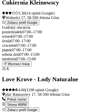
Cukiernia Kleinowscy
3.30
(14 opinii Google)
Wolności 17, 58-500 Jelenia Góra
Zobacz profil Google
Godziny otwarcia
poniedziałek
07:00–17:00
wtorek
07:00–17:00
środa
07:00–17:00
czwartek
07:00–17:00
piątek
07:00–17:00
sobota
dziś
07:00–15:00
niedziela
07:00–15:00
Leaflet
|
©
OpenStreetMap
1
Wyznacz trasę
+
2
LK
−
Love Krove - Lody Naturalne
4.60
(1198 opinii Google)
plac Ratuszowy 17, 58-500 Jelenia Góra
Pokaż numer
Strona WWW
Zobacz profil Google