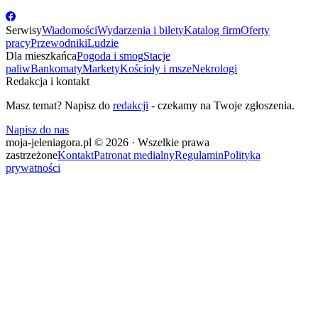
Serwisy
Wiadomości
Wydarzenia i bilety
Katalog firm
Oferty
pracy
Przewodniki
Ludzie
Dla mieszkańca
Pogoda i smog
Stacje
paliw
Bankomaty
Markety
Kościoły i msze
Nekrologi
Redakcja i kontakt
Masz temat? Napisz do
redakcji
- czekamy na Twoje zgłoszenia.
Napisz do nas
moja-jeleniagora.pl © 2026 · Wszelkie prawa
zastrzeżone
Kontakt
Patronat medialny
Regulamin
Polityka
prywatności