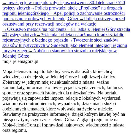
→
Inwestycje w ropę okazały się oszustwem - 80-latek stracił 550
tysięcy złotych
→
Policja prowadzi akcję „Prędkość” na drogach
regionu jeleniogórskiego
→
Apel policji o zachowanie ostrożności
podczas prac polowych w Jeleniej Górze
→
Policja ostrzega przed
oszustwami przy rezerwacji noclegów na wakacje
→
Oszustwo metodą 'na policjanta' - 81-latka z Jeleniej Góry straciła
40 tysięcy złotych
→
36-letnia kobieta oskarżona o kradzież tablic
rejestracyjnych z błędnego pojazdu
→
Tworzenie sieci znaków
szlaków turystycznych w Sudetach jako element integracji regionu
turystycznego
→
Nabór na stanowisko strażnika miejskiego w
Jeleniej Górze
moja-jeleniagora.pl
Moja-JeleniaGora.pl to lokalny serwis dla osób, które chcą
wiedzieć, co dzieje się w Jeleniej Górze i najbliższej okolicy.
Zbieramy w jednym miejscu aktualności z miasta, ważne
komunikaty, informacje o inwestycjach, wydarzeniach, kulturze,
sporcie oraz sprawach istotnych dla mieszkańców. Na portalu
pojawiają się zapowiedzi imprez, relacje z lokalnych wydarzeń,
wiadomości o utrudnieniach, wypadkach, działaniach służb i
codziennych tematach, które wpływają na życie w mieście.
Stawiamy na praktyczne informacje, dzięki którym łatwiej być na
bieżąco z tym, czym żyje Jelenia Góra. Zaglądaj regularnie na
Moja-JeleniaGora.pl i sprawdzaj najnowsze wiadomości z miasta
oraz regionu.