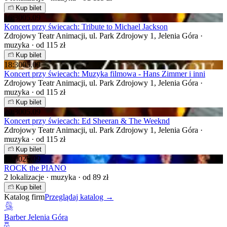
Kup bilet
16:30
05.09
Koncert przy świecach: Tribute to Michael Jackson
Zdrojowy Teatr Animacji, ul. Park Zdrojowy 1, Jelenia Góra ·
muzyka · od 115 zł
Kup bilet
18:30
05.09
Koncert przy świecach: Muzyka filmowa - Hans Zimmer i inni
Zdrojowy Teatr Animacji, ul. Park Zdrojowy 1, Jelenia Góra ·
muzyka · od 115 zł
Kup bilet
20:30
05.09
Koncert przy świecach: Ed Sheeran & The Weeknd
Zdrojowy Teatr Animacji, ul. Park Zdrojowy 1, Jelenia Góra ·
muzyka · od 115 zł
Kup bilet
19:00
25.09
ROCK the PIANO
2 lokalizacje · muzyka · od 89 zł
Kup bilet
Katalog firm
Przeglądaj katalog →
Barber Jelenia Góra