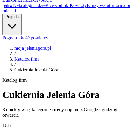
paliw
Nekrologi
Ludzie
Przewodniki
Kościoły
Kursy walut
Informator
miejski
Pogoda
Pogoda
Jakość powietrza
moja-jeleniagora.pl
/
Katalog firm
/
Cukiernia Jelenia Góra
Katalog firm
Cukiernia Jelenia Góra
3 obiekty w tej kategorii · oceny i opinie z Google · godziny
otwarcia
1
CK