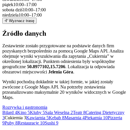
piątek
10:00–17:00
sobota
dziś
10:00–17:00
niedziela
10:00–17:00
Leaflet
|
©
OpenStreetMap
3
Wyznacz trasę
+
Źródło danych
−
Zestawienie zostało przygotowane na podstawie danych firm
pozyskanych bezpośrednio za pomocą Google Maps API. Analiza
obejmuje wyniki wyszukiwania dla zapytania „Cukiernia” w
określonej lokalizacji. Punktem odniesienia były współrzędne
geograficzne
50.8977102,15.7206
. Lokalizacja ta odpowiada
obszarowi miejscowości
Jelenia Góra
.
Wyniki pochodzą dokładnie w takiej formie, w jakiej zostały
zwrócone z Google Maps API. Na potrzeby zestawienia
przeanalizowano maksymalnie 20 wyników widocznych w Google
Maps.
Rozrywka i gastronomia
Bilard
4
Kino
5
Kluby
5
Sala Weselna
2
Teatr
8
Catering Dietetyczny
3
Cukiernia
3
Kawiarnia
5
Kebab
8
Masarnia
4
Piekarnia
10
Pizzeria
9
Puby
8
Restauracje
10
Sushi
9