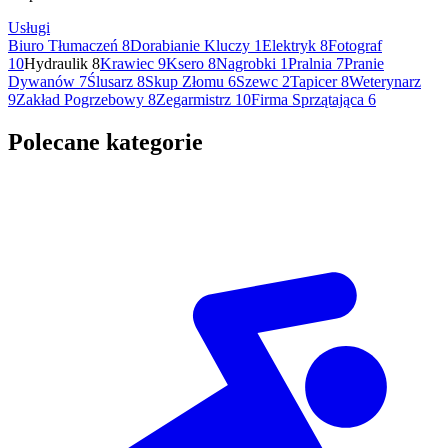
Usługi
Biuro Tłumaczeń
8
Dorabianie Kluczy
1
Elektryk
8
Fotograf
10
Hydraulik
8
Krawiec
9
Ksero
8
Nagrobki
1
Pralnia
7
Pranie
Dywanów
7
Ślusarz
8
Skup Złomu
6
Szewc
2
Tapicer
8
Weterynarz
9
Zakład Pogrzebowy
8
Zegarmistrz
10
Firma Sprzątająca
6
Polecane kategorie