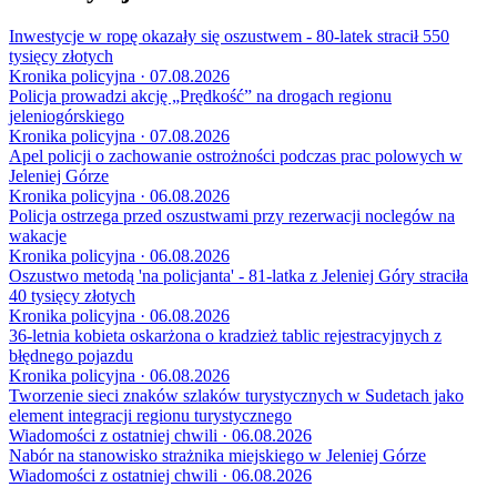
Inwestycje w ropę okazały się oszustwem - 80-latek stracił 550
tysięcy złotych
Kronika policyjna · 07.08.2026
Policja prowadzi akcję „Prędkość” na drogach regionu
jeleniogórskiego
Kronika policyjna · 07.08.2026
Apel policji o zachowanie ostrożności podczas prac polowych w
Jeleniej Górze
Kronika policyjna · 06.08.2026
Policja ostrzega przed oszustwami przy rezerwacji noclegów na
wakacje
Kronika policyjna · 06.08.2026
Oszustwo metodą 'na policjanta' - 81-latka z Jeleniej Góry straciła
40 tysięcy złotych
Kronika policyjna · 06.08.2026
36-letnia kobieta oskarżona o kradzież tablic rejestracyjnych z
błędnego pojazdu
Kronika policyjna · 06.08.2026
Tworzenie sieci znaków szlaków turystycznych w Sudetach jako
element integracji regionu turystycznego
Wiadomości z ostatniej chwili · 06.08.2026
Nabór na stanowisko strażnika miejskiego w Jeleniej Górze
Wiadomości z ostatniej chwili · 06.08.2026