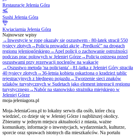
Restauracje Jelenia Góra
Sushi Jelenia Góra
Kwiaciarnia Jelenia Góra
Najnowsze wpisy
→
Inwestycje w ropę okazały się oszustwem - 80-latek stracił 550
tysięcy złotych
→
Policja prowadzi akcję „Prędkość” na drogach
regionu jeleniogórskiego
→
Apel policji o zachowanie ostrożności
podczas prac polowych w Jeleniej Górze
→
Policja ostrzega przed
oszustwami przy rezerwacji noclegów na wakacje
→
Oszustwo metodą 'na policjanta' - 81-latka z Jeleniej Góry straciła
40 tysięcy złotych
→
36-letnia kobieta oskarżona o kradzież tablic
rejestracyjnych z błędnego pojazdu
→
Tworzenie sieci znaków
szlaków turystycznych w Sudetach jako element integracji regionu
turystycznego
→
Nabór na stanowisko strażnika miejskiego w
Jeleniej Górze
moja-jeleniagora.pl
Moja-JeleniaGora.pl to lokalny serwis dla osób, które chcą
wiedzieć, co dzieje się w Jeleniej Górze i najbliższej okolicy.
Zbieramy w jednym miejscu aktualności z miasta, ważne
komunikaty, informacje o inwestycjach, wydarzeniach, kulturze,
sporcie oraz sprawach istotnych dla mieszkańców. Na portalu