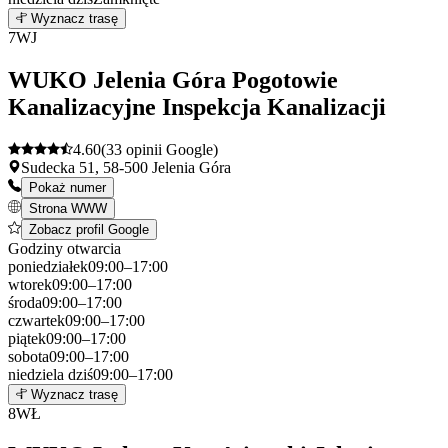
6
Wyznacz trasę
+
7
WJ
−
WUKO Jelenia Góra Pogotowie
Kanalizacyjne Inspekcja Kanalizacji
4.60
(33 opinii Google)
Sudecka 51, 58-500 Jelenia Góra
Pokaż numer
Strona WWW
Zobacz profil Google
Godziny otwarcia
poniedziałek
09:00–17:00
wtorek
09:00–17:00
środa
09:00–17:00
czwartek
09:00–17:00
piątek
09:00–17:00
sobota
09:00–17:00
niedziela
dziś
09:00–17:00
Leaflet
|
©
OpenStreetMap
7
Wyznacz trasę
+
8
WŁ
−