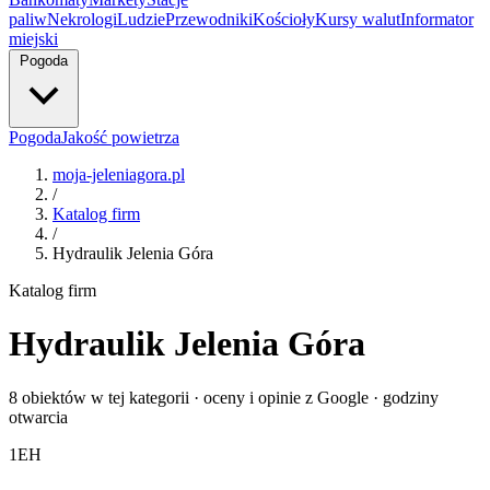
paliw
Nekrologi
Ludzie
Przewodniki
Kościoły
Kursy walut
Informator
miejski
Pogoda
Pogoda
Jakość powietrza
moja-jeleniagora.pl
/
Katalog firm
/
Hydraulik Jelenia Góra
Katalog firm
Hydraulik Jelenia Góra
8 obiektów w tej kategorii · oceny i opinie z Google · godziny
otwarcia
1
EH