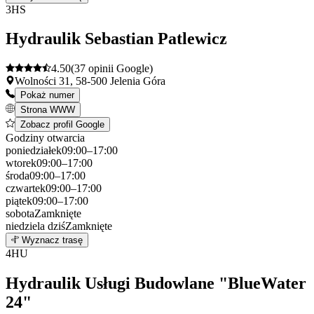
+
3
HS
−
Hydraulik Sebastian Patlewicz
4.50
(37 opinii Google)
Wolności 31, 58-500 Jelenia Góra
Pokaż numer
Strona WWW
Zobacz profil Google
Godziny otwarcia
poniedziałek
09:00–17:00
wtorek
09:00–17:00
środa
09:00–17:00
czwartek
09:00–17:00
piątek
09:00–17:00
sobota
Zamknięte
niedziela
dziś
Zamknięte
Leaflet
|
©
OpenStreetMap
3
Wyznacz trasę
+
4
HU
−
Hydraulik Usługi Budowlane "BlueWater
24"