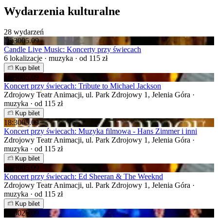
Wydarzenia kulturalne
28 wydarzeń
16:30
05.09
Candle Live Music: Koncerty przy świecach
6 lokalizacje · muzyka · od 115 zł
Kup bilet
16:30
05.09
Koncert przy świecach: Tribute to Michael Jackson
Zdrojowy Teatr Animacji, ul. Park Zdrojowy 1, Jelenia Góra ·
muzyka · od 115 zł
Kup bilet
18:30
05.09
Koncert przy świecach: Muzyka filmowa - Hans Zimmer i inni
Zdrojowy Teatr Animacji, ul. Park Zdrojowy 1, Jelenia Góra ·
muzyka · od 115 zł
Kup bilet
20:30
05.09
Koncert przy świecach: Ed Sheeran & The Weeknd
Zdrojowy Teatr Animacji, ul. Park Zdrojowy 1, Jelenia Góra ·
muzyka · od 115 zł
Kup bilet
19:00
25.09