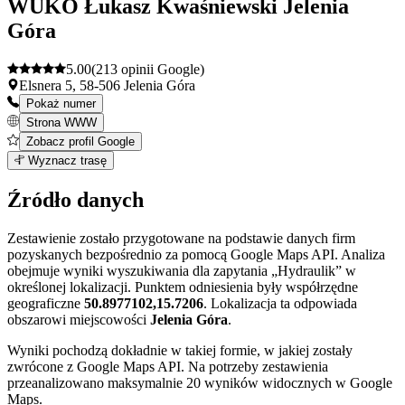
WUKO Łukasz Kwaśniewski Jelenia
Góra
5.00
(213 opinii Google)
Elsnera 5, 58-506 Jelenia Góra
Pokaż numer
Strona WWW
Zobacz profil Google
Leaflet
|
©
OpenStreetMap
8
Wyznacz trasę
+
Źródło danych
−
Zestawienie zostało przygotowane na podstawie danych firm
pozyskanych bezpośrednio za pomocą Google Maps API. Analiza
obejmuje wyniki wyszukiwania dla zapytania „Hydraulik” w
określonej lokalizacji. Punktem odniesienia były współrzędne
geograficzne
50.8977102,15.7206
. Lokalizacja ta odpowiada
obszarowi miejscowości
Jelenia Góra
.
Wyniki pochodzą dokładnie w takiej formie, w jakiej zostały
zwrócone z Google Maps API. Na potrzeby zestawienia
przeanalizowano maksymalnie 20 wyników widocznych w Google
Maps.