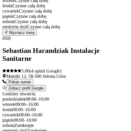
wtorek
Czynne całą dobę
środa
Czynne całą dobę
czwartek
Czynne całą dobę
piątek
Czynne całą dobę
sobota
Czynne całą dobę
niedziela
dziś
Czynne całą dobę
Leaflet
|
©
OpenStreetMap
5
Wyznacz trasę
+
6
SH
−
Sebastian Harandziak Instalacje
Sanitarne
5.00
(4 opinii Google)
Matejki 12, 58-500 Jelenia Góra
Pokaż numer
Zobacz profil Google
Godziny otwarcia
poniedziałek
08:00–16:00
wtorek
08:00–16:00
środa
08:00–16:00
czwartek
08:00–16:00
piątek
08:00–16:00
sobota
Zamknięte
niedziela
dziś
Zamknięte
Leaflet
|
©
OpenStreetMap