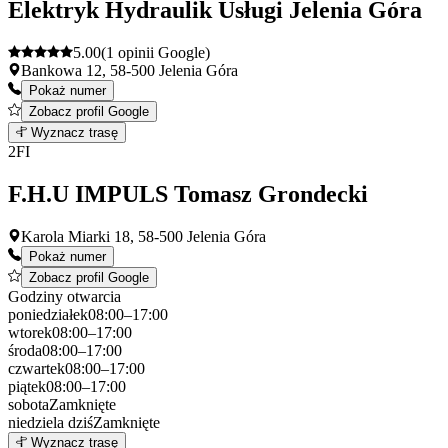
Elektryk Hydraulik Usługi Jelenia Góra
5.00
(1 opinii Google)
Bankowa 12, 58-500 Jelenia Góra
Pokaż numer
Zobacz profil Google
Leaflet
|
©
OpenStreetMap
1
Wyznacz trasę
+
2
FI
−
F.H.U IMPULS Tomasz Grondecki
Karola Miarki 18, 58-500 Jelenia Góra
Pokaż numer
Zobacz profil Google
Godziny otwarcia
poniedziałek
08:00–17:00
wtorek
08:00–17:00
środa
08:00–17:00
czwartek
08:00–17:00
piątek
08:00–17:00
sobota
Zamknięte
niedziela
dziś
Zamknięte
Leaflet
|
©
OpenStreetMap
2
Wyznacz trasę