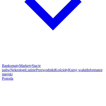
Bankomaty
Markety
Stacje
paliw
Nekrologi
Ludzie
Przewodniki
Kościoły
Kursy walut
Informator
miejski
Pogoda