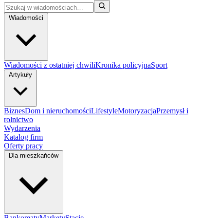
Wiadomości
Wiadomości z ostatniej chwili
Kronika policyjna
Sport
Artykuły
Biznes
Dom i nieruchomości
Lifestyle
Motoryzacja
Przemysł i
rolnictwo
Wydarzenia
Katalog firm
Oferty pracy
Dla mieszkańców
Bankomaty
Markety
Stacje