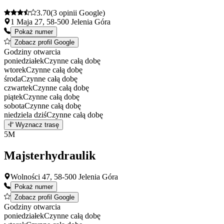
3.70
(3 opinii Google)
1 Maja 27, 58-500 Jelenia Góra
Pokaż numer
Zobacz profil Google
Godziny otwarcia
poniedziałek
Czynne całą dobę
wtorek
Czynne całą dobę
środa
Czynne całą dobę
czwartek
Czynne całą dobę
piątek
Czynne całą dobę
sobota
Czynne całą dobę
niedziela
dziś
Czynne całą dobę
Leaflet
|
©
OpenStreetMap
4
Wyznacz trasę
+
5
M
−
Majsterhydraulik
Wolności 47, 58-500 Jelenia Góra
Pokaż numer
Zobacz profil Google
Godziny otwarcia
poniedziałek
Czynne całą dobę