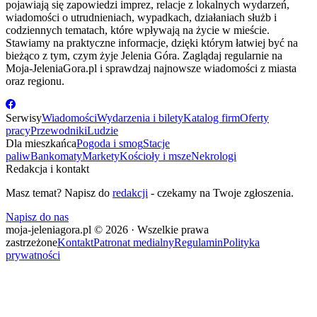
pojawiają się zapowiedzi imprez, relacje z lokalnych wydarzeń,
wiadomości o utrudnieniach, wypadkach, działaniach służb i
codziennych tematach, które wpływają na życie w mieście.
Stawiamy na praktyczne informacje, dzięki którym łatwiej być na
bieżąco z tym, czym żyje Jelenia Góra. Zaglądaj regularnie na
Moja-JeleniaGora.pl i sprawdzaj najnowsze wiadomości z miasta
oraz regionu.
Serwisy
Wiadomości
Wydarzenia i bilety
Katalog firm
Oferty
pracy
Przewodniki
Ludzie
Dla mieszkańca
Pogoda i smog
Stacje
paliw
Bankomaty
Markety
Kościoły i msze
Nekrologi
Redakcja i kontakt
Masz temat? Napisz do
redakcji
- czekamy na Twoje zgłoszenia.
Napisz do nas
moja-jeleniagora.pl © 2026 · Wszelkie prawa
zastrzeżone
Kontakt
Patronat medialny
Regulamin
Polityka
prywatności