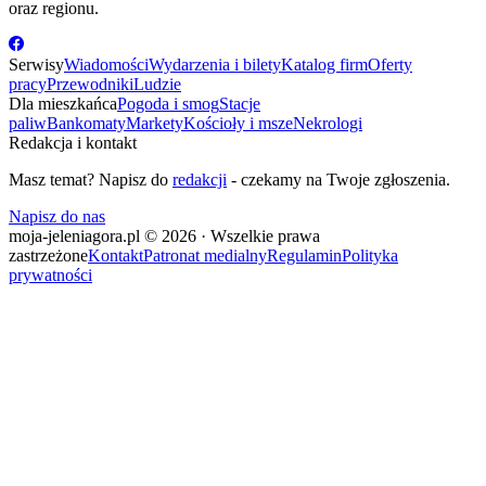
oraz regionu.
Serwisy
Wiadomości
Wydarzenia i bilety
Katalog firm
Oferty
pracy
Przewodniki
Ludzie
Dla mieszkańca
Pogoda i smog
Stacje
paliw
Bankomaty
Markety
Kościoły i msze
Nekrologi
Redakcja i kontakt
Masz temat? Napisz do
redakcji
- czekamy na Twoje zgłoszenia.
Napisz do nas
moja-jeleniagora.pl © 2026 · Wszelkie prawa
zastrzeżone
Kontakt
Patronat medialny
Regulamin
Polityka
prywatności