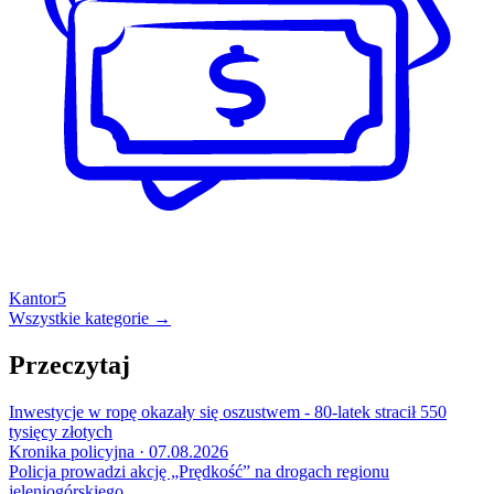
Kantor
5
Wszystkie kategorie →
Przeczytaj
Inwestycje w ropę okazały się oszustwem - 80-latek stracił 550
tysięcy złotych
Kronika policyjna · 07.08.2026
Policja prowadzi akcję „Prędkość” na drogach regionu
jeleniogórskiego