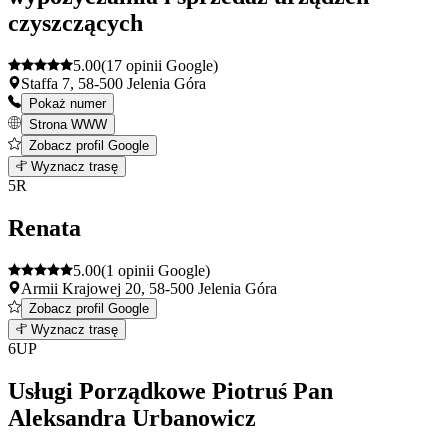
czyszczących
5.00
(17 opinii Google)
Staffa 7, 58-500 Jelenia Góra
Pokaż numer
Strona WWW
Zobacz profil Google
Leaflet
|
©
OpenStreetMap
4
Wyznacz trasę
+
5
R
−
Renata
5.00
(1 opinii Google)
Armii Krajowej 20, 58-500 Jelenia Góra
Zobacz profil Google
Leaflet
|
©
OpenStreetMap
5
Wyznacz trasę
+
6
UP
−
Usługi Porządkowe Piotruś Pan
Aleksandra Urbanowicz