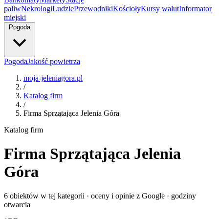
paliw
Nekrologi
Ludzie
Przewodniki
Kościoły
Kursy walut
Informator
miejski
Pogoda
Pogoda
Jakość powietrza
moja-jeleniagora.pl
/
Katalog firm
/
Firma Sprzątająca Jelenia Góra
Katalog firm
Firma Sprzątająca Jelenia
Góra
6 obiektów w tej kategorii · oceny i opinie z Google · godziny
otwarcia