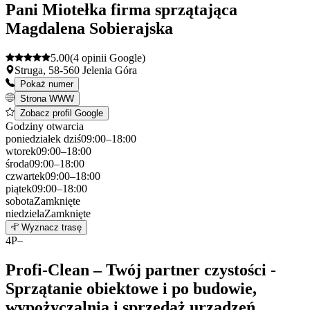
−
Pani Miotełka firma sprzątająca
Magdalena Sobierajska
5.00
(4 opinii Google)
Struga, 58-560 Jelenia Góra
Pokaż numer
Strona WWW
Zobacz profil Google
Godziny otwarcia
poniedziałek
dziś
09:00–18:00
wtorek
09:00–18:00
środa
09:00–18:00
czwartek
09:00–18:00
piątek
09:00–18:00
sobota
Zamknięte
niedziela
Zamknięte
Leaflet
|
©
OpenStreetMap
3
Wyznacz trasę
+
4
P–
−
Profi-Clean – Twój partner czystości -
Sprzątanie obiektowe i po budowie,
wypożyczalnia i sprzedaż urządzeń