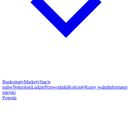
Bankomaty
Markety
Stacje
paliw
Nekrologi
Ludzie
Przewodniki
Kościoły
Kursy walut
Informator
miejski
Pogoda