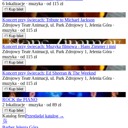
6 lokalizacje · muzyka · od 115 zł
Kup bilet
16:30
05.09
Koncert przy świecach: Tribute to Michael Jackson
Zdrojowy Teatr Animacji, ul. Park Zdrojowy 1, Jelenia Góra ·
muzyka · od 115 zł
Kup bilet
18:30
05.09
Koncert przy świecach: Muzyka filmowa - Hans Zimmer i inni
Zdrojowy Teatr Animacji, ul. Park Zdrojowy 1, Jelenia Góra ·
muzyka · od 115 zł
Kup bilet
20:30
05.09
Koncert przy świecach: Ed Sheeran & The Weeknd
Zdrojowy Teatr Animacji, ul. Park Zdrojowy 1, Jelenia Góra ·
muzyka · od 115 zł
Kup bilet
19:00
25.09
ROCK the PIANO
2 lokalizacje · muzyka · od 89 zł
Kup bilet
Katalog firm
Przeglądaj katalog →
Barber Jelenia Góra