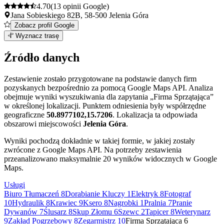
4.70
(13 opinii Google)
Jana Sobieskiego 82B, 58-500 Jelenia Góra
Zobacz profil Google
Leaflet
|
©
OpenStreetMap
6
Wyznacz trasę
+
Źródło danych
−
Zestawienie zostało przygotowane na podstawie danych firm
pozyskanych bezpośrednio za pomocą Google Maps API. Analiza
obejmuje wyniki wyszukiwania dla zapytania „Firma Sprzątająca”
w określonej lokalizacji. Punktem odniesienia były współrzędne
geograficzne
50.8977102,15.7206
. Lokalizacja ta odpowiada
obszarowi miejscowości
Jelenia Góra
.
Wyniki pochodzą dokładnie w takiej formie, w jakiej zostały
zwrócone z Google Maps API. Na potrzeby zestawienia
przeanalizowano maksymalnie 20 wyników widocznych w Google
Maps.
Usługi
Biuro Tłumaczeń
8
Dorabianie Kluczy
1
Elektryk
8
Fotograf
10
Hydraulik
8
Krawiec
9
Ksero
8
Nagrobki
1
Pralnia
7
Pranie
Dywanów
7
Ślusarz
8
Skup Złomu
6
Szewc
2
Tapicer
8
Weterynarz
9
Zakład Pogrzebowy
8
Zegarmistrz
10
Firma Sprzątająca
6