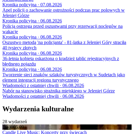
Kronika policyjna · 07.08.2026
Apel policji o zachowanie ostrożności podczas prac polowych w
Jeleniej Górze
Kronika policyjna · 06.08.2026
Policja ostrzega przed oszustwami przy rezerwacji noclegów na
wakacje
Kronika policyjna · 06.08.2026
Oszustwo metodą 'na policjanta' - 81-latka z Jeleniej Góry straciła
40 tysięcy złotych
Kronika policyjna · 06.08.2026
36-letnia kobieta oskarżona o kradzież tablic rejestracyjnych z
błędnego pojazdu
Kronika policyjna · 06.08.2026
Tworzenie sieci znaków szlaków turystycznych w Sudetach jako
element integracji regionu turystycznego
Wiadomości z ostatniej chwili · 06.08.2026
Nabór na stanowisko strażnika miejskiego w Jeleniej Górze
Wiadomości z ostatniej chwili · 06.08.2026
Wydarzenia kulturalne
28 wydarzeń
16:30
05.09
Candle Live Music: Koncerty przy świecach