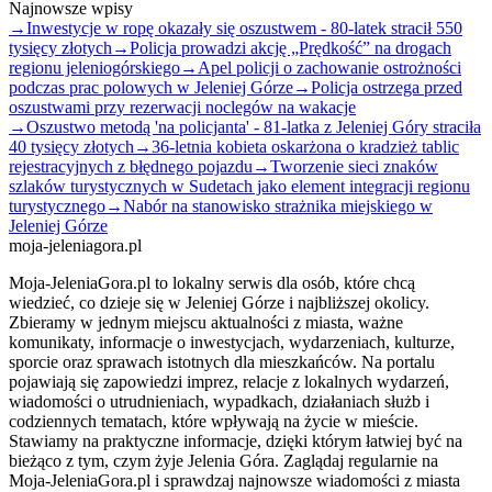
Najnowsze wpisy
→
Inwestycje w ropę okazały się oszustwem - 80-latek stracił 550
tysięcy złotych
→
Policja prowadzi akcję „Prędkość” na drogach
regionu jeleniogórskiego
→
Apel policji o zachowanie ostrożności
podczas prac polowych w Jeleniej Górze
→
Policja ostrzega przed
oszustwami przy rezerwacji noclegów na wakacje
→
Oszustwo metodą 'na policjanta' - 81-latka z Jeleniej Góry straciła
40 tysięcy złotych
→
36-letnia kobieta oskarżona o kradzież tablic
rejestracyjnych z błędnego pojazdu
→
Tworzenie sieci znaków
szlaków turystycznych w Sudetach jako element integracji regionu
turystycznego
→
Nabór na stanowisko strażnika miejskiego w
Jeleniej Górze
moja-jeleniagora.pl
Moja-JeleniaGora.pl to lokalny serwis dla osób, które chcą
wiedzieć, co dzieje się w Jeleniej Górze i najbliższej okolicy.
Zbieramy w jednym miejscu aktualności z miasta, ważne
komunikaty, informacje o inwestycjach, wydarzeniach, kulturze,
sporcie oraz sprawach istotnych dla mieszkańców. Na portalu
pojawiają się zapowiedzi imprez, relacje z lokalnych wydarzeń,
wiadomości o utrudnieniach, wypadkach, działaniach służb i
codziennych tematach, które wpływają na życie w mieście.
Stawiamy na praktyczne informacje, dzięki którym łatwiej być na
bieżąco z tym, czym żyje Jelenia Góra. Zaglądaj regularnie na
Moja-JeleniaGora.pl i sprawdzaj najnowsze wiadomości z miasta