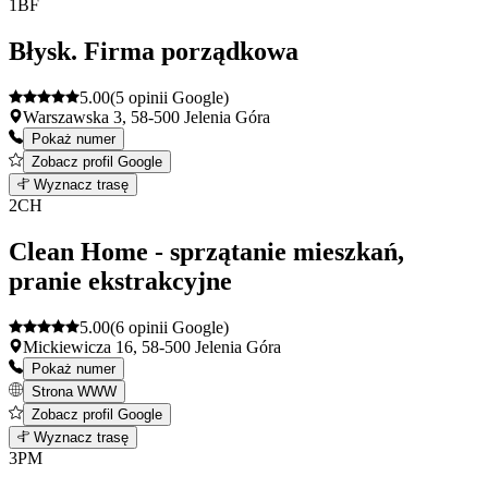
1
BF
Błysk. Firma porządkowa
5.00
(5 opinii Google)
Warszawska 3, 58-500 Jelenia Góra
Pokaż numer
Zobacz profil Google
Leaflet
|
©
OpenStreetMap
1
Wyznacz trasę
+
2
CH
−
Clean Home - sprzątanie mieszkań,
pranie ekstrakcyjne
5.00
(6 opinii Google)
Mickiewicza 16, 58-500 Jelenia Góra
Pokaż numer
Strona WWW
Zobacz profil Google
Leaflet
|
©
OpenStreetMap
2
Wyznacz trasę
+
3
PM