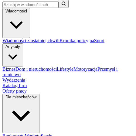
Wiadomości
Wiadomości z ostatniej chwili
Kronika policyjna
Sport
Artykuły
Biznes
Dom i nieruchomości
Lifestyle
Motoryzacja
Przemysł i
rolnictwo
Wydarzenia
Katalog firm
Oferty pracy
Dla mieszkańców
Bankomaty
Markety
Stacje