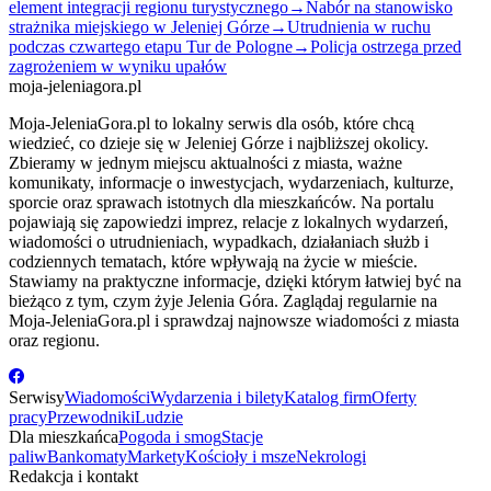
element integracji regionu turystycznego
→
Nabór na stanowisko
strażnika miejskiego w Jeleniej Górze
→
Utrudnienia w ruchu
podczas czwartego etapu Tur de Pologne
→
Policja ostrzega przed
zagrożeniem w wyniku upałów
moja-jeleniagora.pl
Moja-JeleniaGora.pl to lokalny serwis dla osób, które chcą
wiedzieć, co dzieje się w Jeleniej Górze i najbliższej okolicy.
Zbieramy w jednym miejscu aktualności z miasta, ważne
komunikaty, informacje o inwestycjach, wydarzeniach, kulturze,
sporcie oraz sprawach istotnych dla mieszkańców. Na portalu
pojawiają się zapowiedzi imprez, relacje z lokalnych wydarzeń,
wiadomości o utrudnieniach, wypadkach, działaniach służb i
codziennych tematach, które wpływają na życie w mieście.
Stawiamy na praktyczne informacje, dzięki którym łatwiej być na
bieżąco z tym, czym żyje Jelenia Góra. Zaglądaj regularnie na
Moja-JeleniaGora.pl i sprawdzaj najnowsze wiadomości z miasta
oraz regionu.
Serwisy
Wiadomości
Wydarzenia i bilety
Katalog firm
Oferty
pracy
Przewodniki
Ludzie
Dla mieszkańca
Pogoda i smog
Stacje
paliw
Bankomaty
Markety
Kościoły i msze
Nekrologi
Redakcja i kontakt