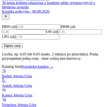
36-letnia kobieta oskarżona o kradzież tablic rejestracyjnych z
błędnego pojazdu
Kronika policyjna · 06.08.2026
PB95 (zł)
PB98 (zł)
ON (zł)
LPG (zł)
Zapisz ceny
Liczba, np. 6,05 lub 6.05 (maks. 2 miejsca po przecinku). Podaj
przynajmniej jedną cenę - dane widzą inni kierowcy.
Katalog firm
Przeglądaj katalog →
Barber Jelenia Góra
Apteki Jelenia Góra
Kantor Jelenia Góra
Notariusz Jelenia Góra