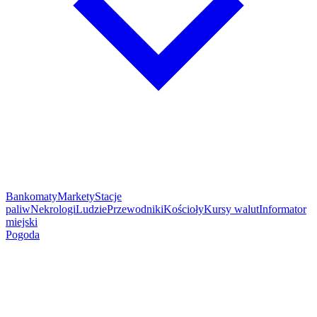
Bankomaty
Markety
Stacje
paliw
Nekrologi
Ludzie
Przewodniki
Kościoły
Kursy walut
Informator
miejski
Pogoda