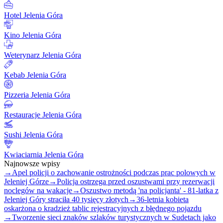
Hotel Jelenia Góra
Kino Jelenia Góra
Weterynarz Jelenia Góra
Kebab Jelenia Góra
Pizzeria Jelenia Góra
Restauracje Jelenia Góra
Sushi Jelenia Góra
Kwiaciarnia Jelenia Góra
Najnowsze wpisy
→
Apel policji o zachowanie ostrożności podczas prac polowych w
Jeleniej Górze
→
Policja ostrzega przed oszustwami przy rezerwacji
noclegów na wakacje
→
Oszustwo metodą 'na policjanta' - 81-latka z
Jeleniej Góry straciła 40 tysięcy złotych
→
36-letnia kobieta
oskarżona o kradzież tablic rejestracyjnych z błędnego pojazdu
→
Tworzenie sieci znaków szlaków turystycznych w Sudetach jako