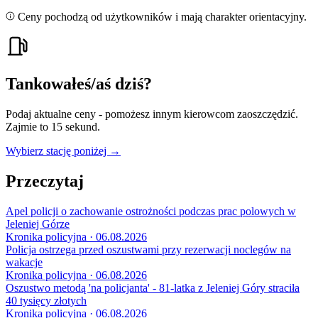
Ceny pochodzą od użytkowników i mają charakter orientacyjny.
Tankowałeś/aś dziś?
Podaj aktualne ceny - pomożesz innym kierowcom zaoszczędzić.
Zajmie to 15 sekund.
Wybierz stację poniżej →
Przeczytaj
Apel policji o zachowanie ostrożności podczas prac polowych w
Jeleniej Górze
Kronika policyjna · 06.08.2026
Policja ostrzega przed oszustwami przy rezerwacji noclegów na
wakacje
Kronika policyjna · 06.08.2026
Oszustwo metodą 'na policjanta' - 81-latka z Jeleniej Góry straciła
40 tysięcy złotych
Kronika policyjna · 06.08.2026