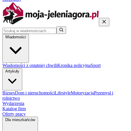
Wiadomości
Wiadomości z ostatniej chwili
Kronika policyjna
Sport
Artykuły
Biznes
Dom i nieruchomości
Lifestyle
Motoryzacja
Przemysł i
rolnictwo
Wydarzenia
Katalog firm
Oferty pracy
Dla mieszkańców