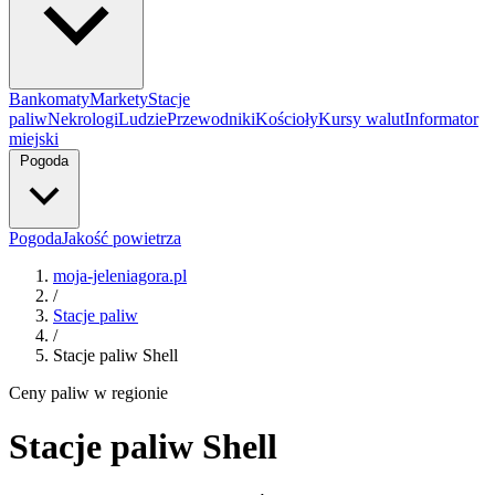
Bankomaty
Markety
Stacje
paliw
Nekrologi
Ludzie
Przewodniki
Kościoły
Kursy walut
Informator
miejski
Pogoda
Pogoda
Jakość powietrza
moja-jeleniagora.pl
/
Stacje paliw
/
Stacje paliw Shell
Ceny paliw w regionie
Stacje paliw Shell