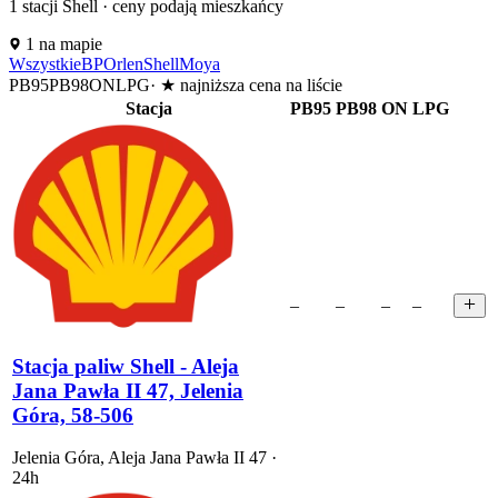
1
stacji Shell · ceny podają mieszkańcy
Leaflet
|
©
OpenStreetMap
SH
1 na mapie
+
Wszystkie
BP
Orlen
Shell
Moya
PB95
PB98
ON
LPG
·
★
najniższa cena na liście
−
Stacja
PB95
PB98
ON
LPG
–
–
–
–
Stacja paliw Shell - Aleja
Jana Pawła II 47, Jelenia
Góra, 58-506
Jelenia Góra
,
Aleja Jana Pawła II 47
·
24h