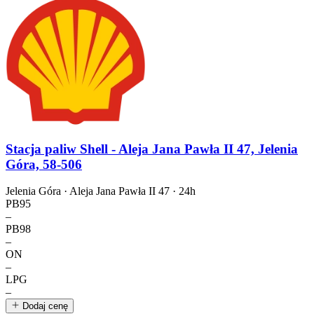
Stacja paliw Shell - Aleja Jana Pawła II 47, Jelenia
Góra, 58-506
Jelenia Góra · Aleja Jana Pawła II 47 ·
24h
PB95
–
PB98
–
ON
–
LPG
–
Dodaj cenę