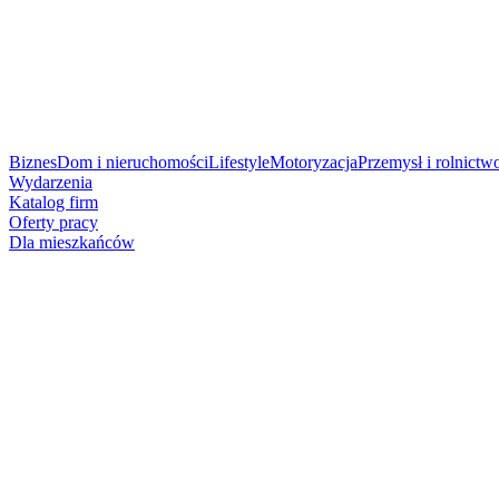
Biznes
Dom i nieruchomości
Lifestyle
Motoryzacja
Przemysł i rolnictw
Wydarzenia
Katalog firm
Oferty pracy
Dla mieszkańców