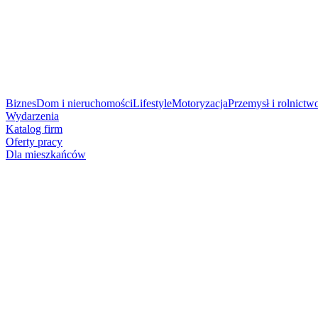
Biznes
Dom i nieruchomości
Lifestyle
Motoryzacja
Przemysł i rolnictw
Wydarzenia
Katalog firm
Oferty pracy
Dla mieszkańców