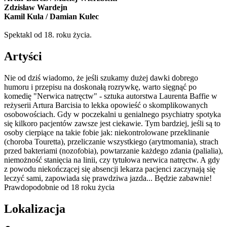
Zdzisław Wardejn
Kamil Kula / Damian Kulec
Spektakl od 18. roku życia.
Artyści
Nie od dziś wiadomo, że jeśli szukamy dużej dawki dobrego
humoru i przepisu na doskonałą rozrywkę, warto sięgnąć po
komedię "Nerwica natręctw" - sztuka autorstwa Laurenta Baffie w
reżyserii Artura Barcisia to lekka opowieść o skomplikowanych
osobowościach. Gdy w poczekalni u genialnego psychiatry spotyka
się kilkoro pacjentów zawsze jest ciekawie. Tym bardziej, jeśli są to
osoby cierpiące na takie fobie jak: niekontrolowane przeklinanie
(choroba Touretta), przeliczanie wszystkiego (arytmomania), strach
przed bakteriami (nozofobia), powtarzanie każdego zdania (palialia),
niemożność stanięcia na linii, czy tytułowa nerwica natręctw. A gdy
z powodu niekończącej się absencji lekarza pacjenci zaczynają się
leczyć sami, zapowiada się prawdziwa jazda... Będzie zabawnie!
Prawdopodobnie od 18 roku życia
Lokalizacja