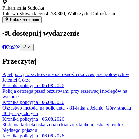
Filharmonia Sudecka
Juliusza Słowackiego 4, 58-300, Wałbrzych, Dolnośląskie
Pokaż na mapie
Udostępnij wydarzenie
Przeczytaj
Apel policji o zachowanie ostrożności podczas prac polowych w
Jeleniej Górze
Kronika policyjna · 06.08.2026
Policja ostrzega przed oszustwami przy rezerwacji noclegów na
wakacje
Kronika policyjna · 06.08.2026
Oszustwo metodą 'na policjanta' - 81-latka z Jeleniej Góry straciła
40 tysięcy złotych
Kronika policyjna · 06.08.2026
36-letnia kobieta oskarżona o kradzież tablic rejestracyjnych z
błędnego pojazdu
Kronika policyjna · 06.08.2026