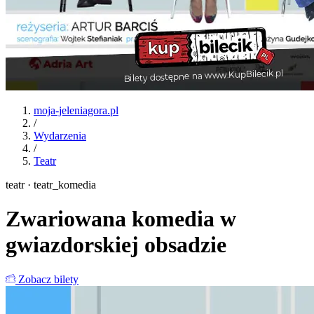
moja-jeleniagora.pl
/
Wydarzenia
/
Teatr
teatr · teatr_komedia
Zwariowana komedia w
gwiazdorskiej obsadzie
Zobacz bilety