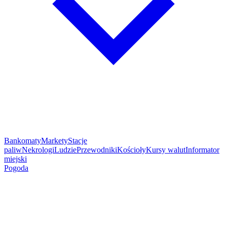
Bankomaty
Markety
Stacje
paliw
Nekrologi
Ludzie
Przewodniki
Kościoły
Kursy walut
Informator
miejski
Pogoda