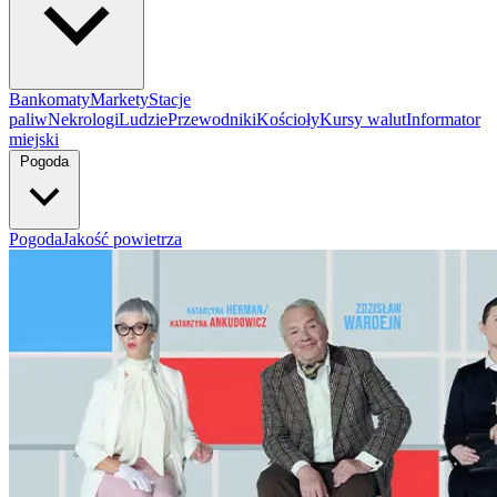
Bankomaty
Markety
Stacje
paliw
Nekrologi
Ludzie
Przewodniki
Kościoły
Kursy walut
Informator
miejski
Pogoda
Pogoda
Jakość powietrza