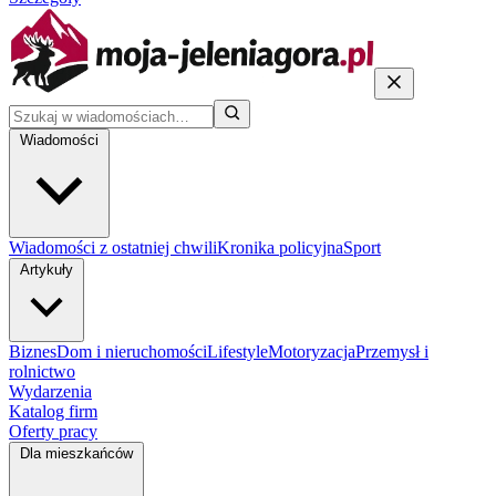
Wiadomości
Wiadomości z ostatniej chwili
Kronika policyjna
Sport
Artykuły
Biznes
Dom i nieruchomości
Lifestyle
Motoryzacja
Przemysł i
rolnictwo
Wydarzenia
Katalog firm
Oferty pracy
Dla mieszkańców