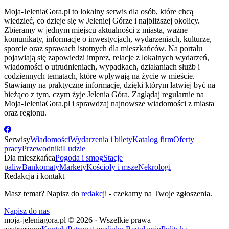
Moja-JeleniaGora.pl to lokalny serwis dla osób, które chcą
wiedzieć, co dzieje się w Jeleniej Górze i najbliższej okolicy.
Zbieramy w jednym miejscu aktualności z miasta, ważne
komunikaty, informacje o inwestycjach, wydarzeniach, kulturze,
sporcie oraz sprawach istotnych dla mieszkańców. Na portalu
pojawiają się zapowiedzi imprez, relacje z lokalnych wydarzeń,
wiadomości o utrudnieniach, wypadkach, działaniach służb i
codziennych tematach, które wpływają na życie w mieście.
Stawiamy na praktyczne informacje, dzięki którym łatwiej być na
bieżąco z tym, czym żyje Jelenia Góra. Zaglądaj regularnie na
Moja-JeleniaGora.pl i sprawdzaj najnowsze wiadomości z miasta
oraz regionu.
Serwisy
Wiadomości
Wydarzenia i bilety
Katalog firm
Oferty
pracy
Przewodniki
Ludzie
Dla mieszkańca
Pogoda i smog
Stacje
paliw
Bankomaty
Markety
Kościoły i msze
Nekrologi
Redakcja i kontakt
Masz temat? Napisz do
redakcji
- czekamy na Twoje zgłoszenia.
Napisz do nas
moja-jeleniagora.pl © 2026 · Wszelkie prawa