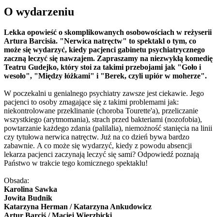
O wydarzeniu
Lekka opowieść o skomplikowanych osobowościach w reżyserii
Artura Barcisia. "Nerwica natręctw" to spektakl o tym, co
może się wydarzyć, kiedy pacjenci gabinetu psychiatrycznego
zaczną leczyć się nawzajem. Zapraszamy na niezwykłą komedię
Teatru Gudejko, który stoi za takimi przebojami jak "Goło i
wesoło", "Między łóżkami" i "Berek, czyli upiór w moherze".
W poczekalni u genialnego psychiatry zawsze jest ciekawie. Jego
pacjenci to osoby zmagające się z takimi problemami jak:
niekontrolowane przeklinanie (choroba Tourette'a), przeliczanie
wszystkiego (arytmomania), strach przed bakteriami (nozofobia),
powtarzanie każdego zdania (palilalia), niemożność stanięcia na linii
czy tytułowa nerwica natręctw. Już na co dzień bywa bardzo
zabawnie. A co może się wydarzyć, kiedy z powodu absencji
lekarza pacjenci zaczynają leczyć się sami? Odpowiedź poznają
Państwo w trakcie tego komicznego spektaklu!
Obsada:
Karolina Sawka
Jowita Budnik
Katarzyna Herman / Katarzyna Ankudowicz
Artur Barciś / Maciej Wierzbicki