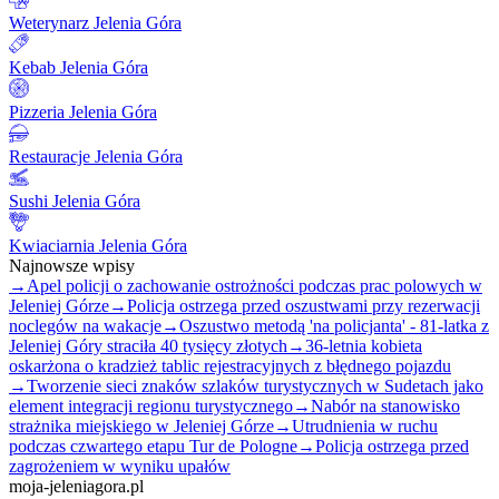
Weterynarz Jelenia Góra
Kebab Jelenia Góra
Pizzeria Jelenia Góra
Restauracje Jelenia Góra
Sushi Jelenia Góra
Kwiaciarnia Jelenia Góra
Najnowsze wpisy
→
Apel policji o zachowanie ostrożności podczas prac polowych w
Jeleniej Górze
→
Policja ostrzega przed oszustwami przy rezerwacji
noclegów na wakacje
→
Oszustwo metodą 'na policjanta' - 81-latka z
Jeleniej Góry straciła 40 tysięcy złotych
→
36-letnia kobieta
oskarżona o kradzież tablic rejestracyjnych z błędnego pojazdu
→
Tworzenie sieci znaków szlaków turystycznych w Sudetach jako
element integracji regionu turystycznego
→
Nabór na stanowisko
strażnika miejskiego w Jeleniej Górze
→
Utrudnienia w ruchu
podczas czwartego etapu Tur de Pologne
→
Policja ostrzega przed
zagrożeniem w wyniku upałów
moja-jeleniagora.pl