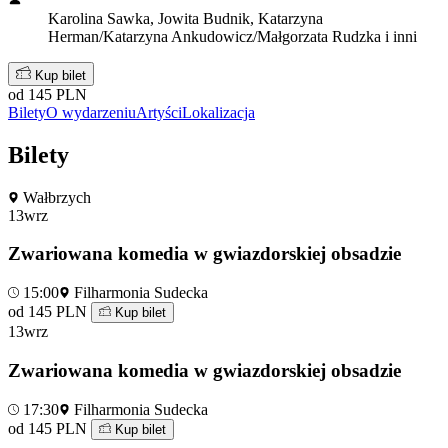
Karolina Sawka, Jowita Budnik, Katarzyna
Herman/Katarzyna Ankudowicz/Małgorzata Rudzka i inni
Kup bilet
od 145 PLN
Bilety
O wydarzeniu
Artyści
Lokalizacja
Bilety
Wałbrzych
13
wrz
Zwariowana komedia w gwiazdorskiej obsadzie
15:00
Filharmonia Sudecka
od 145 PLN
Kup bilet
13
wrz
Zwariowana komedia w gwiazdorskiej obsadzie
17:30
Filharmonia Sudecka
od 145 PLN
Kup bilet