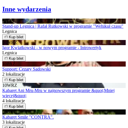
Inne wydarzenia
20
LIS
Stand-up Legnica | Rafał Rutkowski w programie "Wehikuł czasu"
Legnica
Kup bilet
04
WRZ
Igor Kwiatkowski - w nowym programie - Introwertyk
Legnica
Kup bilet
10
PAŹ
Support: Cezary Sadowski
2 lokalizacje
Kup bilet
10
WRZ
Kabaret Ani Mru-Mru w najnowszym programie &quot;Mniej
więcej&quot;
4 lokalizacje
Kup bilet
06
GRU
Kabaret Smile "CONTRA".
3 lokalizacje
Kup bilet