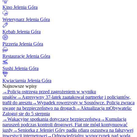
Kino Jelenia Góra
Weterynarz Jelenia Góra
Kebab Jelenia Góra
Pizzeria Jelenia Góra
Restauracje Jelenia Góra
Sushi Jelenia Góra
Kwiaciarnia Jelenia Góra
Najnowsze wpisy
→
Policja ostrzega przed zagrożeniem w wyniku
upałów
→
Agresywny 37-latek zaatakował partnerkę i policjantów,
trafił do aresztu
→
Wypadek rowerzysty w Sosnówce. Policja zwraca
uwagę na bezpieczeństwo na drogach
→
Aktualizacja mObywatela:
Zaloguj się do 5 sierpnia
→
Wakacyjne spotkania dotyczące bezpieczeństwa
→
Kumulacja
naruszeń podczas kontroli drogowej. Fiat nie mógł kontynuować
jazdy
→
Seniorka z Jeleniej Góry padła ofiarą oszustwa na fałszywej
inwestycji internetowej
→
Odpowiedzialny wypoczynek nad wodą