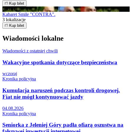
Kup bilet
06
GRU
Kabaret Smile "CONTRA".
3 lokalizacje
Kup bilet
Wiadomości lokalne
Wiadomości z ostatniej chwili
Wakacyjne spotkania dotyczące bezpieczeństwa
wczoraj
Kronika policyjna
Kumulacja naruszeń podczas kontroli drogowej.
Fiat nie mógł kontynuować jazdy
04.08.2026
Kronika policyjna
Seniorka z Jeleniej Góry padła ofiarą oszustwa na
fałszywej inwestycji internetowej