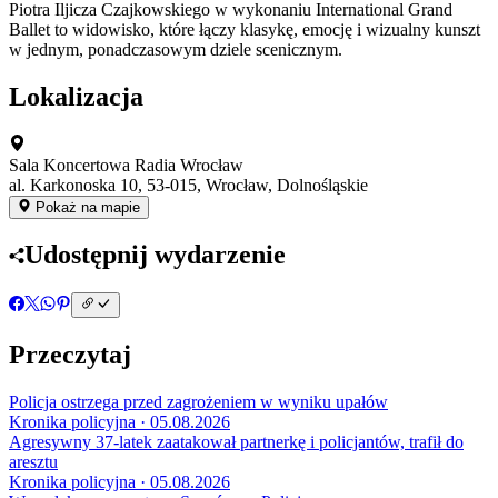
Piotra Iljicza Czajkowskiego w wykonaniu International Grand
Ballet to widowisko, które łączy klasykę, emocję i wizualny kunszt
w jednym, ponadczasowym dziele scenicznym.
Lokalizacja
Sala Koncertowa Radia Wrocław
al. Karkonoska 10, 53-015, Wrocław, Dolnośląskie
Pokaż na mapie
Udostępnij wydarzenie
Przeczytaj
Policja ostrzega przed zagrożeniem w wyniku upałów
Kronika policyjna · 05.08.2026
Agresywny 37-latek zaatakował partnerkę i policjantów, trafił do
aresztu
Kronika policyjna · 05.08.2026