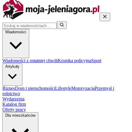
Wiadomości
Wiadomości z ostatniej chwili
Kronika policyjna
Sport
Artykuły
Biznes
Dom i nieruchomości
Lifestyle
Motoryzacja
Przemysł i
rolnictwo
Wydarzenia
Katalog firm
Oferty pracy
Dla mieszkańców