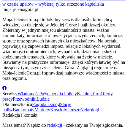
w czasie upałów – wybieraj tylko strzeżone kąpieliska
moja-jeleniagora.pl
Moja-JeleniaGora.pl to lokalny serwis dla osób, które chcą
wiedzieć, co dzieje się w Jeleniej Górze i najbliższej okolicy.
Zbieramy w jednym miejscu aktualności z miasta, ważne
komunikaty, informacje o inwestycjach, wydarzeniach, kulturze,
sporcie oraz sprawach istotnych dla mieszkańców. Na portalu
pojawiają się zapowiedzi imprez, relacje z lokalnych wydarzeń,
wiadomości o utrudnieniach, wypadkach, działaniach służb i
codziennych tematach, które wpływają na życie w mieście.
Stawiamy na praktyczne informacje, dzięki którym łatwiej być na
bieżąco z tym, czym żyje Jelenia Góra. Zaglądaj regularnie na
Moja-JeleniaGora.pl i sprawdzaj najnowsze wiadomości z miasta
oraz regionu.
Serwisy
Wiadomości
Wydarzenia i bilety
Katalog firm
Oferty
pracy
Przewodniki
Ludzie
Dla mieszkańca
Pogoda i smog
Stacje
paliw
Bankomaty
Markety
Kościoły i msze
Nekrologi
Redakcja i kontakt
Masz temat? Napisz do
redakcji
- czekamy na Twoje zgłoszenia.