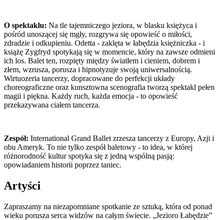
O spektaklu:
Na tle tajemniczego jeziora, w blasku księżyca i
pośród unoszącej się mgły, rozgrywa się opowieść o miłości,
zdradzie i odkupieniu. Odetta - zaklęta w łabędzia księżniczka - i
książę Zygfryd spotykają się w momencie, który na zawsze odmieni
ich los. Balet ten, rozpięty między światłem i cieniem, dobrem i
złem, wzrusza, porusza i hipnotyzuje swoją uniwersalnością.
Wirtuozeria tancerzy, dopracowane do perfekcji układy
choreograficzne oraz kunsztowna scenografia tworzą spektakl pełen
magii i piękna. Każdy ruch, każda emocja - to opowieść
przekazywana ciałem tancerza.
Zespół:
International Grand Ballet zrzesza tancerzy z Europy, Azji i
obu Ameryk. To nie tylko zespół baletowy - to idea, w której
różnorodność kultur spotyka się z jedną wspólną pasją:
opowiadaniem historii poprzez taniec.
Artyści
Zapraszamy na niezapomniane spotkanie ze sztuką, która od ponad
wieku porusza serca widzów na całym świecie. „Jezioro Łabędzie”