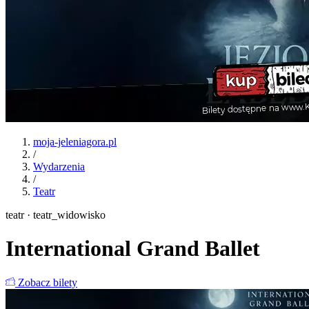
moja-jeleniagora.pl
/
Wydarzenia
/
Teatr
teatr · teatr_widowisko
International Grand Ballet
Zobacz bilety