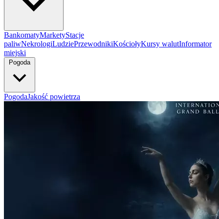
Bankomaty
Markety
Stacje
paliw
Nekrologi
Ludzie
Przewodniki
Kościoły
Kursy walut
Informator
miejski
Pogoda
Pogoda
Jakość powietrza