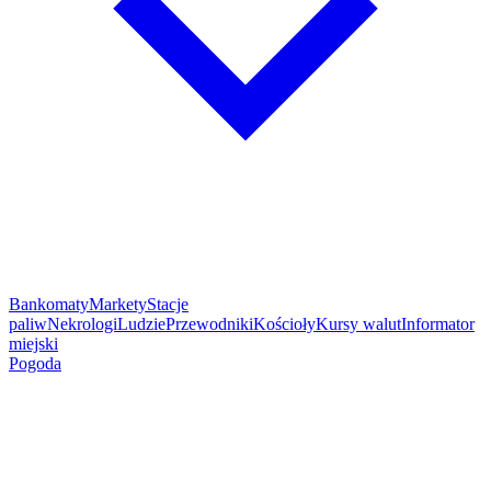
Bankomaty
Markety
Stacje
paliw
Nekrologi
Ludzie
Przewodniki
Kościoły
Kursy walut
Informator
miejski
Pogoda