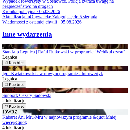
Wypadek rowerzysty w Sosnówce. Policja zwraca uwagę na
bezpieczeństwo na drogach
Kronika policyjna · 05.08.2026
Aktualizacja mObywatela: Zaloguj się do 5 sierpnia
Wiadomości z ostatniej chwili · 05.08.2026
Inne wydarzenia
20
LIS
Stand-up Legnica | Rafał Rutkowski w programie "Wehikuł czasu"
Legnica
Kup bilet
04
WRZ
Igor Kwiatkowski - w nowym programie - Introwertyk
Legnica
Kup bilet
10
PAŹ
Support: Cezary Sadowski
2 lokalizacje
Kup bilet
10
WRZ
Kabaret Ani Mru-Mru w najnowszym programie &quot;Mniej
więcej&quot;
4 lokalizacje