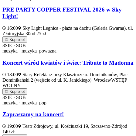
PRE PARTY COPPER FESTIVAL 2026 w Sky
Light!
16:00
Sky Light Legnica - plaża na dachu (Galeria Gwarna), ul.
Złotoryjska 30
od 25 zł
Kup bilet
8
SIE · SOB
muzyka · muzyka_powazna
Koncert wśród kwiatów i świec: Tribute to Madonna
18:00
Stary Refektarz przy Klasztorze o. Dominikanów, Plac
Dominikański 2 (wejście od ul. K. Janickiego), Wrocław
WSTĘP
WOLNY
Kup bilet
8
SIE · SOB
muzyka · muzyka_pop
Zapraszamy na koncert!
19:00
Teatr Zdrojowy, ul. Kościuszki 19, Szczawno-Zdrój
od
140 zł