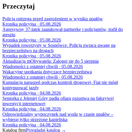
Przeczytaj
Policja ostrzega przed zagrożeniem w wyniku upałów
Kronika policyjna · 05.08.2026
Agresywny 37-latek zaatakował partnerkę i policjantów, trafił do
aresztu
Kronika policyjna · 05.08.2026
Wypadek rowerzysty w Sosnówce. Policja zwraca uwagę na
bezpieczeństwo na drogach
Kronika policyjna · 05.08.2026
Aktualizacja mObywatela: Zaloguj się do 5 sierpnia
Wiadomości z ostatniej chwili · 05.08.2026
Wakacyjne spotkania dotyczące bezpieczeństwa
Wiadomości z ostatniej chwili · 05.08.2026
Kumulacja naruszeń podczas kontroli drogowej. Fiat nie mógł
kontynuować jazdy
Kronika policyjna · 04.08.2026
Seniorka z Jeleniej Góry padła ofiarą oszustwa na fałszywej
inwestycji internetowej
Kronika policyjna · 04.08.2026
Odpowiedzialny wypoczynek nad wodą w czasie upałów –
wybieraj tylko strzeżone kąpieliska
Kronika policyjna · 04.08.2026
Katalog firm
Przeglądaj katalog →