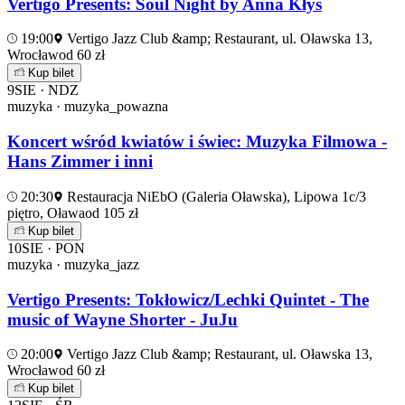
Vertigo Presents: Soul Night by Anna Kłys
19:00
Vertigo Jazz Club &amp; Restaurant, ul. Oławska 13,
Wrocław
od 60 zł
Kup bilet
9
SIE · NDZ
muzyka · muzyka_powazna
Koncert wśród kwiatów i świec: Muzyka Filmowa -
Hans Zimmer i inni
20:30
Restauracja NiEbO (Galeria Oławska), Lipowa 1c/3
piętro, Oława
od 105 zł
Kup bilet
10
SIE · PON
muzyka · muzyka_jazz
Vertigo Presents: Tokłowicz/Lechki Quintet - The
music of Wayne Shorter - JuJu
20:00
Vertigo Jazz Club &amp; Restaurant, ul. Oławska 13,
Wrocław
od 60 zł
Kup bilet