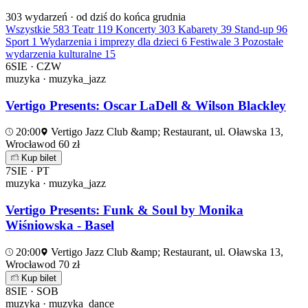
303
wydarzeń · od dziś do końca grudnia
Wszystkie
583
Teatr
119
Koncerty
303
Kabarety
39
Stand-up
96
Sport
1
Wydarzenia i imprezy dla dzieci
6
Festiwale
3
Pozostałe
wydarzenia kulturalne
15
6
SIE · CZW
muzyka · muzyka_jazz
Vertigo Presents: Oscar LaDell & Wilson Blackley
20:00
Vertigo Jazz Club &amp; Restaurant, ul. Oławska 13,
Wrocław
od 60 zł
Kup bilet
7
SIE · PT
muzyka · muzyka_jazz
Vertigo Presents: Funk & Soul by Monika
Wiśniowska - Basel
20:00
Vertigo Jazz Club &amp; Restaurant, ul. Oławska 13,
Wrocław
od 70 zł
Kup bilet
8
SIE · SOB
muzyka · muzyka_dance