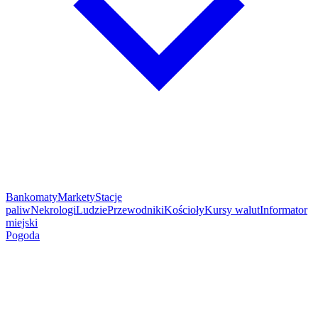
Bankomaty
Markety
Stacje
paliw
Nekrologi
Ludzie
Przewodniki
Kościoły
Kursy walut
Informator
miejski
Pogoda