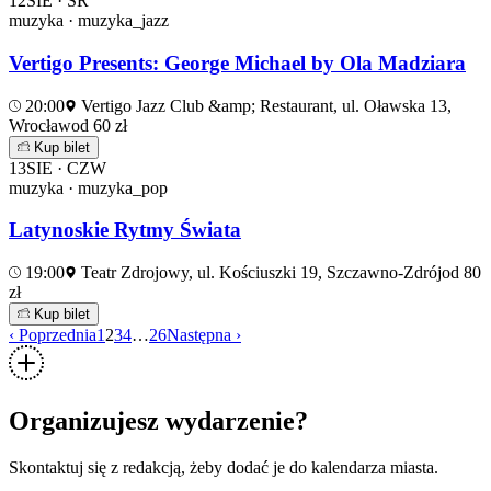
12
SIE · ŚR
muzyka · muzyka_jazz
Vertigo Presents: George Michael by Ola Madziara
20:00
Vertigo Jazz Club &amp; Restaurant, ul. Oławska 13,
Wrocław
od 60 zł
Kup bilet
13
SIE · CZW
muzyka · muzyka_pop
Latynoskie Rytmy Świata
19:00
Teatr Zdrojowy, ul. Kościuszki 19, Szczawno-Zdrój
od 80
zł
Kup bilet
‹ Poprzednia
1
2
3
4
…
26
Następna ›
Organizujesz wydarzenie?
Skontaktuj się z redakcją, żeby dodać je do kalendarza miasta.