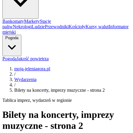
Bankomaty
Markety
Stacje
paliw
Nekrologi
Ludzie
Przewodniki
Kościoły
Kursy walut
Informator
miejski
Pogoda
Pogoda
Jakość powietrza
moja-jeleniagora.pl
/
Wydarzenia
/
Bilety na koncerty, imprezy muzyczne - strona 2
Tablica imprez, wydarzeń w regionie
Bilety na koncerty, imprezy
muzyczne - strona 2