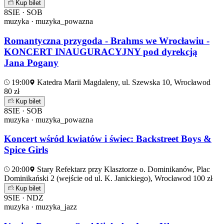
Kup bilet
8
SIE · SOB
muzyka · muzyka_powazna
Romantyczna przygoda - Brahms we Wrocławiu -
KONCERT INAUGURACYJNY pod dyrekcją
Jana Pogany
19:00
Katedra Marii Magdaleny, ul. Szewska 10, Wrocław
od
80 zł
Kup bilet
8
SIE · SOB
muzyka · muzyka_powazna
Koncert wśród kwiatów i świec: Backstreet Boys &
Spice Girls
20:00
Stary Refektarz przy Klasztorze o. Dominikanów, Plac
Dominikański 2 (wejście od ul. K. Janickiego), Wrocław
od 100 zł
Kup bilet
9
SIE · NDZ
muzyka · muzyka_jazz