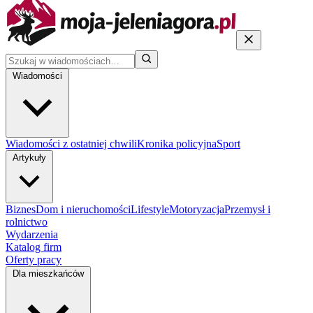
Wiadomości
Wiadomości z ostatniej chwili
Kronika policyjna
Sport
Artykuły
Biznes
Dom i nieruchomości
Lifestyle
Motoryzacja
Przemysł i
rolnictwo
Wydarzenia
Katalog firm
Oferty pracy
Dla mieszkańców