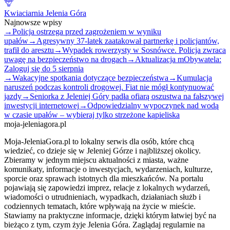
Kwiaciarnia Jelenia Góra
Najnowsze wpisy
→
Policja ostrzega przed zagrożeniem w wyniku
upałów
→
Agresywny 37-latek zaatakował partnerkę i policjantów,
trafił do aresztu
→
Wypadek rowerzysty w Sosnówce. Policja zwraca
uwagę na bezpieczeństwo na drogach
→
Aktualizacja mObywatela:
Zaloguj się do 5 sierpnia
→
Wakacyjne spotkania dotyczące bezpieczeństwa
→
Kumulacja
naruszeń podczas kontroli drogowej. Fiat nie mógł kontynuować
jazdy
→
Seniorka z Jeleniej Góry padła ofiarą oszustwa na fałszywej
inwestycji internetowej
→
Odpowiedzialny wypoczynek nad wodą
w czasie upałów – wybieraj tylko strzeżone kąpieliska
moja-jeleniagora.pl
Moja-JeleniaGora.pl to lokalny serwis dla osób, które chcą
wiedzieć, co dzieje się w Jeleniej Górze i najbliższej okolicy.
Zbieramy w jednym miejscu aktualności z miasta, ważne
komunikaty, informacje o inwestycjach, wydarzeniach, kulturze,
sporcie oraz sprawach istotnych dla mieszkańców. Na portalu
pojawiają się zapowiedzi imprez, relacje z lokalnych wydarzeń,
wiadomości o utrudnieniach, wypadkach, działaniach służb i
codziennych tematach, które wpływają na życie w mieście.
Stawiamy na praktyczne informacje, dzięki którym łatwiej być na
bieżąco z tym, czym żyje Jelenia Góra. Zaglądaj regularnie na