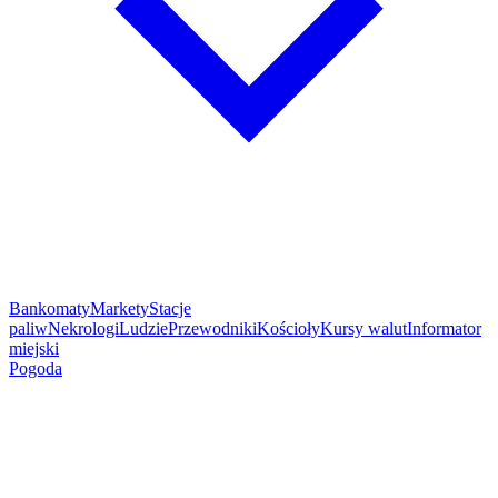
Bankomaty
Markety
Stacje
paliw
Nekrologi
Ludzie
Przewodniki
Kościoły
Kursy walut
Informator
miejski
Pogoda