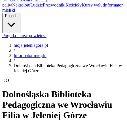
paliw
Nekrologi
Ludzie
Przewodniki
Kościoły
Kursy walut
Informator
miejski
Pogoda
Pogoda
Jakość powietrza
moja-jeleniagora.pl
/
Informator miejski
/
Dolnośląska Biblioteka Pedagogiczna we Wrocławiu Filia w
Jeleniej Górze
DO
Dolnośląska Biblioteka
Pedagogiczna we Wrocławiu
Filia w Jeleniej Górze