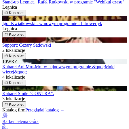
Stand-up Legnica | Rafał Rutkowski w programie "Wehikuł czasu"
Legnica
Kup bilet
04
WRZ
Igor Kwiatkowski - w nowym programie - Introwertyk
Legnica
Kup bilet
10
PAŹ
Support: Cezary Sadowski
2 lokalizacje
Kup bilet
10
WRZ
Kabaret Ani Mru-Mru w najnowszym programie &quot;Mniej
więcej&quot;
4 lokalizacje
Kup bilet
06
GRU
Kabaret Smile "CONTRA".
3 lokalizacje
Kup bilet
Katalog firm
Przeglądaj katalog →
Barber Jelenia Góra