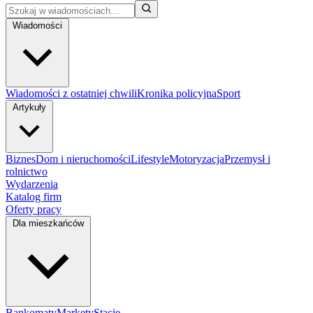
Wiadomości
Wiadomości z ostatniej chwili
Kronika policyjna
Sport
Artykuły
Biznes
Dom i nieruchomości
Lifestyle
Motoryzacja
Przemysł i
rolnictwo
Wydarzenia
Katalog firm
Oferty pracy
Dla mieszkańców
Bankomaty
Markety
Stacje