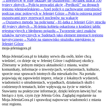
→
Inwestycje w ropę okazały się oszustwem - 80-latek stracił 550
tysięcy złotych
→
Policja prowadzi akcję „Prędkość” na drogach
regionu jeleniogórskiego
→
Apel policji o zachowanie ostrożności
podczas prac polowych w Jeleniej Górze
→
Policja ostrzega przed
oszustwami przy rezerwacji noclegów na wakacje
→
Oszustwo metodą 'na policjanta' - 81-latka z Jeleniej Góry straciła
40 tysięcy złotych
→
36-letnia kobieta oskarżona o kradzież tablic
rejestracyjnych z błędnego pojazdu
→
Tworzenie sieci znaków
szlaków turystycznych w Sudetach jako element integracji regionu
turystycznego
→
Nabór na stanowisko strażnika miejskiego w
Jeleniej Górze
moja-jeleniagora.pl
Moja-JeleniaGora.pl to lokalny serwis dla osób, które chcą
wiedzieć, co dzieje się w Jeleniej Górze i najbliższej okolicy.
Zbieramy w jednym miejscu aktualności z miasta, ważne
komunikaty, informacje o inwestycjach, wydarzeniach, kulturze,
sporcie oraz sprawach istotnych dla mieszkańców. Na portalu
pojawiają się zapowiedzi imprez, relacje z lokalnych wydarzeń,
wiadomości o utrudnieniach, wypadkach, działaniach służb i
codziennych tematach, które wpływają na życie w mieście.
Stawiamy na praktyczne informacje, dzięki którym łatwiej być na
bieżąco z tym, czym żyje Jelenia Góra. Zaglądaj regularnie na
Moja-JeleniaGora.pl i sprawdzaj najnowsze wiadomości z miasta
oraz regionu.