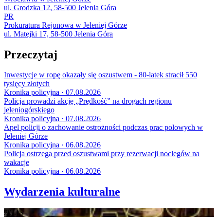
ul. Grodzka 12, 58-500 Jelenia Góra
PR
Prokuratura Rejonowa w Jeleniej Górze
ul. Matejki 17, 58-500 Jelenia Góra
Przeczytaj
Inwestycje w ropę okazały się oszustwem - 80-latek stracił 550
tysięcy złotych
Kronika policyjna · 07.08.2026
Policja prowadzi akcję „Prędkość” na drogach regionu
jeleniogórskiego
Kronika policyjna · 07.08.2026
Apel policji o zachowanie ostrożności podczas prac polowych w
Jeleniej Górze
Kronika policyjna · 06.08.2026
Policja ostrzega przed oszustwami przy rezerwacji noclegów na
wakacje
Kronika policyjna · 06.08.2026
Wydarzenia kulturalne
20
LIS