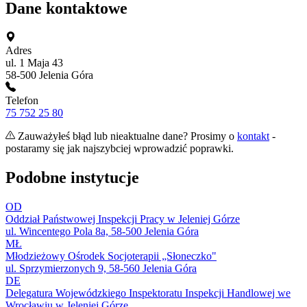
Dane kontaktowe
Adres
ul. 1 Maja 43
58-500 Jelenia Góra
Telefon
75 752 25 80
Zauważyłeś błąd lub nieaktualne dane? Prosimy o
kontakt
-
postaramy się jak najszybciej wprowadzić poprawki.
Podobne instytucje
OD
Oddział Państwowej Inspekcji Pracy w Jeleniej Górze
ul. Wincentego Pola 8a, 58-500 Jelenia Góra
MŁ
Młodzieżowy Ośrodek Socjoterapii „Słoneczko"
ul. Sprzymierzonych 9, 58-560 Jelenia Góra
DE
Delegatura Wojewódzkiego Inspektoratu Inspekcji Handlowej we
Wrocławiu w Jeleniej Górze