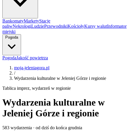
Bankomaty
Markety
Stacje
paliw
Nekrologi
Ludzie
Przewodniki
Kościoły
Kursy walut
Informator
miejski
Pogoda
Pogoda
Jakość powietrza
moja-jeleniagora.pl
/
Wydarzenia kulturalne w Jeleniej Górze i regionie
Tablica imprez, wydarzeń w regionie
Wydarzenia kulturalne w
Jeleniej Górze i regionie
583
wydarzenia · od dziś do końca grudnia