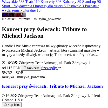
Wszystkie
583
Teatr
119
Koncerty
303
Kabarety
39
Stand-up
96
Sport
1
Wydarzenia i imprezy dla dzieci
6
Festiwale
3
Pozostałe
wydarzenia kulturalne
15
5
WRZ
Polecane
Na afiszu
· muzyka · muzyka_powazna
Koncert przy świecach: Tribute to
Michael Jackson
Candle Live Music zaprasza na wyjątkowy wieczór inspirowany
twórczością Michael Jackson - artysty, który zmieniał muzykę w
magię, a każdy dźwięk w emocję. To koncert, w którym klas…
16:30
Zdrojowy Teatr Animacji, ul. Park Zdrojowy 1
od 115 PLN
Szczegóły
Kup bilet
5
WRZ · SOB
muzyka · muzyka_powazna
Koncert przy świecach: Tribute to Michael Jackson
16:30
Zdrojowy Teatr Animacji, ul. Park Zdrojowy 1, Jelenia
Góra
od 115 zł
Kup bilet