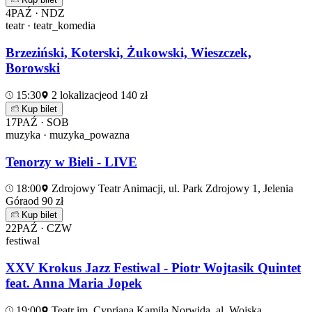
4
PAŹ · NDZ
teatr · teatr_komedia
Brzeziński, Koterski, Żukowski, Wieszczek,
Borowski
15:30
2 lokalizacje
od 140 zł
Kup bilet
17
PAŹ · SOB
muzyka · muzyka_powazna
Tenorzy w Bieli - LIVE
18:00
Zdrojowy Teatr Animacji, ul. Park Zdrojowy 1, Jelenia
Góra
od 90 zł
Kup bilet
22
PAŹ · CZW
festiwal
XXV Krokus Jazz Festiwal - Piotr Wojtasik Quintet
feat. Anna Maria Jopek
19:00
Teatr im. Cypriana Kamila Norwida, al. Wojska