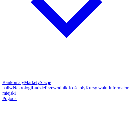
Bankomaty
Markety
Stacje
paliw
Nekrologi
Ludzie
Przewodniki
Kościoły
Kursy walut
Informator
miejski
Pogoda