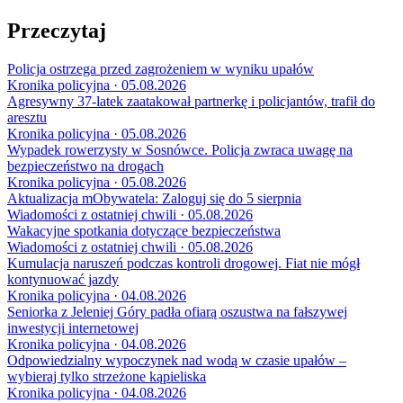
Przeczytaj
Policja ostrzega przed zagrożeniem w wyniku upałów
Kronika policyjna · 05.08.2026
Agresywny 37-latek zaatakował partnerkę i policjantów, trafił do
aresztu
Kronika policyjna · 05.08.2026
Wypadek rowerzysty w Sosnówce. Policja zwraca uwagę na
bezpieczeństwo na drogach
Kronika policyjna · 05.08.2026
Aktualizacja mObywatela: Zaloguj się do 5 sierpnia
Wiadomości z ostatniej chwili · 05.08.2026
Wakacyjne spotkania dotyczące bezpieczeństwa
Wiadomości z ostatniej chwili · 05.08.2026
Kumulacja naruszeń podczas kontroli drogowej. Fiat nie mógł
kontynuować jazdy
Kronika policyjna · 04.08.2026
Seniorka z Jeleniej Góry padła ofiarą oszustwa na fałszywej
inwestycji internetowej
Kronika policyjna · 04.08.2026
Odpowiedzialny wypoczynek nad wodą w czasie upałów –
wybieraj tylko strzeżone kąpieliska
Kronika policyjna · 04.08.2026