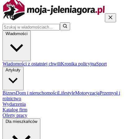
Wiadomości
Wiadomości z ostatniej chwili
Kronika policyjna
Sport
Artykuły
Biznes
Dom i nieruchomości
Lifestyle
Motoryzacja
Przemysł i
rolnictwo
Wydarzenia
Katalog firm
Oferty pracy
Dla mieszkańców