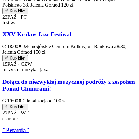
Polskiego 38, Jelenia Góra
od 120 zł
Kup bilet
23
PAŹ · PT
festiwal
XXV Krokus Jazz Festiwal
18:00
Jeleniogórskie Centrum Kultury, ul. Bankowa 28/30,
Jelenia Góra
od 150 zł
Kup bilet
15
PAŹ · CZW
muzyka · muzyka_jazz
Dołącz do niezwykłej muzycznej podróży z zespołem
Ponad Chmurami!
19:00
2 lokalizacje
od 100 zł
Kup bilet
27
PAŹ · WT
standup
"Petarda"