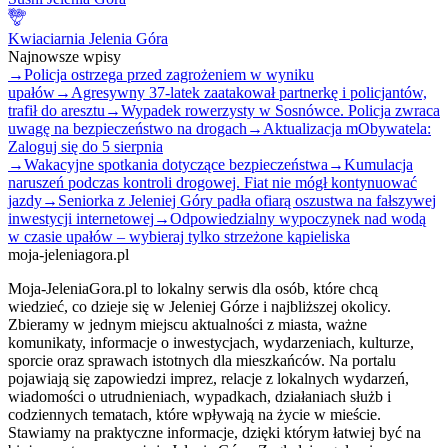
Kwiaciarnia Jelenia Góra
Najnowsze wpisy
→
Policja ostrzega przed zagrożeniem w wyniku
upałów
→
Agresywny 37-latek zaatakował partnerkę i policjantów,
trafił do aresztu
→
Wypadek rowerzysty w Sosnówce. Policja zwraca
uwagę na bezpieczeństwo na drogach
→
Aktualizacja mObywatela:
Zaloguj się do 5 sierpnia
→
Wakacyjne spotkania dotyczące bezpieczeństwa
→
Kumulacja
naruszeń podczas kontroli drogowej. Fiat nie mógł kontynuować
jazdy
→
Seniorka z Jeleniej Góry padła ofiarą oszustwa na fałszywej
inwestycji internetowej
→
Odpowiedzialny wypoczynek nad wodą
w czasie upałów – wybieraj tylko strzeżone kąpieliska
moja-jeleniagora.pl
Moja-JeleniaGora.pl to lokalny serwis dla osób, które chcą
wiedzieć, co dzieje się w Jeleniej Górze i najbliższej okolicy.
Zbieramy w jednym miejscu aktualności z miasta, ważne
komunikaty, informacje o inwestycjach, wydarzeniach, kulturze,
sporcie oraz sprawach istotnych dla mieszkańców. Na portalu
pojawiają się zapowiedzi imprez, relacje z lokalnych wydarzeń,
wiadomości o utrudnieniach, wypadkach, działaniach służb i
codziennych tematach, które wpływają na życie w mieście.
Stawiamy na praktyczne informacje, dzięki którym łatwiej być na