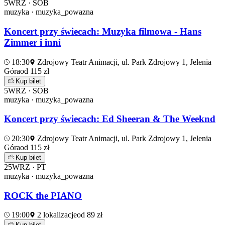
5
WRZ · SOB
muzyka · muzyka_powazna
Koncert przy świecach: Muzyka filmowa - Hans
Zimmer i inni
18:30
Zdrojowy Teatr Animacji, ul. Park Zdrojowy 1, Jelenia
Góra
od 115 zł
Kup bilet
5
WRZ · SOB
muzyka · muzyka_powazna
Koncert przy świecach: Ed Sheeran & The Weeknd
20:30
Zdrojowy Teatr Animacji, ul. Park Zdrojowy 1, Jelenia
Góra
od 115 zł
Kup bilet
25
WRZ · PT
muzyka · muzyka_powazna
ROCK the PIANO
19:00
2 lokalizacje
od 89 zł
Kup bilet