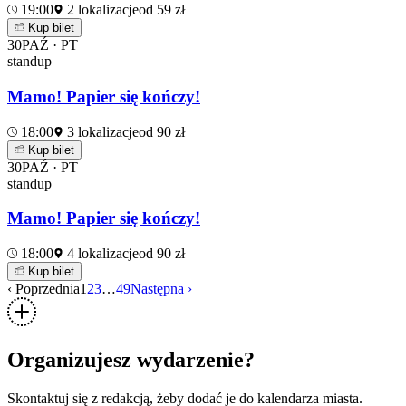
19:00
2 lokalizacje
od 59 zł
Kup bilet
30
PAŹ · PT
standup
Mamo! Papier się kończy!
18:00
3 lokalizacje
od 90 zł
Kup bilet
30
PAŹ · PT
standup
Mamo! Papier się kończy!
18:00
4 lokalizacje
od 90 zł
Kup bilet
‹ Poprzednia
1
2
3
…
49
Następna ›
Organizujesz wydarzenie?
Skontaktuj się z redakcją, żeby dodać je do kalendarza miasta.