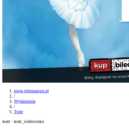
moja-jeleniagora.pl
/
Wydarzenia
/
Teatr
teatr · teatr_widowisko