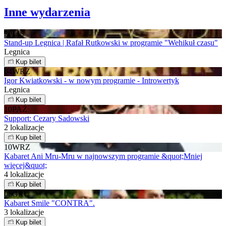
Inne wydarzenia
20
LIS
Stand-up Legnica | Rafał Rutkowski w programie "Wehikuł czasu"
Legnica
Kup bilet
04
WRZ
Igor Kwiatkowski - w nowym programie - Introwertyk
Legnica
Kup bilet
10
PAŹ
Support: Cezary Sadowski
2 lokalizacje
Kup bilet
10
WRZ
Kabaret Ani Mru-Mru w najnowszym programie &quot;Mniej
więcej&quot;
4 lokalizacje
Kup bilet
06
GRU
Kabaret Smile "CONTRA".
3 lokalizacje
Kup bilet