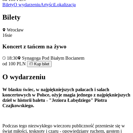
Bilety
O wydarzeniu
Artyści
Lokalizacja
Bilety
Wrocław
16
sie
Koncert z tańcem na żywo
18:30
Synagoga Pod Białym Bocianem
od 100 PLN
Kup bilet
O wydarzeniu
W blasku świec, w najpiękniejszych pałacach i salach
koncertowych w Polsce, ożyje magia jednego z najpiękniejszych
dzieł w historii baletu - "Jeziora Łabędziego" Piotra
Czajkowskiego.
Podczas tego niezwykłego wieczoru publiczność przeniesie się w
świat miłości, tęsknoty i czaru - opowiedziany ruchem, gestem i