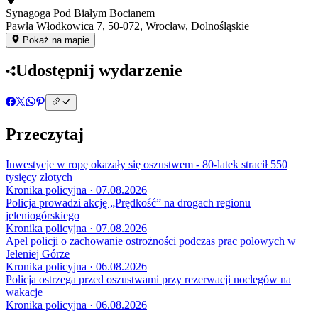
Synagoga Pod Białym Bocianem
Pawła Włodkowica 7, 50-072, Wrocław, Dolnośląskie
Pokaż na mapie
Udostępnij wydarzenie
Przeczytaj
Inwestycje w ropę okazały się oszustwem - 80-latek stracił 550
tysięcy złotych
Kronika policyjna · 07.08.2026
Policja prowadzi akcję „Prędkość” na drogach regionu
jeleniogórskiego
Kronika policyjna · 07.08.2026
Apel policji o zachowanie ostrożności podczas prac polowych w
Jeleniej Górze
Kronika policyjna · 06.08.2026
Policja ostrzega przed oszustwami przy rezerwacji noclegów na
wakacje
Kronika policyjna · 06.08.2026