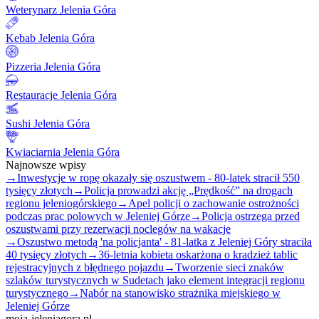
Weterynarz Jelenia Góra
Kebab Jelenia Góra
Pizzeria Jelenia Góra
Restauracje Jelenia Góra
Sushi Jelenia Góra
Kwiaciarnia Jelenia Góra
Najnowsze wpisy
→
Inwestycje w ropę okazały się oszustwem - 80-latek stracił 550
tysięcy złotych
→
Policja prowadzi akcję „Prędkość” na drogach
regionu jeleniogórskiego
→
Apel policji o zachowanie ostrożności
podczas prac polowych w Jeleniej Górze
→
Policja ostrzega przed
oszustwami przy rezerwacji noclegów na wakacje
→
Oszustwo metodą 'na policjanta' - 81-latka z Jeleniej Góry straciła
40 tysięcy złotych
→
36-letnia kobieta oskarżona o kradzież tablic
rejestracyjnych z błędnego pojazdu
→
Tworzenie sieci znaków
szlaków turystycznych w Sudetach jako element integracji regionu
turystycznego
→
Nabór na stanowisko strażnika miejskiego w
Jeleniej Górze
moja-jeleniagora.pl