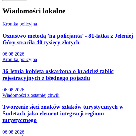
Wiadomości lokalne
Kronika policyjna
Oszustwo metodą 'na policjanta' - 81-latka z Jeleniej
Góry straciła 40 tysięcy złotych
06.08.2026
Kronika policyjna
36-letnia kobieta oskarżona o kradzież tablic
rejestracyjnych z błędnego pojazdu
06.08.2026
Wiadomości z ostatniej chwili
Tworzenie sieci znaków szlaków turystycznych w
Sudetach jako element integracji regionu
turystycznego
06.08.2026