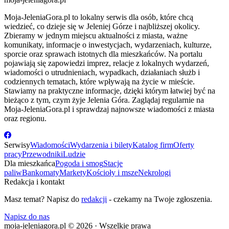
Moja-JeleniaGora.pl to lokalny serwis dla osób, które chcą
wiedzieć, co dzieje się w Jeleniej Górze i najbliższej okolicy.
Zbieramy w jednym miejscu aktualności z miasta, ważne
komunikaty, informacje o inwestycjach, wydarzeniach, kulturze,
sporcie oraz sprawach istotnych dla mieszkańców. Na portalu
pojawiają się zapowiedzi imprez, relacje z lokalnych wydarzeń,
wiadomości o utrudnieniach, wypadkach, działaniach służb i
codziennych tematach, które wpływają na życie w mieście.
Stawiamy na praktyczne informacje, dzięki którym łatwiej być na
bieżąco z tym, czym żyje Jelenia Góra. Zaglądaj regularnie na
Moja-JeleniaGora.pl i sprawdzaj najnowsze wiadomości z miasta
oraz regionu.
Serwisy
Wiadomości
Wydarzenia i bilety
Katalog firm
Oferty
pracy
Przewodniki
Ludzie
Dla mieszkańca
Pogoda i smog
Stacje
paliw
Bankomaty
Markety
Kościoły i msze
Nekrologi
Redakcja i kontakt
Masz temat? Napisz do
redakcji
- czekamy na Twoje zgłoszenia.
Napisz do nas
moja-jeleniagora.pl © 2026 · Wszelkie prawa