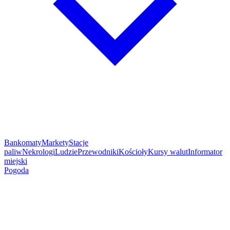
Bankomaty
Markety
Stacje
paliw
Nekrologi
Ludzie
Przewodniki
Kościoły
Kursy walut
Informator
miejski
Pogoda