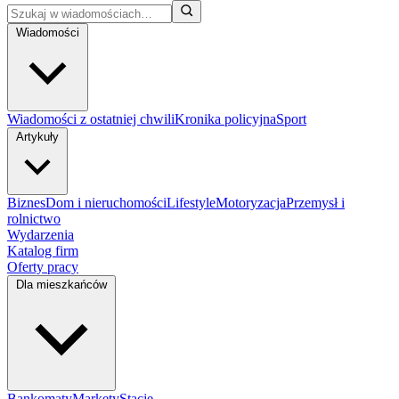
Wiadomości
Wiadomości z ostatniej chwili
Kronika policyjna
Sport
Artykuły
Biznes
Dom i nieruchomości
Lifestyle
Motoryzacja
Przemysł i
rolnictwo
Wydarzenia
Katalog firm
Oferty pracy
Dla mieszkańców
Bankomaty
Markety
Stacje