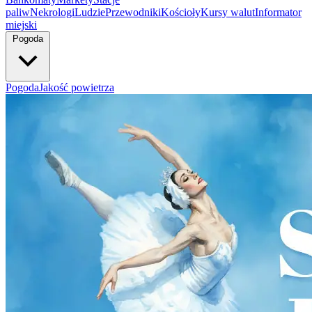
paliw
Nekrologi
Ludzie
Przewodniki
Kościoły
Kursy walut
Informator
miejski
Pogoda
Pogoda
Jakość powietrza