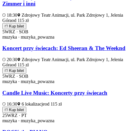
Zimmer i inni
18:30
Zdrojowy Teatr Animacji, ul. Park Zdrojowy 1, Jelenia
Góra
od 115 zł
Kup bilet
5
WRZ · SOB
muzyka · muzyka_powazna
Koncert przy świecach: Ed Sheeran & The Weeknd
20:30
Zdrojowy Teatr Animacji, ul. Park Zdrojowy 1, Jelenia
Góra
od 115 zł
Kup bilet
5
WRZ · SOB
muzyka · muzyka_powazna
Candle Live Music: Koncerty przy świecach
16:30
6 lokalizacje
od 115 zł
Kup bilet
25
WRZ · PT
muzyka · muzyka_powazna