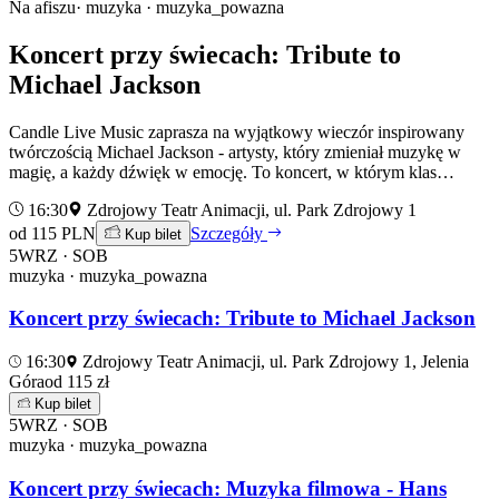
Na afiszu
· muzyka · muzyka_powazna
Koncert przy świecach: Tribute to
Michael Jackson
Candle Live Music zaprasza na wyjątkowy wieczór inspirowany
twórczością Michael Jackson - artysty, który zmieniał muzykę w
magię, a każdy dźwięk w emocję. To koncert, w którym klas…
16:30
Zdrojowy Teatr Animacji, ul. Park Zdrojowy 1
od 115 PLN
Szczegóły
Kup bilet
5
WRZ · SOB
muzyka · muzyka_powazna
Koncert przy świecach: Tribute to Michael Jackson
16:30
Zdrojowy Teatr Animacji, ul. Park Zdrojowy 1, Jelenia
Góra
od 115 zł
Kup bilet
5
WRZ · SOB
muzyka · muzyka_powazna
Koncert przy świecach: Muzyka filmowa - Hans