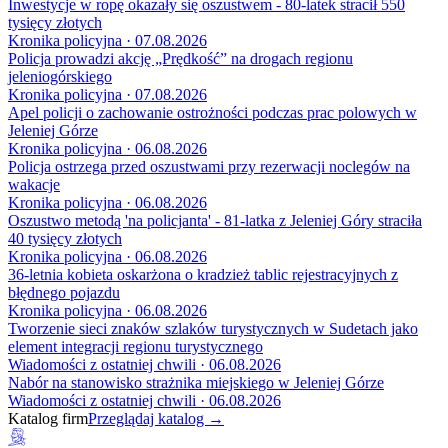
Inwestycje w ropę okazały się oszustwem - 80-latek stracił 550
tysięcy złotych
Kronika policyjna · 07.08.2026
Policja prowadzi akcję „Prędkość” na drogach regionu
jeleniogórskiego
Kronika policyjna · 07.08.2026
Apel policji o zachowanie ostrożności podczas prac polowych w
Jeleniej Górze
Kronika policyjna · 06.08.2026
Policja ostrzega przed oszustwami przy rezerwacji noclegów na
wakacje
Kronika policyjna · 06.08.2026
Oszustwo metodą 'na policjanta' - 81-latka z Jeleniej Góry straciła
40 tysięcy złotych
Kronika policyjna · 06.08.2026
36-letnia kobieta oskarżona o kradzież tablic rejestracyjnych z
błędnego pojazdu
Kronika policyjna · 06.08.2026
Tworzenie sieci znaków szlaków turystycznych w Sudetach jako
element integracji regionu turystycznego
Wiadomości z ostatniej chwili · 06.08.2026
Nabór na stanowisko strażnika miejskiego w Jeleniej Górze
Wiadomości z ostatniej chwili · 06.08.2026
Katalog firm
Przeglądaj katalog →