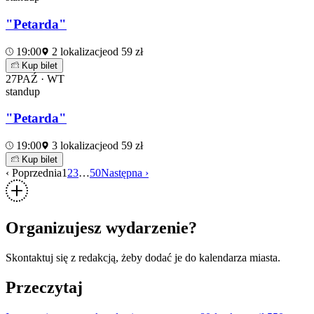
"Petarda"
19:00
2 lokalizacje
od 59 zł
Kup bilet
27
PAŹ · WT
standup
"Petarda"
19:00
3 lokalizacje
od 59 zł
Kup bilet
‹ Poprzednia
1
2
3
…
50
Następna ›
Organizujesz wydarzenie?
Skontaktuj się z redakcją, żeby dodać je do kalendarza miasta.
Przeczytaj