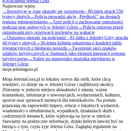
Kwiaciarnia Jelenia Góra
Najnowsze wpisy
→
Inwestycje w ropę okazały się oszustwem - 80-latek stracił 550
tysięcy złotych
→
Policja prowadzi akcję „Prędkość” na drogach
regionu jeleniogórskiego
→
Apel policji o zachowanie ostrożności
podczas prac polowych w Jeleniej Górze
→
Policja ostrzega przed
oszustwami przy rezerwacji noclegów na wakacje
→
Oszustwo metodą 'na policjanta' - 81-latka z Jeleniej Góry straciła
40 tysięcy złotych
→
36-letnia kobieta oskarżona o kradzież tablic
rejestracyjnych z błędnego pojazdu
→
Tworzenie sieci znaków
szlaków turystycznych w Sudetach jako element integracji regionu
turystycznego
→
Nabór na stanowisko strażnika miejskiego w
Jeleniej Górze
moja-jeleniagora.pl
Moja-JeleniaGora.pl to lokalny serwis dla osób, które chcą
wiedzieć, co dzieje się w Jeleniej Górze i najbliższej okolicy.
Zbieramy w jednym miejscu aktualności z miasta, ważne
komunikaty, informacje o inwestycjach, wydarzeniach, kulturze,
sporcie oraz sprawach istotnych dla mieszkańców. Na portalu
pojawiają się zapowiedzi imprez, relacje z lokalnych wydarzeń,
wiadomości o utrudnieniach, wypadkach, działaniach służb i
codziennych tematach, które wpływają na życie w mieście.
Stawiamy na praktyczne informacje, dzięki którym łatwiej być na
bieżąco z tym, czym żyje Jelenia Góra. Zaglądaj regularnie na