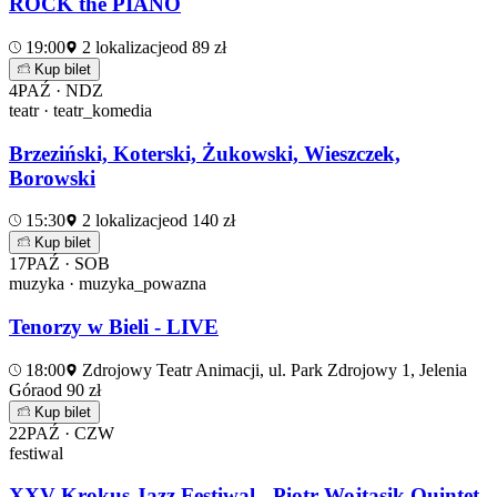
ROCK the PIANO
19:00
2 lokalizacje
od 89 zł
Kup bilet
4
PAŹ · NDZ
teatr · teatr_komedia
Brzeziński, Koterski, Żukowski, Wieszczek,
Borowski
15:30
2 lokalizacje
od 140 zł
Kup bilet
17
PAŹ · SOB
muzyka · muzyka_powazna
Tenorzy w Bieli - LIVE
18:00
Zdrojowy Teatr Animacji, ul. Park Zdrojowy 1, Jelenia
Góra
od 90 zł
Kup bilet
22
PAŹ · CZW
festiwal
XXV Krokus Jazz Festiwal - Piotr Wojtasik Quintet