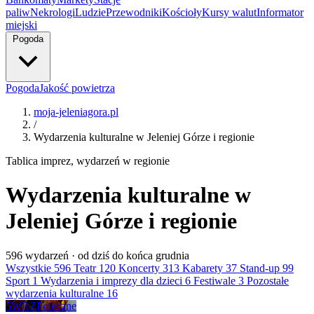
paliw
Nekrologi
Ludzie
Przewodniki
Kościoły
Kursy walut
Informator
miejski
Pogoda
Pogoda
Jakość powietrza
moja-jeleniagora.pl
/
Wydarzenia kulturalne w Jeleniej Górze i regionie
Tablica imprez, wydarzeń w regionie
Wydarzenia kulturalne w
Jeleniej Górze i regionie
596
wydarzeń · od dziś do końca grudnia
Wszystkie
596
Teatr
120
Koncerty
313
Kabarety
37
Stand-up
99
Sport
1
Wydarzenia i imprezy dla dzieci
6
Festiwale
3
Pozostałe
wydarzenia kulturalne
16
5
WRZ
Polecane