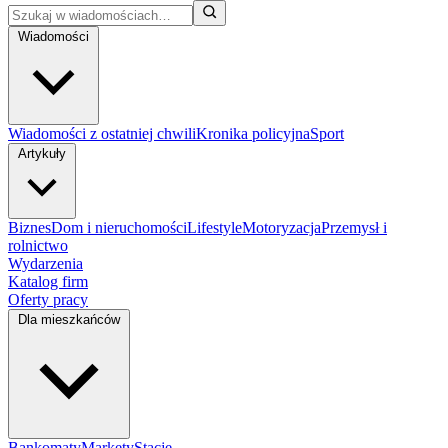
Wiadomości
Wiadomości z ostatniej chwili
Kronika policyjna
Sport
Artykuły
Biznes
Dom i nieruchomości
Lifestyle
Motoryzacja
Przemysł i
rolnictwo
Wydarzenia
Katalog firm
Oferty pracy
Dla mieszkańców
Bankomaty
Markety
Stacje