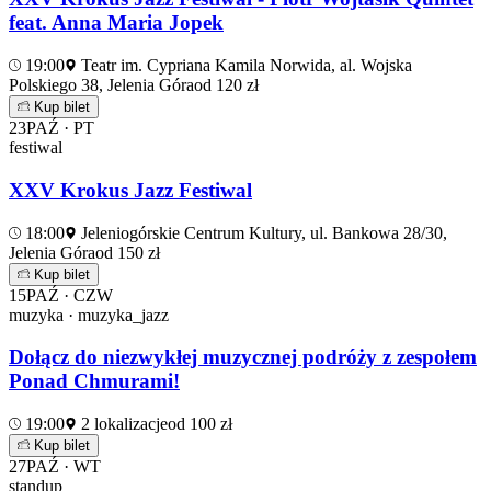
feat. Anna Maria Jopek
19:00
Teatr im. Cypriana Kamila Norwida, al. Wojska
Polskiego 38, Jelenia Góra
od 120 zł
Kup bilet
23
PAŹ · PT
festiwal
XXV Krokus Jazz Festiwal
18:00
Jeleniogórskie Centrum Kultury, ul. Bankowa 28/30,
Jelenia Góra
od 150 zł
Kup bilet
15
PAŹ · CZW
muzyka · muzyka_jazz
Dołącz do niezwykłej muzycznej podróży z zespołem
Ponad Chmurami!
19:00
2 lokalizacje
od 100 zł
Kup bilet
27
PAŹ · WT
standup