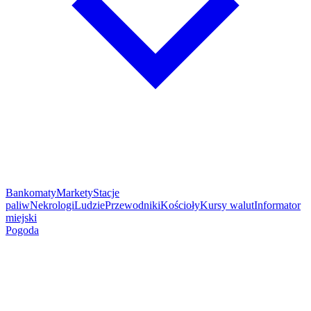
Bankomaty
Markety
Stacje
paliw
Nekrologi
Ludzie
Przewodniki
Kościoły
Kursy walut
Informator
miejski
Pogoda