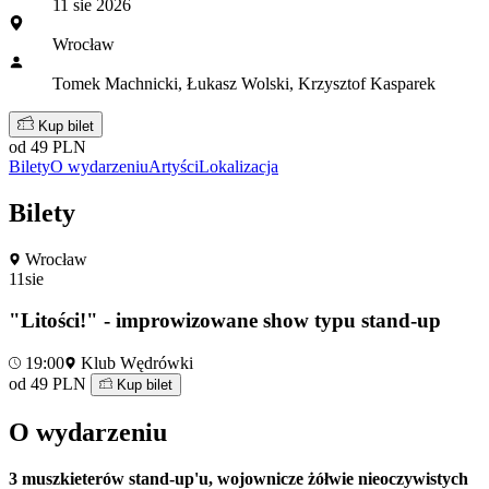
11 sie 2026
Wrocław
Tomek Machnicki, Łukasz Wolski, Krzysztof Kasparek
Kup bilet
od 49 PLN
Bilety
O wydarzeniu
Artyści
Lokalizacja
Bilety
Wrocław
11
sie
"Litości!" - improwizowane show typu stand-up
19:00
Klub Wędrówki
od 49 PLN
Kup bilet
O wydarzeniu
3 muszkieterów stand-up'u, wojownicze żółwie nieoczywistych