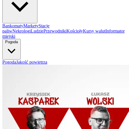
Bankomaty
Markety
Stacje
paliw
Nekrologi
Ludzie
Przewodniki
Kościoły
Kursy walut
Informator
miejski
Pogoda
Pogoda
Jakość powietrza