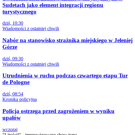
Sudetach jako element integracji regionu
turystycznego
dziś, 10:30
Wiadomości z ostatniej chwili
Nabór na stanowisko strażnika miejskiego w Jeleniej
Górze
dziś, 09:30
Wiadomości z ostatniej chwili
Utrudnienia w ruchu podczas czwartego etapu Tur
de Pologne
dziś, 08:54
Kronika policyjna
Policja ostrzega przed zagrożeniem w wyniku
upałów
wczoraj
"Litości!" - improwizowane show typu