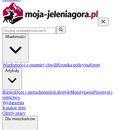
Wiadomości
Wiadomości z ostatniej chwili
Kronika policyjna
Sport
Artykuły
Biznes
Dom i nieruchomości
Lifestyle
Motoryzacja
Przemysł i
rolnictwo
Wydarzenia
Katalog firm
Oferty pracy
Dla mieszkańców