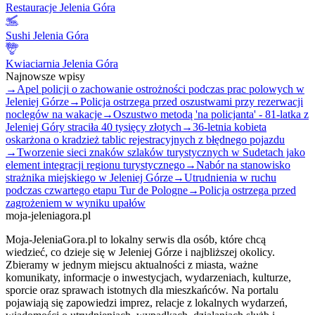
Restauracje Jelenia Góra
Sushi Jelenia Góra
Kwiaciarnia Jelenia Góra
Najnowsze wpisy
→
Apel policji o zachowanie ostrożności podczas prac polowych w
Jeleniej Górze
→
Policja ostrzega przed oszustwami przy rezerwacji
noclegów na wakacje
→
Oszustwo metodą 'na policjanta' - 81-latka z
Jeleniej Góry straciła 40 tysięcy złotych
→
36-letnia kobieta
oskarżona o kradzież tablic rejestracyjnych z błędnego pojazdu
→
Tworzenie sieci znaków szlaków turystycznych w Sudetach jako
element integracji regionu turystycznego
→
Nabór na stanowisko
strażnika miejskiego w Jeleniej Górze
→
Utrudnienia w ruchu
podczas czwartego etapu Tur de Pologne
→
Policja ostrzega przed
zagrożeniem w wyniku upałów
moja-jeleniagora.pl
Moja-JeleniaGora.pl to lokalny serwis dla osób, które chcą
wiedzieć, co dzieje się w Jeleniej Górze i najbliższej okolicy.
Zbieramy w jednym miejscu aktualności z miasta, ważne
komunikaty, informacje o inwestycjach, wydarzeniach, kulturze,
sporcie oraz sprawach istotnych dla mieszkańców. Na portalu
pojawiają się zapowiedzi imprez, relacje z lokalnych wydarzeń,