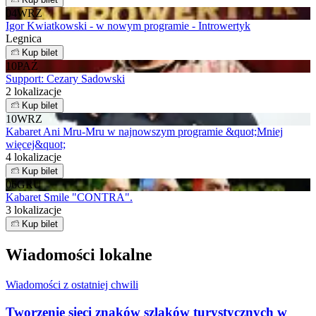
04
WRZ
Igor Kwiatkowski - w nowym programie - Introwertyk
Legnica
Kup bilet
10
PAŹ
Support: Cezary Sadowski
2 lokalizacje
Kup bilet
10
WRZ
Kabaret Ani Mru-Mru w najnowszym programie &quot;Mniej
więcej&quot;
4 lokalizacje
Kup bilet
06
GRU
Kabaret Smile "CONTRA".
3 lokalizacje
Kup bilet
Wiadomości lokalne
Wiadomości z ostatniej chwili
Tworzenie sieci znaków szlaków turystycznych w