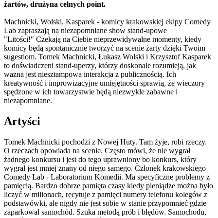
żartów, drużyna celnych point.
Machnicki, Wolski, Kasparek - komicy krakowskiej ekipy Comedy
Lab zapraszają na niezapomniane show stand-upowe
"Litości!" Czekają na Ciebie nieprzewidywalne momenty, kiedy
komicy będą spontanicznie tworzyć na scenie żarty dzięki Twoim
sugestiom. Tomek Machnicki, Łukasz Wolski i Krzysztof Kasparek
to doświadczeni stand-uperzy, którzy doskonale rozumieją, jak
ważna jest niesztampowa interakcja z publicznością. Ich
kreatywność i improwizacyjne umiejętności sprawią, że wieczory
spędzone w ich towarzystwie będą niezwykle zabawne i
niezapomniane.
Artyści
Tomek Machnicki pochodzi z Nowej Huty. Tam żyje, robi rzeczy.
O rzeczach opowiada na scenie. Często mówi, że nie wygrał
żadnego konkursu i jest do tego uprawniony bo konkurs, który
wygrał jest mniej znany od niego samego. Członek krakowskiego
Comedy Lab - Laboratorium Komedii. Ma specyficzne problemy z
pamięcią. Bardzo dobrze pamięta czasy kiedy pieniądze można było
liczyć w milionach, recytuje z pamięci numery telefonu kolegów z
podstawówki, ale nigdy nie jest sobie w stanie przypomnieć gdzie
zaparkował samochód. Szuka metodą prób i błędów. Samochodu,