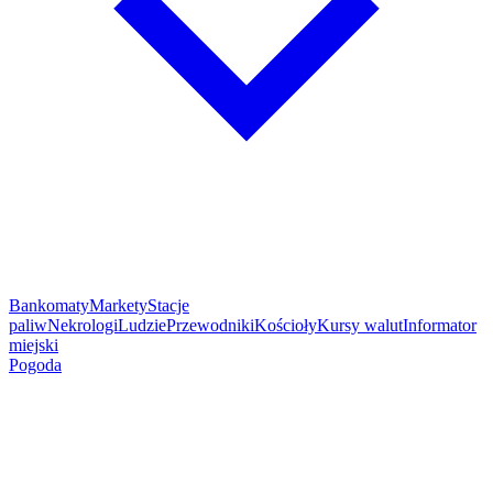
Bankomaty
Markety
Stacje
paliw
Nekrologi
Ludzie
Przewodniki
Kościoły
Kursy walut
Informator
miejski
Pogoda