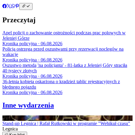
Przeczytaj
Apel policji o zachowanie ostrożności podczas prac polowych w
Jeleniej Górze
Kronika policyjna · 06.08.2026
Policja ostrzega przed oszustwami przy rezerwacji noclegów na
wakacje
Kronika policyjna · 06.08.2026
Oszustwo metodą 'na policjanta' - 81-latka z Jeleniej Góry straciła
40 tysięcy złotych
Kronika policyjna · 06.08.2026
36-letnia kobieta oskarżona o kradzież tablic rejestracyjnych z
błędnego pojazdu
Kronika policyjna · 06.08.2026
Inne wydarzenia
20
LIS
Stand-up Legnica | Rafał Rutkowski w programie "Wehikuł czasu"
Legnica
Kup bilet