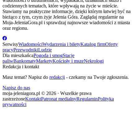
wiadomości o utrudnieniach, wypadkach, działaniach służb i
codziennych tematach, które wpływają na życie w mieście.
Stawiamy na praktyczne informacje, dzięki którym łatwiej być na
bieżąco z tym, czym żyje Jelenia Góra. Zaglądaj regularnie na
Moja-JeleniaGora.pl i sprawdzaj najnowsze wiadomości z miasta
oraz regionu.
Serwisy
Wiadomości
Wydarzenia i bilety
Katalog firm
Oferty
pracy
Przewodniki
Ludzie
Dla mieszkańca
Pogoda i smog
Stacje
paliw
Bankomaty
Markety
Kościoły i msze
Nekrologi
Redakcja i kontakt
Masz temat? Napisz do
redakcji
- czekamy na Twoje zgłoszenia.
Napisz do nas
moja-jeleniagora.pl © 2026 · Wszelkie prawa
zastrzeżone
Kontakt
Patronat medialny
Regulamin
Polityka
prywatności