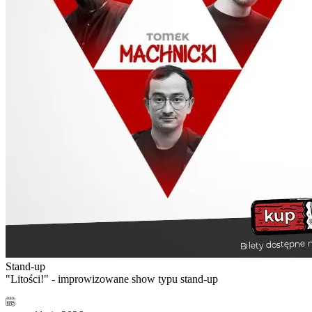
Stand-up
"Litości!" - improwizowane show typu stand-up