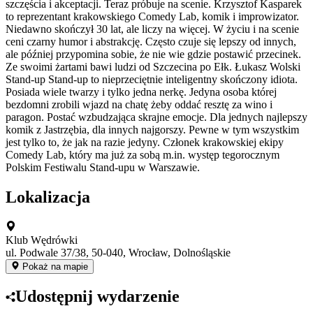
szczęścia i akceptacji. Teraz próbuje na scenie. Krzysztof Kasparek
to reprezentant krakowskiego Comedy Lab, komik i improwizator.
Niedawno skończył 30 lat, ale liczy na więcej. W życiu i na scenie
ceni czarny humor i abstrakcję. Często czuje się lepszy od innych,
ale później przypomina sobie, że nie wie gdzie postawić przecinek.
Ze swoimi żartami bawi ludzi od Szczecina po Ełk. Łukasz Wolski
Stand-up Stand-up to nieprzeciętnie inteligentny skończony idiota.
Posiada wiele twarzy i tylko jedna nerkę. Jedyna osoba której
bezdomni zrobili wjazd na chatę żeby oddać resztę za wino i
paragon. Postać wzbudzająca skrajne emocje. Dla jednych najlepszy
komik z Jastrzębia, dla innych najgorszy. Pewne w tym wszystkim
jest tylko to, że jak na razie jedyny. Członek krakowskiej ekipy
Comedy Lab, który ma już za sobą m.in. występ tegorocznym
Polskim Festiwalu Stand-upu w Warszawie.
Lokalizacja
Klub Wędrówki
ul. Podwale 37/38, 50-040, Wrocław, Dolnośląskie
Pokaż na mapie
Udostępnij wydarzenie