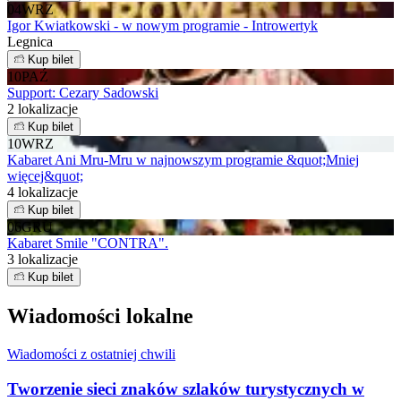
04
WRZ
Igor Kwiatkowski - w nowym programie - Introwertyk
Legnica
Kup bilet
10
PAŹ
Support: Cezary Sadowski
2 lokalizacje
Kup bilet
10
WRZ
Kabaret Ani Mru-Mru w najnowszym programie &quot;Mniej
więcej&quot;
4 lokalizacje
Kup bilet
06
GRU
Kabaret Smile "CONTRA".
3 lokalizacje
Kup bilet
Wiadomości lokalne
Wiadomości z ostatniej chwili
Tworzenie sieci znaków szlaków turystycznych w