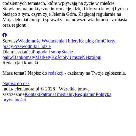
codziennych tematach, które wpływają na życie w mieście.
Stawiamy na praktyczne informacje, dzięki którym łatwiej być na
bieżąco z tym, czym żyje Jelenia Góra. Zaglądaj regularnie na
Moja-JeleniaGora.pl i sprawdzaj najnowsze wiadomości z miasta
oraz regionu.
Serwisy
Wiadomości
Wydarzenia i bilety
Katalog firm
Oferty
pracy
Przewodniki
Ludzie
Dla mieszkańca
Pogoda i smog
Stacje
paliw
Bankomaty
Markety
Kościoły i msze
Nekrologi
Redakcja i kontakt
Masz temat? Napisz do
redakcji
- czekamy na Twoje zgłoszenia.
Napisz do nas
moja-jeleniagora.pl © 2026 · Wszelkie prawa
zastrzeżone
Kontakt
Patronat medialny
Regulamin
Polityka
prywatności