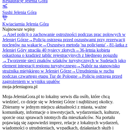
Restauracje Jelenia Góra
Sushi Jelenia Góra
Kwiaciarnia Jelenia Góra
Najnowsze wpisy
→
Apel policji o zachowanie ostrożności podczas prac polowych w
Jeleniej Górze
→
Policja ostrzega przed oszustwami przy rezerwacji
noclegów na wakacje
→
Oszustwo metodą 'na policjanta' - 81-latka z
Jeleniej Góry straciła 40 tysięcy złotych
→
36-letnia kobieta
oskarżona o kradzież tablic rejestracyjnych z błędnego pojazdu
→
Tworzenie sieci znaków szlaków turystycznych w Sudetach jako
element integracji regionu turystycznego
→
Nabór na stanowisko
strażnika miejskiego w Jeleniej Górze
→
Utrudnienia w ruchu
podczas czwartego etapu Tur de Pologne
→
Policja ostrzega przed
zagrożeniem w wyniku upałów
moja-jeleniagora.pl
Moja-JeleniaGora.pl to lokalny serwis dla osób, które chcą
wiedzieć, co dzieje się w Jeleniej Górze i najbliższej okolicy.
Zbieramy w jednym miejscu aktualności z miasta, ważne
komunikaty, informacje o inwestycjach, wydarzeniach, kulturze,
sporcie oraz sprawach istotnych dla mieszkańców. Na portalu
pojawiają się zapowiedzi imprez, relacje z lokalnych wydarzeń,
wiadomości o utrudnieniach, wypadkach, działaniach służb i