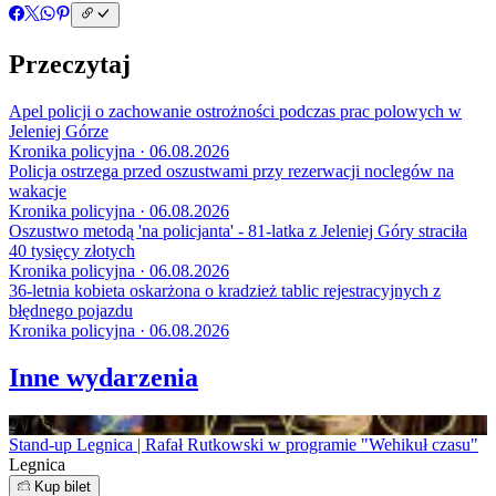
Przeczytaj
Apel policji o zachowanie ostrożności podczas prac polowych w
Jeleniej Górze
Kronika policyjna · 06.08.2026
Policja ostrzega przed oszustwami przy rezerwacji noclegów na
wakacje
Kronika policyjna · 06.08.2026
Oszustwo metodą 'na policjanta' - 81-latka z Jeleniej Góry straciła
40 tysięcy złotych
Kronika policyjna · 06.08.2026
36-letnia kobieta oskarżona o kradzież tablic rejestracyjnych z
błędnego pojazdu
Kronika policyjna · 06.08.2026
Inne wydarzenia
20
LIS
Stand-up Legnica | Rafał Rutkowski w programie "Wehikuł czasu"
Legnica
Kup bilet