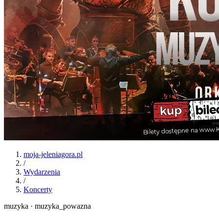
moja-jeleniagora.pl
/
Wydarzenia
/
Koncerty
muzyka · muzyka_powazna