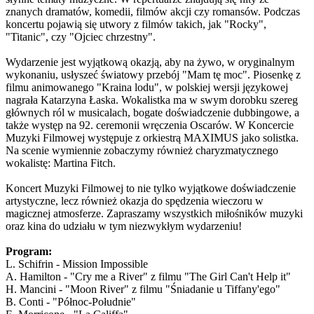
znanych dramatów, komedii, filmów akcji czy romansów. Podczas
koncertu pojawią się utwory z filmów takich, jak "Rocky",
"Titanic", czy "Ojciec chrzestny".
Wydarzenie jest wyjątkową okazją, aby na żywo, w oryginalnym
wykonaniu, usłyszeć światowy przebój "Mam tę moc". Piosenkę z
filmu animowanego "Kraina lodu", w polskiej wersji językowej
nagrała Katarzyna Łaska. Wokalistka ma w swym dorobku szereg
głównych ról w musicalach, bogate doświadczenie dubbingowe, a
także występ na 92. ceremonii wręczenia Oscarów. W Koncercie
Muzyki Filmowej występuje z orkiestrą MAXIMUS jako solistka.
Na scenie wymiennie zobaczymy również charyzmatycznego
wokalistę: Martina Fitch.
Koncert Muzyki Filmowej to nie tylko wyjątkowe doświadczenie
artystyczne, lecz również okazja do spędzenia wieczoru w
magicznej atmosferze. Zapraszamy wszystkich miłośników muzyki
oraz kina do udziału w tym niezwykłym wydarzeniu!
Program:
L. Schifrin - Mission Impossible
A. Hamilton - "Cry me a River" z filmu "The Girl Can't Help it"
H. Mancini - "Moon River" z filmu "Śniadanie u Tiffany'ego"
B. Conti - "Północ-Południe"