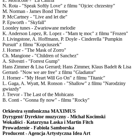
E. Morricone - "La Califfa"
N. Rota - "Speak Softly Love" z filmu "Ojciec chrzestny"
M. Norman - James Bond Theme
P. McCartney - "Live and let die"
P. Epworth - "Skyfall"
Loonley tunes - Zwariowane melodie
K. Anderson Lopez, R. Lopez - "Mam tę moc" z filmu "Frozen"
J. Livingstone, A. Hoffmann, P. Doyle - Cinderella "Pumpkin
Pursuit" z filmu "Kopciuszek"
J. Horner - "The Mask of Zorro"
Ch. Mangione - "Children of Sanchez"
A. Silvestri - "Forrest Gump"
Hans Zimmer & Lisa Gerrard; Hans Zimmer, Klaus Badelt & Lisa
Gerrard- "Now we are free" z filmu "Gladiator"
J. Horner - "My Heart Will Go On" z filmu "Titanic"
L. Gaga, A. Wyatt, M. Ronson - "Shallow" z filmu "Narodziny
gwiazdy"
J. Trevor - The Last of the Mohicans
B. Conti - "Gonna fly now" - filmu "Rocky"
Orkiestra symfoniczna MAXIMUS
Dyrygent/ Dyrektor muzyczny - Michał Kocimski
Wokaliści - Katarzyna Łaska i Martin Fitch
Prowadzenie - Fabiola Samborska
Producent - Agencja Artystyczna Idea Art