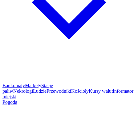
Bankomaty
Markety
Stacje
paliw
Nekrologi
Ludzie
Przewodniki
Kościoły
Kursy walut
Informator
miejski
Pogoda