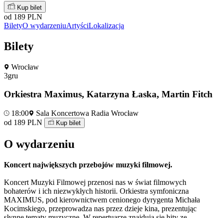
Kup bilet
od 189 PLN
Bilety
O wydarzeniu
Artyści
Lokalizacja
Bilety
Wrocław
3
gru
Orkiestra Maximus, Katarzyna Łaska, Martin Fitch
18:00
Sala Koncertowa Radia Wrocław
od 189 PLN
Kup bilet
O wydarzeniu
Koncert największych przebojów muzyki filmowej.
Koncert Muzyki Filmowej przenosi nas w świat filmowych
bohaterów i ich niezwykłych historii. Orkiestra symfoniczna
MAXIMUS, pod kierownictwem cenionego dyrygenta Michała
Kocimskiego, przeprowadza nas przez dzieje kina, prezentując
słynne tematy muzyczne. W repertuarze znajdują się hity ze