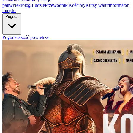
paliw
Nekrologi
Ludzie
Przewodniki
Kościoły
Kursy walut
Informator
miejski
Pogoda
Pogoda
Jakość powietrza