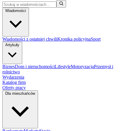
Wiadomości
Wiadomości z ostatniej chwili
Kronika policyjna
Sport
Artykuły
Biznes
Dom i nieruchomości
Lifestyle
Motoryzacja
Przemysł i
rolnictwo
Wydarzenia
Katalog firm
Oferty pracy
Dla mieszkańców
Bankomaty
Markety
Stacje