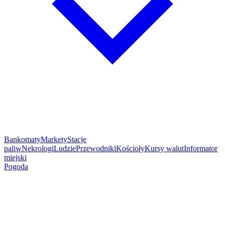
Bankomaty
Markety
Stacje
paliw
Nekrologi
Ludzie
Przewodniki
Kościoły
Kursy walut
Informator
miejski
Pogoda