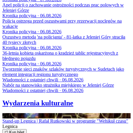
Apel policji o zachowanie ostrożności podczas prac polowych w
Jeleniej Górze
Kronika policyjna · 06.08.2026
Policja ostrzega przed oszustwami przy rezerwacji noclegów na
wakacje
Kronika policyjna · 06.08.2026
Oszustwo metodą 'na policjanta' - 81-latka z Jeleniej Góry straciła
40 tysięcy złotych
Kronika policyjna · 06.08.2026
36-letnia kobieta oskarżona o kradzież tablic rejestracyjnych z
błędnego pojazdu
Kronika policyjna · 06.08.2026
Tworzenie sieci znaków szlaków turystycznych w Sudetach jako
element integracji regionu turystycznego
Wiadomości z ostatniej chwili · 06.08.2026
Nabór na stanowisko strażnika miejskiego w Jeleniej Górze
Wiadomości z ostatniej chwili · 06.08.2026
Wydarzenia kulturalne
20
LIS
Stand-up Legnica | Rafał Rutkowski w programie "Wehikuł czasu"
Legnica
Kup bilet