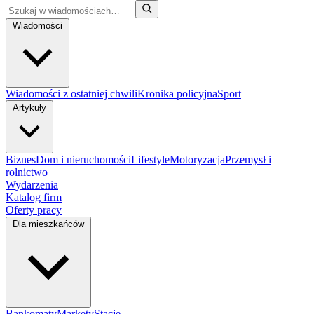
Wiadomości
Wiadomości z ostatniej chwili
Kronika policyjna
Sport
Artykuły
Biznes
Dom i nieruchomości
Lifestyle
Motoryzacja
Przemysł i
rolnictwo
Wydarzenia
Katalog firm
Oferty pracy
Dla mieszkańców
Bankomaty
Markety
Stacje