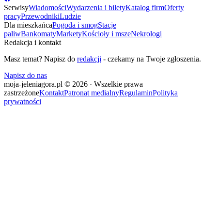
Serwisy
Wiadomości
Wydarzenia i bilety
Katalog firm
Oferty
pracy
Przewodniki
Ludzie
Dla mieszkańca
Pogoda i smog
Stacje
paliw
Bankomaty
Markety
Kościoły i msze
Nekrologi
Redakcja i kontakt
Masz temat? Napisz do
redakcji
- czekamy na Twoje zgłoszenia.
Napisz do nas
moja-jeleniagora.pl © 2026 · Wszelkie prawa
zastrzeżone
Kontakt
Patronat medialny
Regulamin
Polityka
prywatności