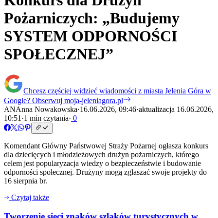
Konkurs dla Drużyn
Pożarniczych: „Budujemy
SYSTEM ODPORNOŚCI
SPOŁECZNEJ”
Chcesz częściej widzieć wiadomości z miasta Jelenia Góra w
Google?
Obserwuj moja-jeleniagora.pl
AN
Anna Nowakowska
·
16.06.2026, 09:46
·
aktualizacja 16.06.2026,
10:51
·
1 min czytania
·
0
Komendant Główny Państwowej Straży Pożarnej ogłasza konkurs
dla dziecięcych i młodzieżowych drużyn pożarniczych, którego
celem jest popularyzacja wiedzy o bezpieczeństwie i budowanie
odporności społecznej. Drużyny mogą zgłaszać swoje projekty do
16 sierpnia br.
Czytaj także
Tworzenie sieci znaków szlaków turystycznych w