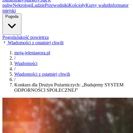
paliw
Nekrologi
Ludzie
Przewodniki
Kościoły
Kursy walut
Informator
miejski
Pogoda
Pogoda
Jakość powietrza
Wiadomości z ostatniej chwili
moja-jeleniagora.pl
/
Wiadomości
/
Wiadomości z ostatniej chwili
/
Konkurs dla Drużyn Pożarniczych: „Budujemy SYSTEM
ODPORNOŚCI SPOŁECZNEJ”