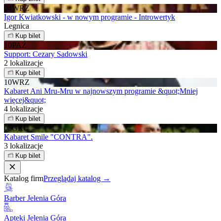
04
WRZ
Igor Kwiatkowski - w nowym programie - Introwertyk
Legnica
Kup bilet
10
PAŹ
Support: Cezary Sadowski
2 lokalizacje
Kup bilet
10
WRZ
Kabaret Ani Mru-Mru w najnowszym programie &quot;Mniej
więcej&quot;
4 lokalizacje
Kup bilet
06
GRU
Kabaret Smile "CONTRA".
3 lokalizacje
Kup bilet
Katalog firm
Przeglądaj katalog →
Barber Jelenia Góra
Apteki Jelenia Góra