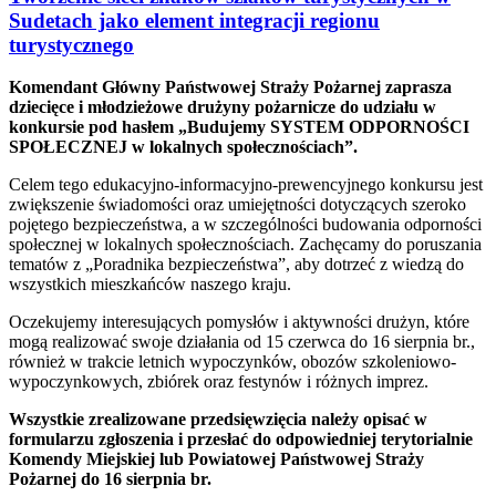
Sudetach jako element integracji regionu
turystycznego
Komendant Główny Państwowej Straży Pożarnej zaprasza
dziecięce i młodzieżowe drużyny pożarnicze do udziału w
konkursie pod hasłem „Budujemy SYSTEM ODPORNOŚCI
SPOŁECZNEJ w lokalnych społecznościach”.
Celem tego edukacyjno-informacyjno-prewencyjnego konkursu jest
zwiększenie świadomości oraz umiejętności dotyczących szeroko
pojętego bezpieczeństwa, a w szczególności budowania odporności
społecznej w lokalnych społecznościach. Zachęcamy do poruszania
tematów z „Poradnika bezpieczeństwa”, aby dotrzeć z wiedzą do
wszystkich mieszkańców naszego kraju.
Oczekujemy interesujących pomysłów i aktywności drużyn, które
mogą realizować swoje działania od 15 czerwca do 16 sierpnia br.,
również w trakcie letnich wypoczynków, obozów szkoleniowo-
wypoczynkowych, zbiórek oraz festynów i różnych imprez.
Wszystkie zrealizowane przedsięwzięcia należy opisać w
formularzu zgłoszenia i przesłać do odpowiedniej terytorialnie
Komendy Miejskiej lub Powiatowej Państwowej Straży
Pożarnej do 16 sierpnia br.