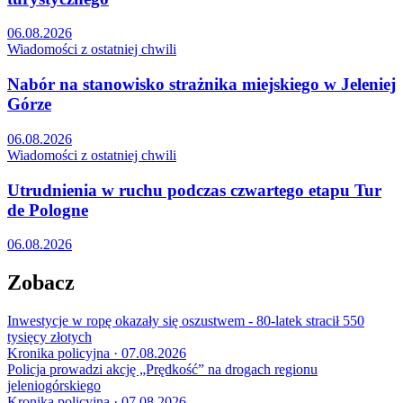
06.08.2026
Wiadomości z ostatniej chwili
Nabór na stanowisko strażnika miejskiego w Jeleniej
Górze
06.08.2026
Wiadomości z ostatniej chwili
Utrudnienia w ruchu podczas czwartego etapu Tur
de Pologne
06.08.2026
Zobacz
Inwestycje w ropę okazały się oszustwem - 80-latek stracił 550
tysięcy złotych
Kronika policyjna · 07.08.2026
Policja prowadzi akcję „Prędkość” na drogach regionu
jeleniogórskiego
Kronika policyjna · 07.08.2026