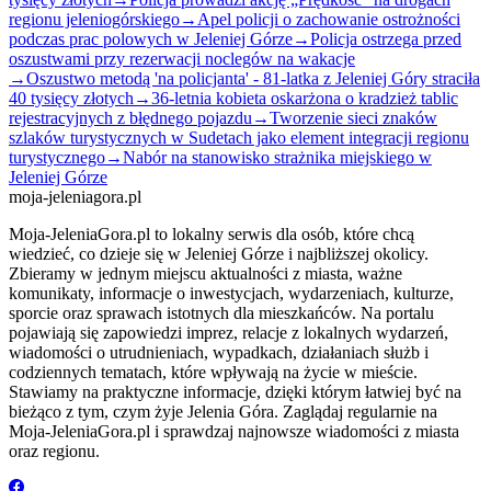
regionu jeleniogórskiego
→
Apel policji o zachowanie ostrożności
podczas prac polowych w Jeleniej Górze
→
Policja ostrzega przed
oszustwami przy rezerwacji noclegów na wakacje
→
Oszustwo metodą 'na policjanta' - 81-latka z Jeleniej Góry straciła
40 tysięcy złotych
→
36-letnia kobieta oskarżona o kradzież tablic
rejestracyjnych z błędnego pojazdu
→
Tworzenie sieci znaków
szlaków turystycznych w Sudetach jako element integracji regionu
turystycznego
→
Nabór na stanowisko strażnika miejskiego w
Jeleniej Górze
moja-jeleniagora.pl
Moja-JeleniaGora.pl to lokalny serwis dla osób, które chcą
wiedzieć, co dzieje się w Jeleniej Górze i najbliższej okolicy.
Zbieramy w jednym miejscu aktualności z miasta, ważne
komunikaty, informacje o inwestycjach, wydarzeniach, kulturze,
sporcie oraz sprawach istotnych dla mieszkańców. Na portalu
pojawiają się zapowiedzi imprez, relacje z lokalnych wydarzeń,
wiadomości o utrudnieniach, wypadkach, działaniach służb i
codziennych tematach, które wpływają na życie w mieście.
Stawiamy na praktyczne informacje, dzięki którym łatwiej być na
bieżąco z tym, czym żyje Jelenia Góra. Zaglądaj regularnie na
Moja-JeleniaGora.pl i sprawdzaj najnowsze wiadomości z miasta
oraz regionu.