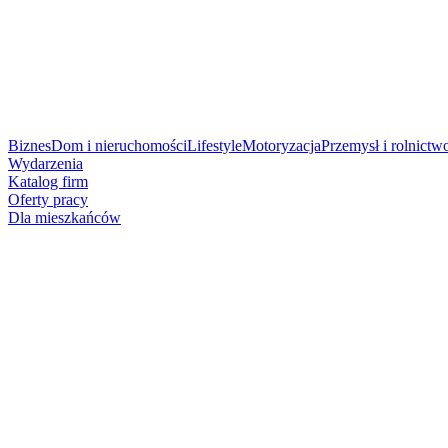
Biznes
Dom i nieruchomości
Lifestyle
Motoryzacja
Przemysł i rolnictw
Wydarzenia
Katalog firm
Oferty pracy
Dla mieszkańców