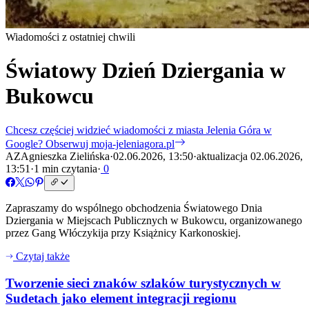
Wiadomości z ostatniej chwili
Światowy Dzień Dziergania w
Bukowcu
Chcesz częściej widzieć wiadomości z miasta Jelenia Góra w
Google?
Obserwuj moja-jeleniagora.pl
AZ
Agnieszka Zielińska
·
02.06.2026, 13:50
·
aktualizacja 02.06.2026,
13:51
·
1 min czytania
·
0
Zapraszamy do wspólnego obchodzenia Światowego Dnia
Dziergania w Miejscach Publicznych w Bukowcu, organizowanego
przez Gang Włóczykija przy Książnicy Karkonoskiej.
Czytaj także
Tworzenie sieci znaków szlaków turystycznych w
Sudetach jako element integracji regionu