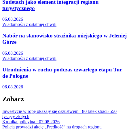
Sudetach jako element integracji regionu
turystycznego
06.08.2026
Wiadomości z ostatniej chwili
Nabór na stanowisko strażnika miejskiego w Jeleniej
Górze
06.08.2026
Wiadomości z ostatniej chwili
Utrudnienia w ruchu podczas czwartego etapu Tur
de Pologne
06.08.2026
Zobacz
Inwestycje w ropę okazały się oszustwem - 80-latek stracił 550
tysięcy złotych
Kronika policyjna · 07.08.2026
Policja prowadzi akcję „Prędkość” na drogach regionu