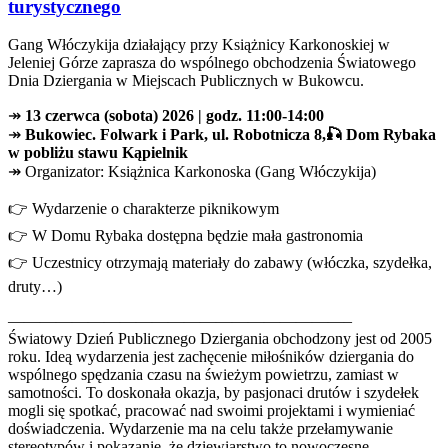
turystycznego
Gang Włóczykija działający przy Książnicy Karkonoskiej w
Jeleniej Górze zaprasza do wspólnego obchodzenia Światowego
Dnia Dziergania w Miejscach Publicznych w Bukowcu.
↠
13 czerwca (sobota) 2026 | godz. 11:00-14:00
↠
Bukowiec. Folwark i Park, ul. Robotnicza 8,
🎣 Dom Rybaka
w pobliżu stawu Kąpielnik
↠ Organizator: Książnica Karkonoska (Gang Włóczykija)
👉 Wydarzenie o charakterze piknikowym
👉 W Domu Rybaka dostępna będzie mała gastronomia
👉 Uczestnicy otrzymają materiały do zabawy (włóczka, szydełka,
druty…)
—————————————————————–
Światowy Dzień Publicznego Dziergania obchodzony jest od 2005
roku. Ideą wydarzenia jest zachęcenie miłośników dziergania do
wspólnego spędzania czasu na świeżym powietrzu, zamiast w
samotności. To doskonała okazja, by pasjonaci drutów i szydełek
mogli się spotkać, pracować nad swoimi projektami i wymieniać
doświadczenia. Wydarzenie ma na celu także przełamywanie
stereotypów i pokazanie, że dziewiarstwo to nowoczesne,