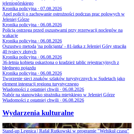
jeleniogórskiego
Kronika policyjna · 07.08.2026
Apel policji o zachowanie ostrożności podczas prac polowych w
Jeleniej Górze
Kronika policyjna · 06.08.2026
Policja ostrzega przed oszustwami przy rezerwacji noclegów na
wakacje
Kronika policyjna · 06.08.2026
Oszustwo metodą 'na policjanta' - 81-latka z Jeleniej Góry straciła
40 tysięcy złotych
Kronika policyjna · 06.08.2026
36-letnia kobieta oskarżona o kradzież tablic rejestracyjnych z
błędnego pojazdu
Kronika policyjna · 06.08.2026
Tworzenie sieci znaków szlaków turystycznych w Sudetach jako
element integracji regionu turystycznego
Wiadomości z ostatniej chwili · 06.08.2026
Nabór na stanowisko strażnika miejskiego w Jeleniej Górze
Wiadomości z ostatniej chwili · 06.08.2026
Wydarzenia kulturalne
20
LIS
Stand-up Legnica | Rafał Rutkowski w programie "Wehikuł czasu"