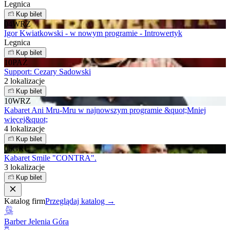
Legnica
Kup bilet
04
WRZ
Igor Kwiatkowski - w nowym programie - Introwertyk
Legnica
Kup bilet
10
PAŹ
Support: Cezary Sadowski
2 lokalizacje
Kup bilet
10
WRZ
Kabaret Ani Mru-Mru w najnowszym programie &quot;Mniej
więcej&quot;
4 lokalizacje
Kup bilet
06
GRU
Kabaret Smile "CONTRA".
3 lokalizacje
Kup bilet
Katalog firm
Przeglądaj katalog →
Barber Jelenia Góra