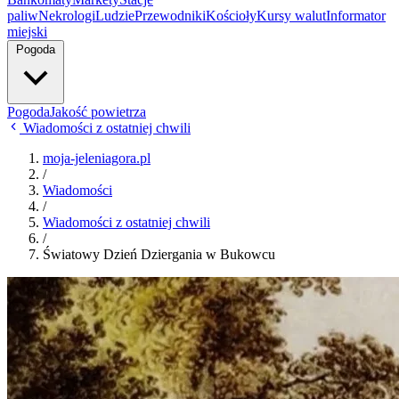
paliw
Nekrologi
Ludzie
Przewodniki
Kościoły
Kursy walut
Informator
miejski
Pogoda
Pogoda
Jakość powietrza
Wiadomości z ostatniej chwili
moja-jeleniagora.pl
/
Wiadomości
/
Wiadomości z ostatniej chwili
/
Światowy Dzień Dziergania w Bukowcu