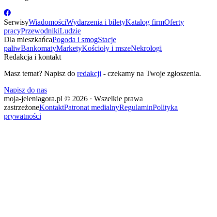
Serwisy
Wiadomości
Wydarzenia i bilety
Katalog firm
Oferty
pracy
Przewodniki
Ludzie
Dla mieszkańca
Pogoda i smog
Stacje
paliw
Bankomaty
Markety
Kościoły i msze
Nekrologi
Redakcja i kontakt
Masz temat? Napisz do
redakcji
- czekamy na Twoje zgłoszenia.
Napisz do nas
moja-jeleniagora.pl © 2026 · Wszelkie prawa
zastrzeżone
Kontakt
Patronat medialny
Regulamin
Polityka
prywatności