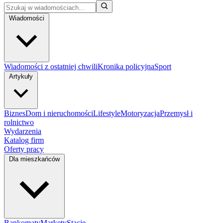
Wiadomości
Wiadomości z ostatniej chwili
Kronika policyjna
Sport
Artykuły
Biznes
Dom i nieruchomości
Lifestyle
Motoryzacja
Przemysł i
rolnictwo
Wydarzenia
Katalog firm
Oferty pracy
Dla mieszkańców
Bankomaty
Markety
Stacje