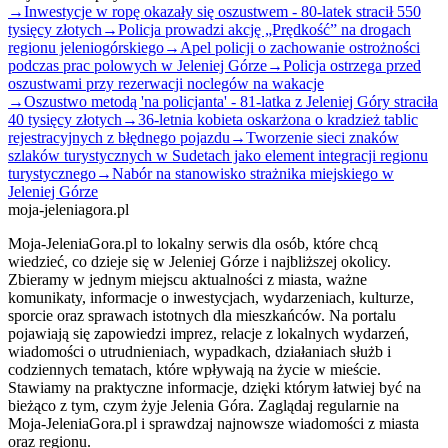
→
Inwestycje w ropę okazały się oszustwem - 80-latek stracił 550
tysięcy złotych
→
Policja prowadzi akcję „Prędkość” na drogach
regionu jeleniogórskiego
→
Apel policji o zachowanie ostrożności
podczas prac polowych w Jeleniej Górze
→
Policja ostrzega przed
oszustwami przy rezerwacji noclegów na wakacje
→
Oszustwo metodą 'na policjanta' - 81-latka z Jeleniej Góry straciła
40 tysięcy złotych
→
36-letnia kobieta oskarżona o kradzież tablic
rejestracyjnych z błędnego pojazdu
→
Tworzenie sieci znaków
szlaków turystycznych w Sudetach jako element integracji regionu
turystycznego
→
Nabór na stanowisko strażnika miejskiego w
Jeleniej Górze
moja-jeleniagora.pl
Moja-JeleniaGora.pl to lokalny serwis dla osób, które chcą
wiedzieć, co dzieje się w Jeleniej Górze i najbliższej okolicy.
Zbieramy w jednym miejscu aktualności z miasta, ważne
komunikaty, informacje o inwestycjach, wydarzeniach, kulturze,
sporcie oraz sprawach istotnych dla mieszkańców. Na portalu
pojawiają się zapowiedzi imprez, relacje z lokalnych wydarzeń,
wiadomości o utrudnieniach, wypadkach, działaniach służb i
codziennych tematach, które wpływają na życie w mieście.
Stawiamy na praktyczne informacje, dzięki którym łatwiej być na
bieżąco z tym, czym żyje Jelenia Góra. Zaglądaj regularnie na
Moja-JeleniaGora.pl i sprawdzaj najnowsze wiadomości z miasta
oraz regionu.