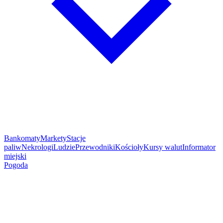
Bankomaty
Markety
Stacje
paliw
Nekrologi
Ludzie
Przewodniki
Kościoły
Kursy walut
Informator
miejski
Pogoda