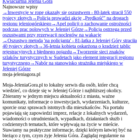
Kwiaciarnia Jelenia Góra
Najnowsze wpisy
→
Inwestycje w ropę okazały się oszustwem - 80-latek stracił 550
tysięcy złotych
→
Policja prowadzi akcję „Prędkość” na drogach
regionu jeleniogórskiego
→
Apel policji o zachowanie ostrożności
podczas prac polowych w Jeleniej Górze
→
Policja ostrzega przed
oszustwami przy rezerwacji noclegów na wakacje
→
Oszustwo metodą 'na policjanta' - 81-latka z Jeleniej Góry straciła
40 tysięcy złotych
→
36-letnia kobieta oskarżona o kradzież tablic
rejestracyjnych z błędnego pojazdu
→
Tworzenie sieci znaków
szlaków turystycznych w Sudetach jako element integracji regionu
turystycznego
→
Nabór na stanowisko strażnika miejskiego w
Jeleniej Górze
moja-jeleniagora.pl
Moja-JeleniaGora.pl to lokalny serwis dla osób, które chcą
wiedzieć, co dzieje się w Jeleniej Górze i najbliższej okolicy.
Zbieramy w jednym miejscu aktualności z miasta, ważne
komunikaty, informacje o inwestycjach, wydarzeniach, kulturze,
sporcie oraz sprawach istotnych dla mieszkańców. Na portalu
pojawiają się zapowiedzi imprez, relacje z lokalnych wydarzeń,
wiadomości o utrudnieniach, wypadkach, działaniach służb i
codziennych tematach, które wpływają na życie w mieście.
Stawiamy na praktyczne informacje, dzięki którym łatwiej być na
bieżąco z tym, czym żyje Jelenia Góra. Zaglądaj regularnie na