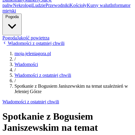
paliw
Nekrologi
Ludzie
Przewodniki
Kościoły
Kursy walut
Informator
miejski
Pogoda
Pogoda
Jakość powietrza
Wiadomości z ostatniej chwili
moja-jeleniagora.pl
/
Wiadomości
/
Wiadomości z ostatniej chwili
/
Spotkanie z Bogusiem Janiszewskim na temat uzależnień w
Jeleniej Górze
Wiadomości z ostatniej chwili
Spotkanie z Bogusiem
Janiszewskim na temat