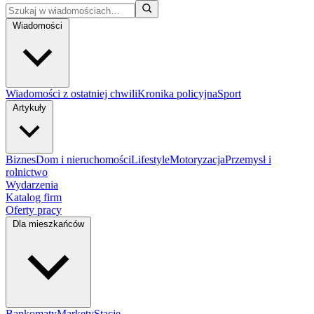
Wiadomości
Wiadomości z ostatniej chwili
Kronika policyjna
Sport
Artykuły
Biznes
Dom i nieruchomości
Lifestyle
Motoryzacja
Przemysł i
rolnictwo
Wydarzenia
Katalog firm
Oferty pracy
Dla mieszkańców
Bankomaty
Markety
Stacje