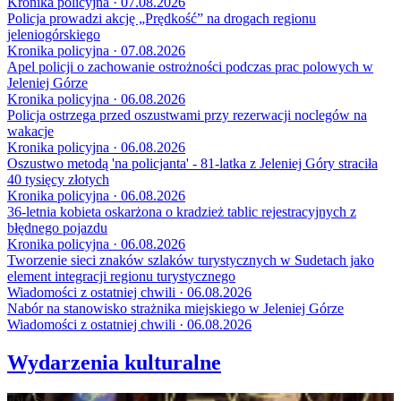
Kronika policyjna · 07.08.2026
Policja prowadzi akcję „Prędkość” na drogach regionu
jeleniogórskiego
Kronika policyjna · 07.08.2026
Apel policji o zachowanie ostrożności podczas prac polowych w
Jeleniej Górze
Kronika policyjna · 06.08.2026
Policja ostrzega przed oszustwami przy rezerwacji noclegów na
wakacje
Kronika policyjna · 06.08.2026
Oszustwo metodą 'na policjanta' - 81-latka z Jeleniej Góry straciła
40 tysięcy złotych
Kronika policyjna · 06.08.2026
36-letnia kobieta oskarżona o kradzież tablic rejestracyjnych z
błędnego pojazdu
Kronika policyjna · 06.08.2026
Tworzenie sieci znaków szlaków turystycznych w Sudetach jako
element integracji regionu turystycznego
Wiadomości z ostatniej chwili · 06.08.2026
Nabór na stanowisko strażnika miejskiego w Jeleniej Górze
Wiadomości z ostatniej chwili · 06.08.2026
Wydarzenia kulturalne
20
LIS