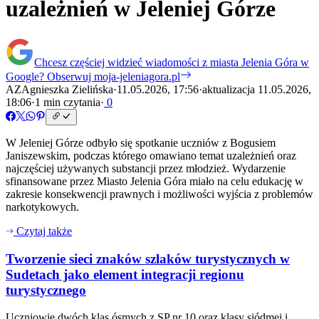
uzależnień w Jeleniej Górze
Chcesz częściej widzieć wiadomości z miasta Jelenia Góra w
Google?
Obserwuj moja-jeleniagora.pl
AZ
Agnieszka Zielińska
·
11.05.2026, 17:56
·
aktualizacja 11.05.2026,
18:06
·
1 min czytania
·
0
W Jeleniej Górze odbyło się spotkanie uczniów z Bogusiem
Janiszewskim, podczas którego omawiano temat uzależnień oraz
najczęściej używanych substancji przez młodzież. Wydarzenie
sfinansowane przez Miasto Jelenia Góra miało na celu edukację w
zakresie konsekwencji prawnych i możliwości wyjścia z problemów
narkotykowych.
Czytaj także
Tworzenie sieci znaków szlaków turystycznych w
Sudetach jako element integracji regionu
turystycznego
Uczniowie dwóch klas ósmych z SP nr 10 oraz klasy siódmej i