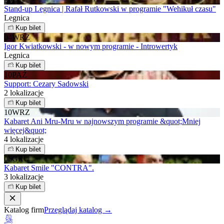
Stand-up Legnica | Rafał Rutkowski w programie "Wehikuł czasu"
Legnica
Kup bilet
04
WRZ
Igor Kwiatkowski - w nowym programie - Introwertyk
Legnica
Kup bilet
10
PAŹ
Support: Cezary Sadowski
2 lokalizacje
Kup bilet
10
WRZ
Kabaret Ani Mru-Mru w najnowszym programie &quot;Mniej
więcej&quot;
4 lokalizacje
Kup bilet
06
GRU
Kabaret Smile "CONTRA".
3 lokalizacje
Kup bilet
Katalog firm
Przeglądaj katalog →