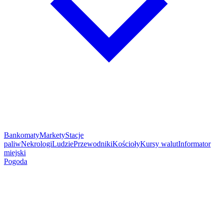
Bankomaty
Markety
Stacje
paliw
Nekrologi
Ludzie
Przewodniki
Kościoły
Kursy walut
Informator
miejski
Pogoda