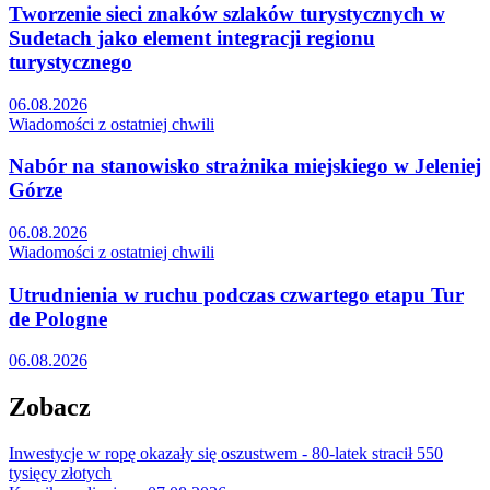
Tworzenie sieci znaków szlaków turystycznych w
Sudetach jako element integracji regionu
turystycznego
06.08.2026
Wiadomości z ostatniej chwili
Nabór na stanowisko strażnika miejskiego w Jeleniej
Górze
06.08.2026
Wiadomości z ostatniej chwili
Utrudnienia w ruchu podczas czwartego etapu Tur
de Pologne
06.08.2026
Zobacz
Inwestycje w ropę okazały się oszustwem - 80-latek stracił 550
tysięcy złotych