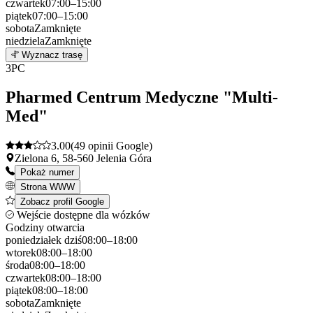
czwartek
07:00–15:00
piątek
07:00–15:00
sobota
Zamknięte
niedziela
Zamknięte
Leaflet
|
©
OpenStreetMap
2
Wyznacz trasę
+
3
PC
−
Pharmed Centrum Medyczne "Multi-
Med"
3.00
(49 opinii Google)
Zielona 6, 58-560 Jelenia Góra
Pokaż numer
Strona WWW
Zobacz profil Google
Wejście dostępne dla wózków
Godziny otwarcia
poniedziałek
dziś
08:00–18:00
wtorek
08:00–18:00
środa
08:00–18:00
czwartek
08:00–18:00
piątek
08:00–18:00
sobota
Zamknięte