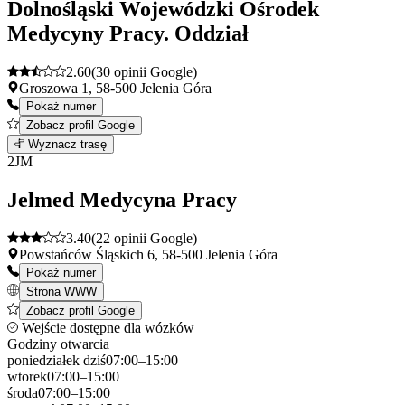
Dolnośląski Wojewódzki Ośrodek
Medycyny Pracy. Oddział
2.60
(30 opinii Google)
Groszowa 1, 58-500 Jelenia Góra
Pokaż numer
Zobacz profil Google
Leaflet
|
©
OpenStreetMap
1
Wyznacz trasę
+
2
JM
−
Jelmed Medycyna Pracy
3.40
(22 opinii Google)
Powstańców Śląskich 6, 58-500 Jelenia Góra
Pokaż numer
Strona WWW
Zobacz profil Google
Wejście dostępne dla wózków
Godziny otwarcia
poniedziałek
dziś
07:00–15:00
wtorek
07:00–15:00
środa
07:00–15:00