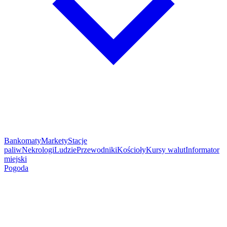
Bankomaty
Markety
Stacje
paliw
Nekrologi
Ludzie
Przewodniki
Kościoły
Kursy walut
Informator
miejski
Pogoda