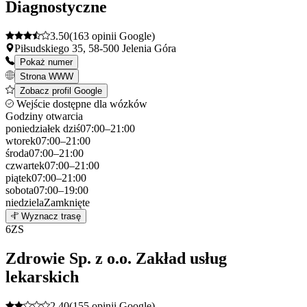
Diagnostyczne
3.50
(163 opinii Google)
Piłsudskiego 35, 58-500 Jelenia Góra
Pokaż numer
Strona WWW
Zobacz profil Google
Wejście dostępne dla wózków
Godziny otwarcia
poniedziałek
dziś
07:00–21:00
wtorek
07:00–21:00
środa
07:00–21:00
czwartek
07:00–21:00
piątek
07:00–21:00
sobota
07:00–19:00
niedziela
Zamknięte
Leaflet
|
©
OpenStreetMap
5
Wyznacz trasę
+
6
ZS
−
Zdrowie Sp. z o.o. Zakład usług
lekarskich
2.40
(155 opinii Google)