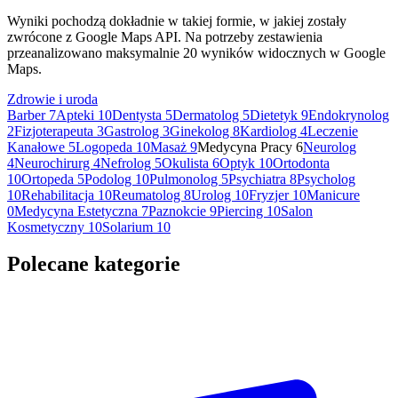
Wyniki pochodzą dokładnie w takiej formie, w jakiej zostały
zwrócone z Google Maps API. Na potrzeby zestawienia
przeanalizowano maksymalnie 20 wyników widocznych w Google
Maps.
Zdrowie i uroda
Barber
7
Apteki
10
Dentysta
5
Dermatolog
5
Dietetyk
9
Endokrynolog
2
Fizjoterapeuta
3
Gastrolog
3
Ginekolog
8
Kardiolog
4
Leczenie
Kanałowe
5
Logopeda
10
Masaż
9
Medycyna Pracy
6
Neurolog
4
Neurochirurg
4
Nefrolog
5
Okulista
6
Optyk
10
Ortodonta
10
Ortopeda
5
Podolog
10
Pulmonolog
5
Psychiatra
8
Psycholog
10
Rehabilitacja
10
Reumatolog
8
Urolog
10
Fryzjer
10
Manicure
0
Medycyna Estetyczna
7
Paznokcie
9
Piercing
10
Salon
Kosmetyczny
10
Solarium
10
Polecane kategorie