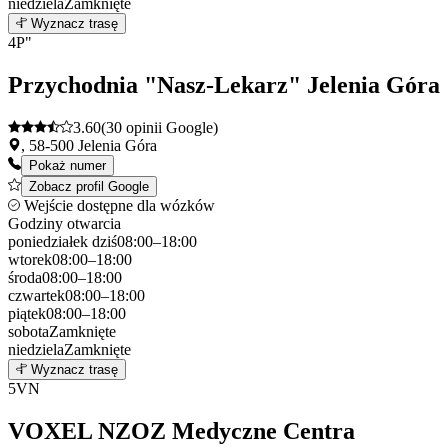
niedziela
Zamknięte
Leaflet
|
©
OpenStreetMap
3
Wyznacz trasę
+
4
P"
−
Przychodnia "Nasz-Lekarz" Jelenia Góra
3.60
(30 opinii Google)
, 58-500 Jelenia Góra
Pokaż numer
Zobacz profil Google
Wejście dostępne dla wózków
Godziny otwarcia
poniedziałek
dziś
08:00–18:00
wtorek
08:00–18:00
środa
08:00–18:00
czwartek
08:00–18:00
piątek
08:00–18:00
sobota
Zamknięte
niedziela
Zamknięte
Leaflet
|
©
OpenStreetMap
4
Wyznacz trasę
+
5
VN
−
VOXEL NZOZ Medyczne Centra