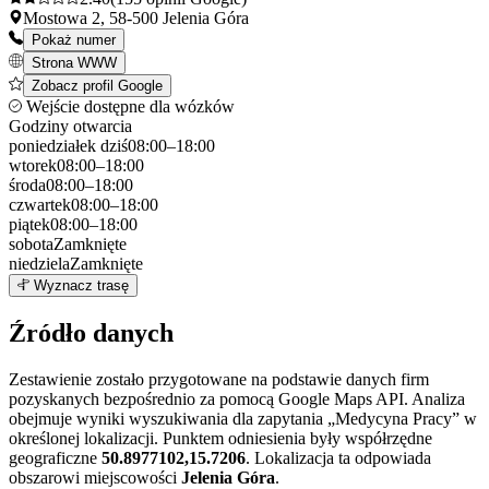
Mostowa 2, 58-500 Jelenia Góra
Pokaż numer
Strona WWW
Zobacz profil Google
Wejście dostępne dla wózków
Godziny otwarcia
poniedziałek
dziś
08:00–18:00
wtorek
08:00–18:00
środa
08:00–18:00
czwartek
08:00–18:00
piątek
08:00–18:00
sobota
Zamknięte
niedziela
Zamknięte
Leaflet
|
©
OpenStreetMap
6
Wyznacz trasę
+
Źródło danych
−
Zestawienie zostało przygotowane na podstawie danych firm
pozyskanych bezpośrednio za pomocą Google Maps API. Analiza
obejmuje wyniki wyszukiwania dla zapytania „Medycyna Pracy” w
określonej lokalizacji. Punktem odniesienia były współrzędne
geograficzne
50.8977102,15.7206
. Lokalizacja ta odpowiada
obszarowi miejscowości
Jelenia Góra
.