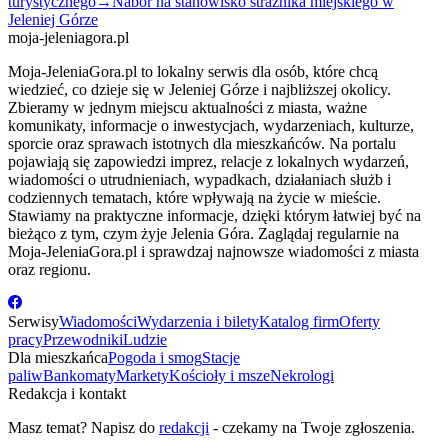
turystycznego
→
Nabór na stanowisko strażnika miejskiego w
Jeleniej Górze
moja-jeleniagora.pl
Moja-JeleniaGora.pl to lokalny serwis dla osób, które chcą
wiedzieć, co dzieje się w Jeleniej Górze i najbliższej okolicy.
Zbieramy w jednym miejscu aktualności z miasta, ważne
komunikaty, informacje o inwestycjach, wydarzeniach, kulturze,
sporcie oraz sprawach istotnych dla mieszkańców. Na portalu
pojawiają się zapowiedzi imprez, relacje z lokalnych wydarzeń,
wiadomości o utrudnieniach, wypadkach, działaniach służb i
codziennych tematach, które wpływają na życie w mieście.
Stawiamy na praktyczne informacje, dzięki którym łatwiej być na
bieżąco z tym, czym żyje Jelenia Góra. Zaglądaj regularnie na
Moja-JeleniaGora.pl i sprawdzaj najnowsze wiadomości z miasta
oraz regionu.
Serwisy
Wiadomości
Wydarzenia i bilety
Katalog firm
Oferty
pracy
Przewodniki
Ludzie
Dla mieszkańca
Pogoda i smog
Stacje
paliw
Bankomaty
Markety
Kościoły i msze
Nekrologi
Redakcja i kontakt
Masz temat? Napisz do
redakcji
- czekamy na Twoje zgłoszenia.