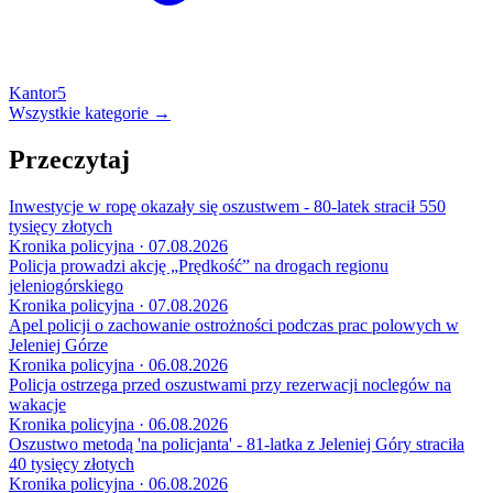
Kantor
5
Wszystkie kategorie →
Przeczytaj
Inwestycje w ropę okazały się oszustwem - 80-latek stracił 550
tysięcy złotych
Kronika policyjna · 07.08.2026
Policja prowadzi akcję „Prędkość” na drogach regionu
jeleniogórskiego
Kronika policyjna · 07.08.2026
Apel policji o zachowanie ostrożności podczas prac polowych w
Jeleniej Górze
Kronika policyjna · 06.08.2026
Policja ostrzega przed oszustwami przy rezerwacji noclegów na
wakacje
Kronika policyjna · 06.08.2026
Oszustwo metodą 'na policjanta' - 81-latka z Jeleniej Góry straciła
40 tysięcy złotych
Kronika policyjna · 06.08.2026