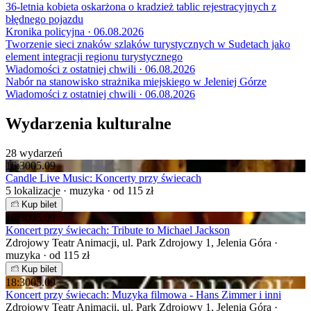
36-letnia kobieta oskarżona o kradzież tablic rejestracyjnych z
błędnego pojazdu
Kronika policyjna · 06.08.2026
Tworzenie sieci znaków szlaków turystycznych w Sudetach jako
element integracji regionu turystycznego
Wiadomości z ostatniej chwili · 06.08.2026
Nabór na stanowisko strażnika miejskiego w Jeleniej Górze
Wiadomości z ostatniej chwili · 06.08.2026
Wydarzenia kulturalne
28 wydarzeń
16:30
05.09
Candle Live Music: Koncerty przy świecach
5 lokalizacje · muzyka · od 115 zł
Kup bilet
16:30
05.09
Koncert przy świecach: Tribute to Michael Jackson
Zdrojowy Teatr Animacji, ul. Park Zdrojowy 1, Jelenia Góra ·
muzyka · od 115 zł
Kup bilet
18:30
05.09
Koncert przy świecach: Muzyka filmowa - Hans Zimmer i inni
Zdrojowy Teatr Animacji, ul. Park Zdrojowy 1, Jelenia Góra ·