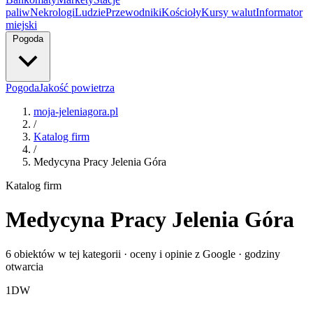
paliw
Nekrologi
Ludzie
Przewodniki
Kościoły
Kursy walut
Informator
miejski
Pogoda
Pogoda
Jakość powietrza
moja-jeleniagora.pl
/
Katalog firm
/
Medycyna Pracy Jelenia Góra
Katalog firm
Medycyna Pracy Jelenia Góra
6 obiektów w tej kategorii · oceny i opinie z Google · godziny
otwarcia
1
DW