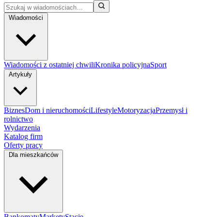
Wiadomości
Wiadomości z ostatniej chwili
Kronika policyjna
Sport
Artykuły
Biznes
Dom i nieruchomości
Lifestyle
Motoryzacja
Przemysł i
rolnictwo
Wydarzenia
Katalog firm
Oferty pracy
Dla mieszkańców
Bankomaty
Markety
Stacje