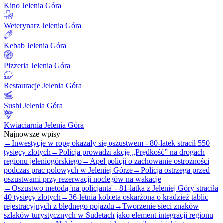
Kino Jelenia Góra
Weterynarz Jelenia Góra
Kebab Jelenia Góra
Pizzeria Jelenia Góra
Restauracje Jelenia Góra
Sushi Jelenia Góra
Kwiaciarnia Jelenia Góra
Najnowsze wpisy
→
Inwestycje w ropę okazały się oszustwem - 80-latek stracił 550
tysięcy złotych
→
Policja prowadzi akcję „Prędkość” na drogach
regionu jeleniogórskiego
→
Apel policji o zachowanie ostrożności
podczas prac polowych w Jeleniej Górze
→
Policja ostrzega przed
oszustwami przy rezerwacji noclegów na wakacje
→
Oszustwo metodą 'na policjanta' - 81-latka z Jeleniej Góry straciła
40 tysięcy złotych
→
36-letnia kobieta oskarżona o kradzież tablic
rejestracyjnych z błędnego pojazdu
→
Tworzenie sieci znaków
szlaków turystycznych w Sudetach jako element integracji regionu