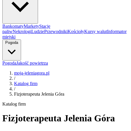
Bankomaty
Markety
Stacje
paliw
Nekrologi
Ludzie
Przewodniki
Kościoły
Kursy walut
Informator
miejski
Pogoda
Pogoda
Jakość powietrza
moja-jeleniagora.pl
/
Katalog firm
/
Fizjoterapeuta Jelenia Góra
Katalog firm
Fizjoterapeuta Jelenia Góra