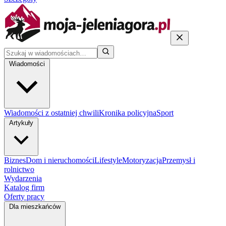
Wiadomości
Wiadomości z ostatniej chwili
Kronika policyjna
Sport
Artykuły
Biznes
Dom i nieruchomości
Lifestyle
Motoryzacja
Przemysł i
rolnictwo
Wydarzenia
Katalog firm
Oferty pracy
Dla mieszkańców