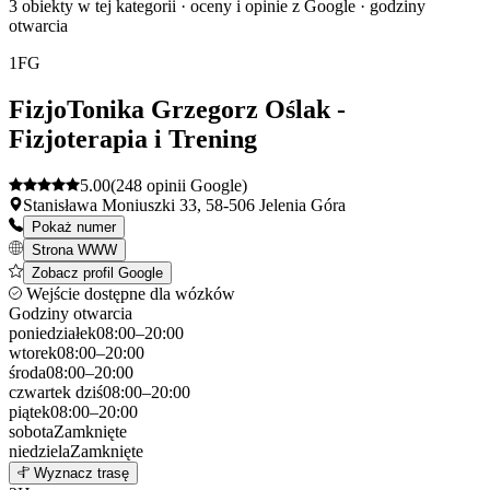
3 obiekty w tej kategorii · oceny i opinie z Google · godziny
otwarcia
1
FG
FizjoTonika Grzegorz Oślak -
Fizjoterapia i Trening
5.00
(248 opinii Google)
Stanisława Moniuszki 33, 58-506 Jelenia Góra
Pokaż numer
Strona WWW
Zobacz profil Google
Wejście dostępne dla wózków
Godziny otwarcia
poniedziałek
08:00–20:00
wtorek
08:00–20:00
środa
08:00–20:00
czwartek
dziś
08:00–20:00
piątek
08:00–20:00
sobota
Zamknięte
niedziela
Zamknięte
Leaflet
|
©
OpenStreetMap
1
Wyznacz trasę