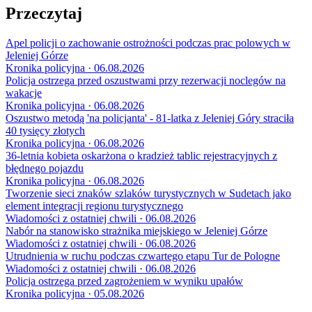
Przeczytaj
Apel policji o zachowanie ostrożności podczas prac polowych w
Jeleniej Górze
Kronika policyjna · 06.08.2026
Policja ostrzega przed oszustwami przy rezerwacji noclegów na
wakacje
Kronika policyjna · 06.08.2026
Oszustwo metodą 'na policjanta' - 81-latka z Jeleniej Góry straciła
40 tysięcy złotych
Kronika policyjna · 06.08.2026
36-letnia kobieta oskarżona o kradzież tablic rejestracyjnych z
błędnego pojazdu
Kronika policyjna · 06.08.2026
Tworzenie sieci znaków szlaków turystycznych w Sudetach jako
element integracji regionu turystycznego
Wiadomości z ostatniej chwili · 06.08.2026
Nabór na stanowisko strażnika miejskiego w Jeleniej Górze
Wiadomości z ostatniej chwili · 06.08.2026
Utrudnienia w ruchu podczas czwartego etapu Tur de Pologne
Wiadomości z ostatniej chwili · 06.08.2026
Policja ostrzega przed zagrożeniem w wyniku upałów
Kronika policyjna · 05.08.2026