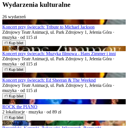
Wydarzenia kulturalne
26 wydarzeń
16:30
05.09
Koncert przy świecach: Tribute to Michael Jackson
Zdrojowy Teatr Animacji, ul. Park Zdrojowy 1, Jelenia Góra ·
muzyka · od 115 zł
Kup bilet
18:30
05.09
Koncert przy świecach: Muzyka filmowa - Hans Zimmer i inni
Zdrojowy Teatr Animacji, ul. Park Zdrojowy 1, Jelenia Góra ·
muzyka · od 115 zł
Kup bilet
20:30
05.09
Koncert przy świecach: Ed Sheeran & The Weeknd
Zdrojowy Teatr Animacji, ul. Park Zdrojowy 1, Jelenia Góra ·
muzyka · od 115 zł
Kup bilet
19:00
25.09
ROCK the PIANO
2 lokalizacje · muzyka · od 89 zł
Kup bilet
15:30
04.10