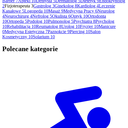
Barber
7
Apteki
10
Dentysta
5
Dermatolog
5
Dietetyk
9
Endokrynolog
2
Fizjoterapeuta
3
Gastrolog
3
Ginekolog
8
Kardiolog
4
Leczenie
Kanałowe
5
Logopeda
10
Masaż
9
Medycyna Pracy
6
Neurolog
4
Neurochirurg
4
Nefrolog
5
Okulista
6
Optyk
10
Ortodonta
10
Ortopeda
5
Podolog
10
Pulmonolog
5
Psychiatra
8
Psycholog
10
Rehabilitacja
10
Reumatolog
8
Urolog
10
Fryzjer
10
Manicure
0
Medycyna Estetyczna
7
Paznokcie
9
Piercing
10
Salon
Kosmetyczny
10
Solarium
10
Polecane kategorie