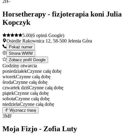
+
2
H-
−
Horsetherapy - fizjoterapia koni Julia
Kopczyk
5.00
(6 opinii Google)
Osiedle Rakownica 12, 58-500 Jelenia Góra
Pokaż numer
Strona WWW
Zobacz profil Google
Godziny otwarcia
poniedziałek
Czynne całą dobę
wtorek
Czynne całą dobę
środa
Czynne całą dobę
czwartek
dziś
Czynne całą dobę
piątek
Czynne całą dobę
sobota
Czynne całą dobę
niedziela
Czynne całą dobę
Leaflet
|
©
OpenStreetMap
2
Wyznacz trasę
+
3
MF
−
Moja Fizjo - Zofia Luty