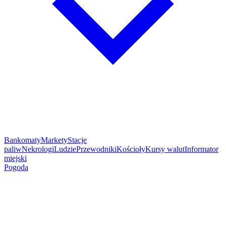
Bankomaty
Markety
Stacje
paliw
Nekrologi
Ludzie
Przewodniki
Kościoły
Kursy walut
Informator
miejski
Pogoda