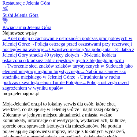
Restauracje Jelenia Góra
Sushi Jelenia Góra
Kwiaciarnia Jelenia Góra
Najnowsze wpisy
→
Apel policji o zachowanie ostrożności podczas prac polowych w
Jeleniej Górze
→
Policja ostrzega przed oszustwami przy rezerwacji
noclegów na wakacje
→
Oszustwo metodą 'na policjanta' - 81-latka z
Jeleniej Góry straciła 40 tysięcy złotych
→
36-letnia kobieta
oskarżona o kradzież tablic rejestracyjnych z błędnego pojazdu
→
Tworzenie sieci znaków szlaków turystycznych w Sudetach jako
element integracji regionu turystycznego
→
Nabór na stanowisko
strażnika miejskiego w Jeleniej Górze
→
Utrudnienia w ruchu
podczas czwartego etapu Tur de Pologne
→
Policja ostrzega przed
zagrożeniem w wyniku upałów
moja-jeleniagora.pl
Moja-JeleniaGora.pl to lokalny serwis dla osób, które chcą
wiedzieć, co dzieje się w Jeleniej Górze i najbliższej okolicy.
Zbieramy w jednym miejscu aktualności z miasta, ważne
komunikaty, informacje o inwestycjach, wydarzeniach, kulturze,
sporcie oraz sprawach istotnych dla mieszkańców. Na portalu
pojawiają się zapowiedzi imprez, relacje z lokalnych wydarzeń,
wiadomości o utrudnieniach, wypadkach, działaniach służb i