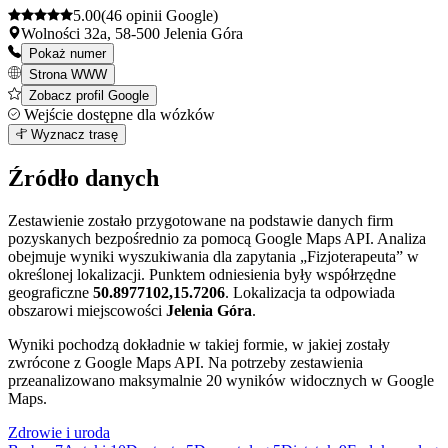
5.00
(46 opinii Google)
Wolności 32a, 58-500 Jelenia Góra
Pokaż numer
Strona WWW
Zobacz profil Google
Wejście dostępne dla wózków
Leaflet
|
©
OpenStreetMap
3
Wyznacz trasę
+
Źródło danych
−
Zestawienie zostało przygotowane na podstawie danych firm
pozyskanych bezpośrednio za pomocą Google Maps API. Analiza
obejmuje wyniki wyszukiwania dla zapytania „Fizjoterapeuta” w
określonej lokalizacji. Punktem odniesienia były współrzędne
geograficzne
50.8977102,15.7206
. Lokalizacja ta odpowiada
obszarowi miejscowości
Jelenia Góra
.
Wyniki pochodzą dokładnie w takiej formie, w jakiej zostały
zwrócone z Google Maps API. Na potrzeby zestawienia
przeanalizowano maksymalnie 20 wyników widocznych w Google
Maps.
Zdrowie i uroda