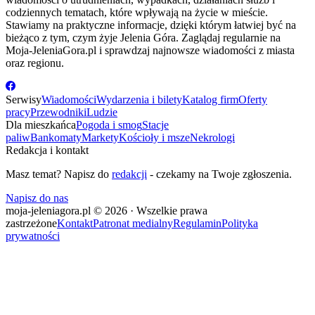
codziennych tematach, które wpływają na życie w mieście.
Stawiamy na praktyczne informacje, dzięki którym łatwiej być na
bieżąco z tym, czym żyje Jelenia Góra. Zaglądaj regularnie na
Moja-JeleniaGora.pl i sprawdzaj najnowsze wiadomości z miasta
oraz regionu.
Serwisy
Wiadomości
Wydarzenia i bilety
Katalog firm
Oferty
pracy
Przewodniki
Ludzie
Dla mieszkańca
Pogoda i smog
Stacje
paliw
Bankomaty
Markety
Kościoły i msze
Nekrologi
Redakcja i kontakt
Masz temat? Napisz do
redakcji
- czekamy na Twoje zgłoszenia.
Napisz do nas
moja-jeleniagora.pl © 2026 · Wszelkie prawa
zastrzeżone
Kontakt
Patronat medialny
Regulamin
Polityka
prywatności